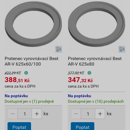
Prstenec vyrovnávací Best
Prstenec vyrovnávací Best
AR-V 625x60/100
AR-V 625x80
422,29 Kč
377,52 Kč
388
347
,51
Kč
,32
Kč
cena za ks s DPH
cena za ks s DPH
Na poptávku
Na poptávku
Dostupné jen v (1) prodejně
Dostupné jen v (16) prodejnách
ks
ks
Poptat
Poptat