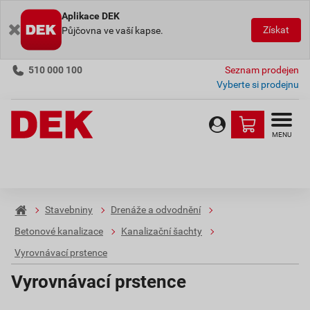
Aplikace DEK
Získat
Půjčovna ve vaší kapse.
510 000 100
Seznam prodejen
Vyberte si prodejnu
MENU
Stavebniny
Drenáže a odvodnění
Betonové kanalizace
Kanalizační šachty
Vyrovnávací prstence
Vyrovnávací prstence