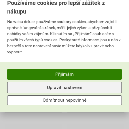
Používáme cookies pro lepší zážitek z
nákupu
Na webu dek.cz používáme soubory cookies, abychom zajistili
Prstenec vyrovnávací Best
Prstenec vyrovnávací Best
správné fungování stránek, měřili jejich výkon a přizpůsobili
AR-V 625x120
AR-V 625x60
nabídky vašim zájmům. Kliknutím na „Přijímám“ souhlasíte s
použitím všech typů cookies. Poskytnuté informace jsou u nás v
467,06 Kč
338,80 Kč
bezpečí a toto nastavení navíc můžete kdykoliv upravit nebo
429
311
,70
Kč
,70
Kč
vypnout.
cena za ks s DPH
cena za ks s DPH
Na poptávku
Na poptávku
Dostupné jen v (10) prodejnách
Dostupné jen v (16) prodejnách
Přijímám
ks
ks
Upravit nastavení
Poptat
Poptat
Odmítnout nepovinné
429,70
Kč
celkem s DPH
311,70
Kč
celkem s DPH