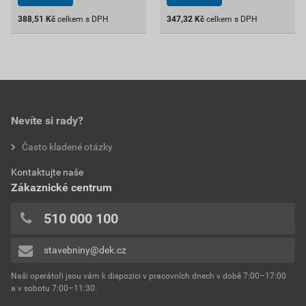
388,51
Kč
celkem s DPH
347,32
Kč
celkem s DPH
Nevíte si rady?
Často kladené otázky
Kontaktujte naše
Zákaznické centrum
510 000 100
stavebniny@dek.cz
Naši operátoři jsou vám k dispozici v pracovních dnech v době 7:00–17:00
a v sobotu 7:00–11:30.