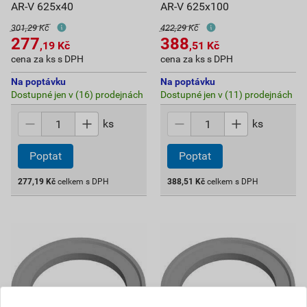
AR-V 625x40
AR-V 625x100
301,29 Kč
422,29 Kč
277
388
,19
Kč
,51
Kč
cena za ks s DPH
cena za ks s DPH
Na poptávku
Na poptávku
Dostupné jen v (16) prodejnách
Dostupné jen v (11) prodejnách
ks
ks
Poptat
Poptat
277,19
Kč
celkem s DPH
388,51
Kč
celkem s DPH