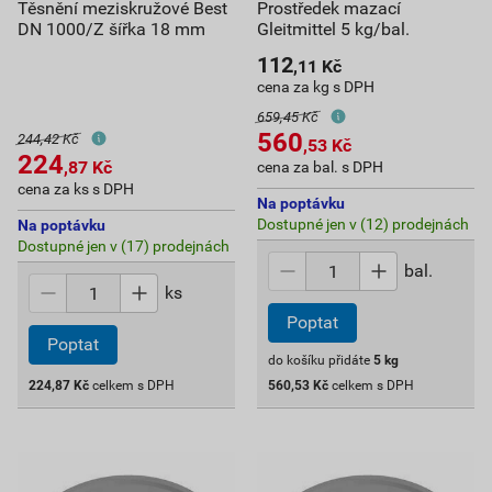
Těsnění meziskružové Best
Prostředek mazací
DN 1000/Z šířka 18 mm
Gleitmittel 5 kg/bal.
112
,11
Kč
cena za kg s DPH
659,45 Kč
560
244,42 Kč
,53
Kč
224
,87
Kč
cena za bal. s DPH
cena za ks s DPH
Na poptávku
Dostupné jen v (12) prodejnách
Na poptávku
Dostupné jen v (17) prodejnách
bal.
ks
Poptat
Poptat
do košíku přidáte
5
kg
224,87
Kč
celkem s DPH
560,53
Kč
celkem s DPH