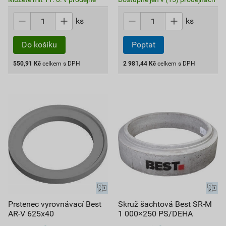
ks
ks
Do košíku
Poptat
550,91
Kč
celkem s DPH
2 981,44
Kč
celkem s DPH
Prstenec vyrovnávací Best
Skruž šachtová Best SR-M
AR-V 625x40
1 000×250 PS/DEHA