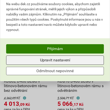
Na webu dek.cz používáme soubory cookies, abychom zajistili
1 796,70
Kč
celkem s DPH
3 172,62
Kč
celkem s DPH
správné fungování stránek, měřili jejich výkon a přizpůsobili
nabídky vašim zájmům. Kliknutím na „Přijímám“ souhlasíte s
použitím všech typů cookies. Poskytnuté informace jsou u nás v
bezpečí a toto nastavení navíc můžete kdykoliv upravit nebo
vypnout.
Přijímám
Upravit nastavení
Odmítnout nepovinné
Poklop šachtový Best
Poklop šachtový BEST
KDB02 D400 BEGU v
KDB16 D400 BEGU v
litinovo-betonovém rámu
litinovo-betonovém rámu s
bez odvětrání
odvětráním
4 362,05 Kč
5 506,71 Kč
4 013
5 066
,09
Kč
,17
Kč
cena za ks s DPH
cena za ks s DPH