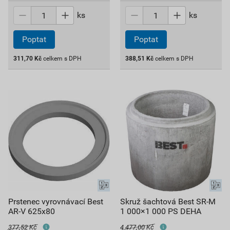
ks
ks
Poptat
Poptat
311,70
Kč
celkem s DPH
388,51
Kč
celkem s DPH
Prstenec vyrovnávací Best
Skruž šachtová Best SR-M
AR-V 625x80
1 000×1 000 PS DEHA
377,52 Kč
4 477,00 Kč