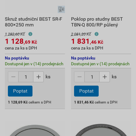
Skruž studniční BEST SR-F
Poklop pro studny BEST
800×250 mm
TBN-Q 800/RP půlený
1 282,60 Kč
2 081,20 Kč
1 128
1 831
,69
Kč
,46
Kč
cena za ks s DPH
cena za ks s DPH
Na poptávku
Na poptávku
Dostupné jen v (14) prodejnách
Dostupné jen v (14) prodejnách
ks
ks
Poptat
Poptat
1 128,69
Kč
celkem s DPH
1 831,46
Kč
celkem s DPH