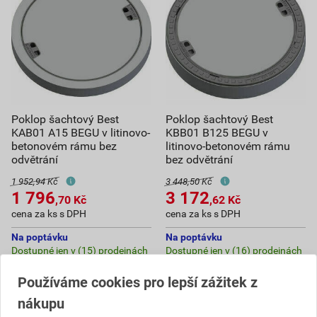
Poklop šachtový Best
Poklop šachtový Best
KAB01 A15 BEGU v litinovo-
KBB01 B125 BEGU v
betonovém rámu bez
litinovo-betonovém rámu
odvětrání
bez odvětrání
1 952,94 Kč
3 448,50 Kč
1 796
3 172
,70
Kč
,62
Kč
cena za ks s DPH
cena za ks s DPH
Na poptávku
Na poptávku
Dostupné jen v (15) prodejnách
Dostupné jen v (16) prodejnách
Používáme cookies pro lepší zážitek z
ks
ks
nákupu
Poptat
Poptat