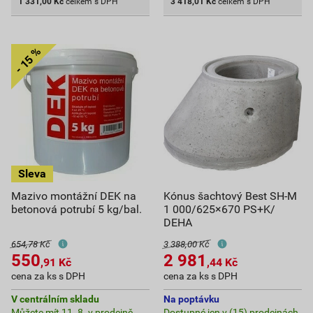
1 331,00
Kč
celkem s DPH
3 418,01
Kč
celkem s DPH
Mazivo montážní DEK na
Kónus šachtový Best SH-M
betonová potrubí 5 kg/bal.
1 000/625×670 PS+K/
DEHA
654,78 Kč
3 388,00 Kč
550
2 981
,91
Kč
,44
Kč
cena za ks s DPH
cena za ks s DPH
V centrálním skladu
Na poptávku
Můžete mít 11. 8. v prodejně
Dostupné jen v (15) prodejnách