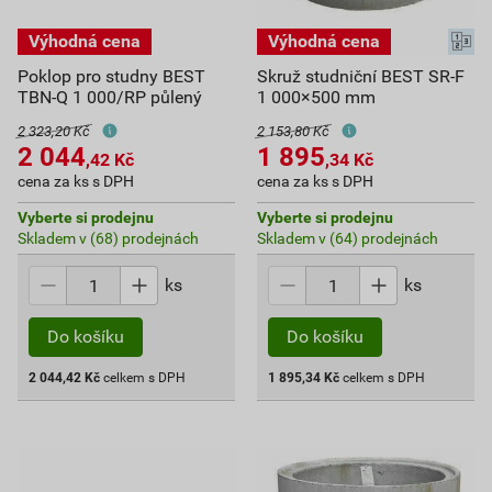
Poklop pro studny BEST
Skruž studniční BEST SR-F
TBN-Q 1 000/RP půlený
1 000×500 mm
2 323,20 Kč
2 153,80 Kč
2 044
1 895
,42
Kč
,34
Kč
cena za ks s DPH
cena za ks s DPH
Vyberte si prodejnu
Vyberte si prodejnu
Skladem v (68) prodejnách
Skladem v (64) prodejnách
ks
ks
Do košíku
Do košíku
2 044,42
Kč
celkem s DPH
1 895,34
Kč
celkem s DPH