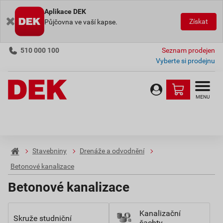
Aplikace DEK
Získat
Půjčovna ve vaší kapse.
510 000 100
Seznam prodejen
Vyberte si prodejnu
MENU
Stavebniny
Drenáže a odvodnění
Betonové kanalizace
Betonové kanalizace
Kanalizační
Skruže studniční
šachty