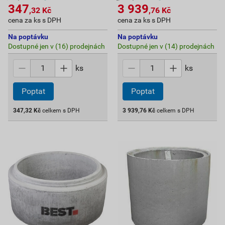
347
3 939
,32
Kč
,76
Kč
cena za ks s DPH
cena za ks s DPH
Na poptávku
Na poptávku
Dostupné jen v (16) prodejnách
Dostupné jen v (14) prodejnách
ks
ks
Poptat
Poptat
347,32
Kč
celkem s DPH
3 939,76
Kč
celkem s DPH