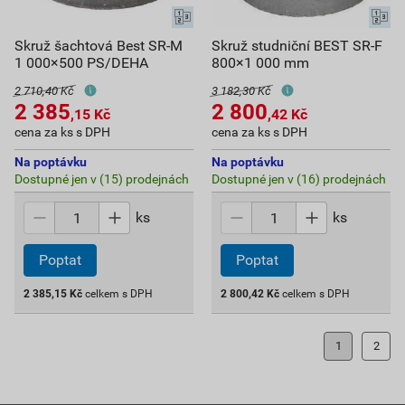
Skruž šachtová Best SR-M
Skruž studniční BEST SR-F
1 000×500 PS/DEHA
800×1 000 mm
2 710,40 Kč
3 182,30 Kč
2 385
2 800
,15
Kč
,42
Kč
cena za ks s DPH
cena za ks s DPH
Na poptávku
Na poptávku
Dostupné jen v (15) prodejnách
Dostupné jen v (16) prodejnách
ks
ks
Poptat
Poptat
2 385,15
Kč
celkem s DPH
2 800,42
Kč
celkem s DPH
1
2