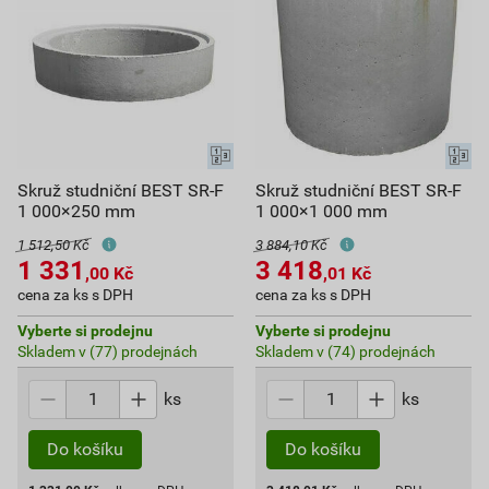
Skruž studniční BEST SR-F
Skruž studniční BEST SR-F
1 000×250 mm
1 000×1 000 mm
1 512,50 Kč
3 884,10 Kč
1 331
3 418
,00
Kč
,01
Kč
cena za ks s DPH
cena za ks s DPH
Vyberte si prodejnu
Vyberte si prodejnu
Skladem v (77) prodejnách
Skladem v (74) prodejnách
ks
ks
Do košíku
Do košíku