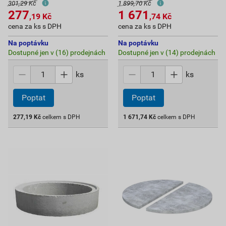
301,29 Kč
1 899,70 Kč
277
1 671
,19
Kč
,74
Kč
cena za ks s DPH
cena za ks s DPH
Na poptávku
Na poptávku
Dostupné jen v (16) prodejnách
Dostupné jen v (14) prodejnách
ks
ks
Poptat
Poptat
277,19
Kč
celkem s DPH
1 671,74
Kč
celkem s DPH