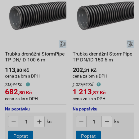
Trubka drenážní StormPipe
Trubka drenážní StormPipe
TP DN/ID 100 6 m
TP DN/ID 150 6 m
113
202
,80
Kč
,31
Kč
cena za bm s DPH
cena za bm s DPH
718,74 Kč
1 277,76 Kč
682
1 213
,80
Kč
,87
Kč
cena za ks s DPH
cena za ks s DPH
Na poptávku
Na poptávku
ks
ks
Poptat
Poptat