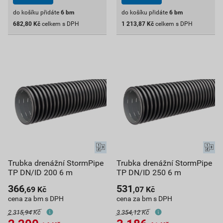
do košíku přidáte
6
bm
do košíku přidáte
6
bm
682,80
Kč
celkem s DPH
1 213,87
Kč
celkem s DPH
Trubka drenážní StormPipe
Trubka drenážní StormPipe
TP DN/ID 200 6 m
TP DN/ID 250 6 m
366
531
,69
Kč
,07
Kč
cena za bm s DPH
cena za bm s DPH
2 315,94 Kč
3 354,12 Kč