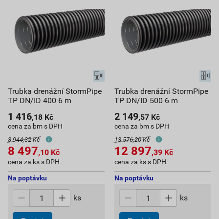
Trubka drenážní StormPipe
Trubka drenážní StormPipe
TP DN/ID 400 6 m
TP DN/ID 500 6 m
1 416
2 149
,18
Kč
,57
Kč
cena za bm s DPH
cena za bm s DPH
8 944,32 Kč
13 576,20 Kč
8 497
12 897
,10
Kč
,39
Kč
cena za ks s DPH
cena za ks s DPH
Na poptávku
Na poptávku
ks
ks