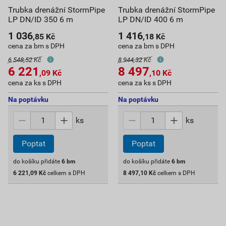
Trubka drenážní StormPipe
Trubka drenážní StormPipe
LP DN/ID 350 6 m
LP DN/ID 400 6 m
1 036
1 416
,85
Kč
,18
Kč
cena za bm s DPH
cena za bm s DPH
6 548,52 Kč
8 944,32 Kč
6 221
8 497
,09
Kč
,10
Kč
cena za ks s DPH
cena za ks s DPH
Na poptávku
Na poptávku
ks
ks
Poptat
Poptat
do košíku přidáte
6
bm
do košíku přidáte
6
bm
6 221,09
Kč
celkem s DPH
8 497,10
Kč
celkem s DPH