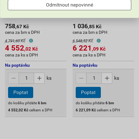
Odmítnout nepovinné
Trubka drenážní StormPipe
Trubka drenážní StormPipe
TP DN/ID 300 6 m
TP DN/ID 350 6 m
758
1 036
,67
Kč
,85
Kč
cena za bm s DPH
cena za bm s DPH
4 791,60 Kč
6 548,52 Kč
4 552
6 221
,02
Kč
,09
Kč
cena za ks s DPH
cena za ks s DPH
Na poptávku
Na poptávku
ks
ks
Poptat
Poptat
do košíku přidáte
6
bm
do košíku přidáte
6
bm
4 552,02
Kč
celkem s DPH
6 221,09
Kč
celkem s DPH