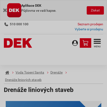
Aplikace DEK
Získat
Půjčovna ve vaší kapse.
510 000 100
Seznam prodejen
Vyberte si prodejnu
MENU
Voda Topení Sanita
Drenáže
Drenáže liniových staveb
Drenáže liniových staveb