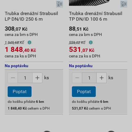
Trubka drenážní Strabusil
Trubka drenážní Strabusil
LP DN/ID 250 6 m
TP DN/ID 100 6 m
308
88
,07
Kč
,51
Kč
cena za bm s DPH
cena za bm s DPH
1 945,68 Kč
559,02 Kč
1 848
531
,40
Kč
,07
Kč
cena za ks s DPH
cena za ks s DPH
Na poptávku
Na poptávku
ks
ks
Poptat
Poptat
do košíku přidáte
6
bm
do košíku přidáte
6
bm
1 848,40
Kč
celkem s DPH
531,07
Kč
celkem s DPH