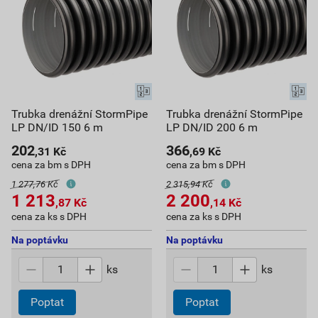
Trubka drenážní StormPipe
Trubka drenážní StormPipe
LP DN/ID 150 6 m
LP DN/ID 200 6 m
202
366
,31
Kč
,69
Kč
cena za bm s DPH
cena za bm s DPH
1 277,76 Kč
2 315,94 Kč
1 213
2 200
,87
Kč
,14
Kč
cena za ks s DPH
cena za ks s DPH
Na poptávku
Na poptávku
ks
ks
Poptat
Poptat