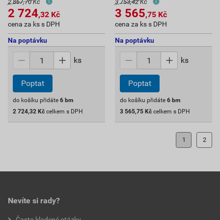
2 867,70 Kč
3 753,42 Kč
2 724
3 565
,32
Kč
,75
Kč
cena za ks s DPH
cena za ks s DPH
Na poptávku
Na poptávku
ks
ks
Poptat
Poptat
do košíku přidáte
6
bm
do košíku přidáte
6
bm
2 724,32
Kč
celkem s DPH
3 565,75
Kč
celkem s DPH
1
2
Nevíte si rady?
Často kladené otázky