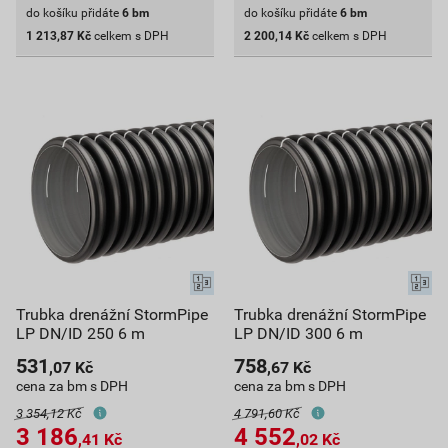
do košíku přidáte
6
bm
do košíku přidáte
6
bm
1 213,87
Kč
celkem s DPH
2 200,14
Kč
celkem s DPH
Trubka drenážní StormPipe
Trubka drenážní StormPipe
LP DN/ID 250 6 m
LP DN/ID 300 6 m
531
758
,07
Kč
,67
Kč
cena za bm s DPH
cena za bm s DPH
3 354,12 Kč
4 791,60 Kč
3 186
4 552
,41
Kč
,02
Kč