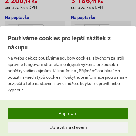
2 200
3 186
,14
Kč
,41
Kč
cena za ks s DPH
cena za ks s DPH
Na poptávku
Na poptávku
ks
ks
Používáme cookies pro lepší zážitek z
Poptat
Poptat
nákupu
do košíku přidáte
6
bm
do košíku přidáte
6
bm
Na webu dek.cz používáme soubory cookies, abychom zajistili
2 200,14
Kč
celkem s DPH
3 186,41
Kč
celkem s DPH
správné fungování stránek, měřili jejich výkon a přizpůsobili
nabídky vašim zájmům. Kliknutím na „Přijímám“ souhlasíte s
použitím všech typů cookies. Poskytnuté informace jsou u nás v
bezpečí a toto nastavení navíc můžete kdykoliv upravit nebo
vypnout.
Přijímám
Upravit nastavení