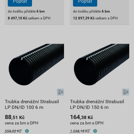
Poptat
Poptat
do košíku přidáte
6
bm
do košíku přidáte
6
bm
8 497,10
Kč
celkem s DPH
12 897,39
Kč
celkem s DPH
Trubka drenážní Strabusil
Trubka drenážní Strabusil
LP DN/ID 100 6 m
LP DN/ID 150 6 m
88
164
,51
Kč
,38
Kč
cena za bm s DPH
cena za bm s DPH
559,02 Kč
1 038,18 Kč