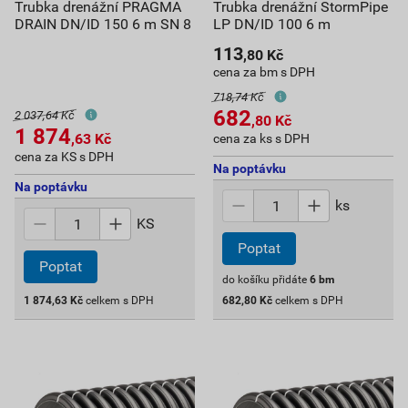
Trubka drenážní PRAGMA
Trubka drenážní StormPipe
DRAIN DN/ID 150 6 m SN 8
LP DN/ID 100 6 m
113
,80
Kč
cena za bm s DPH
718,74 Kč
682
2 037,64 Kč
,80
Kč
1 874
,63
Kč
cena za ks s DPH
cena za KS s DPH
Na poptávku
Na poptávku
ks
KS
Poptat
Poptat
do košíku přidáte
6
bm
1 874,63
Kč
celkem s DPH
682,80
Kč
celkem s DPH