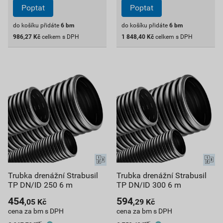
Poptat
Poptat
do košíku přidáte
6
bm
do košíku přidáte
6
bm
986,27
Kč
celkem s DPH
1 848,40
Kč
celkem s DPH
Trubka drenážní Strabusil
Trubka drenážní Strabusil
TP DN/ID 250 6 m
TP DN/ID 300 6 m
454
594
,05
Kč
,29
Kč
cena za bm s DPH
cena za bm s DPH