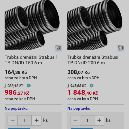
Trubka drenážní Strabusil
Trubka drenážní Strabusil
TP DN/ID 150 6 m
TP DN/ID 200 6 m
164
308
,38
Kč
,07
Kč
cena za bm s DPH
cena za bm s DPH
1 038,18 Kč
1 945,68 Kč
986
1 848
,27
Kč
,40
Kč
cena za ks s DPH
cena za ks s DPH
Na poptávku
Na poptávku
ks
ks