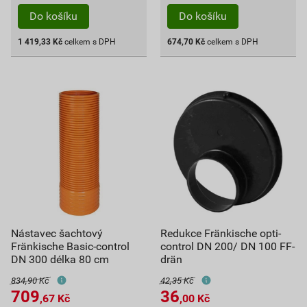
Do košíku
Do košíku
1 419,33
Kč
celkem s DPH
674,70
Kč
celkem s DPH
Nástavec šachtový
Redukce Fränkische opti-
Fränkische Basic-control
control DN 200/ DN 100 FF-
DN 300 délka 80 cm
drän
834,90 Kč
42,35 Kč
709
36
,67
Kč
,00
Kč