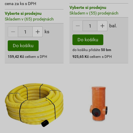
cena za ks s DPH
Vyberte si prodejnu
Skladem v (55) prodejnách
Vyberte si prodejnu
Skladem v (65) prodejnách
bal.
ks
Do košíku
Do košíku
do košíku přidáte
50
bm
159,42
Kč
celkem s DPH
925,65
Kč
celkem s DPH