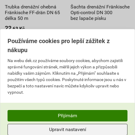
Trubka drenážní ohebná
Šachta drenážní Fränkische
Fränkische FF-drän DN 65
Opti-control DN 300
délka 50 m
bez lapače písku
22
,63
Kč
cena za bm s DPH
Používáme cookies pro lepší zážitek z
1 331,00 Kč
1 131
1 669,80 Kč
nákupu
,35
Kč
1 419
,33
Kč
cena za role s DPH
Na webu dek.cz používáme soubory cookies, abychom zajistili
cena za ks s DPH
Vyberte si prodejnu
správné fungování stránek, měřili jejich výkon a přizpůsobili
Skladem v (55) prodejnách
Vyberte si prodejnu
nabídky vašim zájmům. Kliknutím na „Přijímám“ souhlasíte s
Skladem v (55) prodejnách
použitím všech typů cookies. Poskytnuté informace jsou u nás v
role
bezpečí a toto nastavení navíc můžete kdykoliv upravit nebo
ks
vypnout.
Do košíku
Do košíku
do košíku přidáte
50
bm
Přijímám
1 131,35
Kč
celkem s DPH
1 419,33
Kč
celkem s DPH
Upravit nastavení