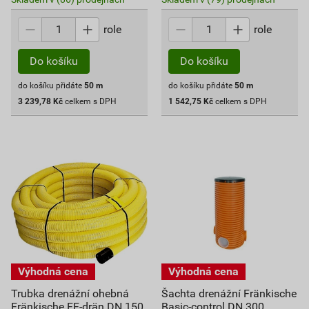
role
role
Do košíku
Do košíku
do košíku přidáte
50
m
do košíku přidáte
50
m
3 239,78
Kč
celkem s DPH
1 542,75
Kč
celkem s DPH
Trubka drenážní ohebná
Šachta drenážní Fränkische
Fränkische FF-drän DN 150
Basic-control DN 300