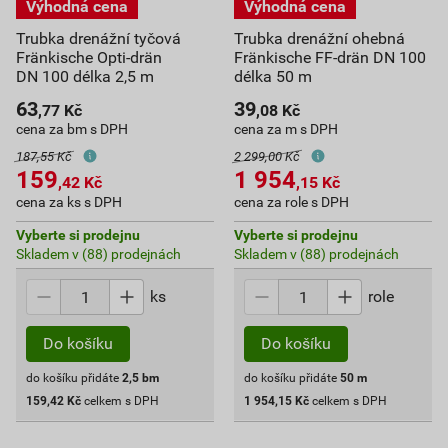
Trubka drenážní tyčová
Trubka drenážní ohebná
Fränkische Opti-drän
Fränkische FF-drän DN 100
DN 100 délka 2,5 m
délka 50 m
63
39
,77
Kč
,08
Kč
cena za bm s DPH
cena za m s DPH
187,55 Kč
2 299,00 Kč
159
1 954
,42
Kč
,15
Kč
cena za ks s DPH
cena za role s DPH
Vyberte si prodejnu
Vyberte si prodejnu
Skladem v (88) prodejnách
Skladem v (88) prodejnách
ks
role
Do košíku
Do košíku
do košíku přidáte
2,5
bm
do košíku přidáte
50
m
159,42
Kč
celkem s DPH
1 954,15
Kč
celkem s DPH