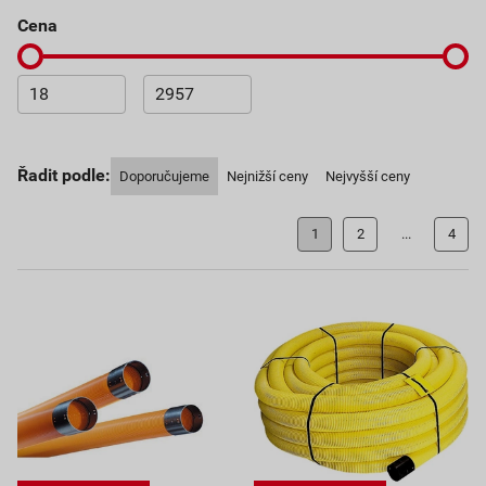
cena
Řadit podle:
Doporučujeme
Nejnižší ceny
Nejvyšší ceny
1
2
...
4