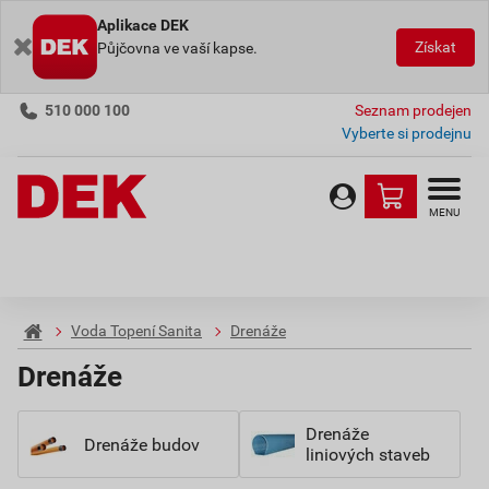
Aplikace DEK
Získat
Půjčovna ve vaší kapse.
510 000 100
Seznam prodejen
Vyberte si prodejnu
MENU
Voda Topení Sanita
Drenáže
Drenáže
Drenáže
Drenáže budov
liniových staveb