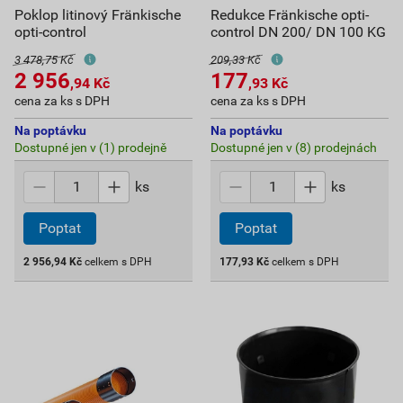
Poklop litinový Fränkische
Redukce Fränkische opti-
opti-control
control DN 200/ DN 100 KG
3 478,75 Kč
209,33 Kč
2 956
177
,94
Kč
,93
Kč
cena za ks s DPH
cena za ks s DPH
Na poptávku
Na poptávku
Dostupné jen v (1) prodejně
Dostupné jen v (8) prodejnách
ks
ks
Poptat
Poptat
2 956,94
Kč
celkem s DPH
177,93
Kč
celkem s DPH