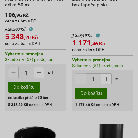
délka 50 m
bez lapače písku
106
,96
Kč
cena za bm s DPH
6 292,00 Kč
5 348
1 378,19 Kč
,20
Kč
1 171
,46
Kč
cena za bal. s DPH
cena za ks s DPH
Vyberte si prodejnu
Skladem v (52) prodejnách
Vyberte si prodejnu
Skladem v (51) prodejnách
bal.
ks
Do košíku
Do košíku
do košíku přidáte
50
bm
5 348,20
Kč
celkem s DPH
1 171,46
Kč
celkem s DPH