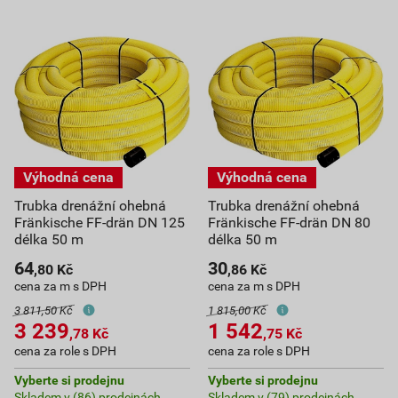
Trubka drenážní ohebná
Trubka drenážní ohebná
Fränkische FF-drän DN 125
Fränkische FF-drän DN 80
délka 50 m
délka 50 m
64
30
,80
Kč
,86
Kč
cena za m s DPH
cena za m s DPH
3 811,50 Kč
1 815,00 Kč
3 239
1 542
,78
Kč
,75
Kč
cena za role s DPH
cena za role s DPH
Vyberte si prodejnu
Vyberte si prodejnu
Skladem v (86) prodejnách
Skladem v (79) prodejnách