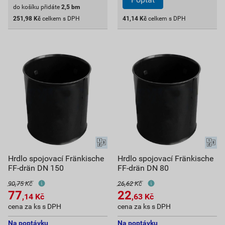
do košíku přidáte
2,5
bm
251,98
Kč
celkem s DPH
41,14
Kč
celkem s DPH
Hrdlo spojovací Fränkische
Hrdlo spojovací Fränkische
FF-drän DN 150
FF-drän DN 80
90,75 Kč
26,62 Kč
77
22
,14
Kč
,63
Kč
cena za ks s DPH
cena za ks s DPH
Na poptávku
Na poptávku