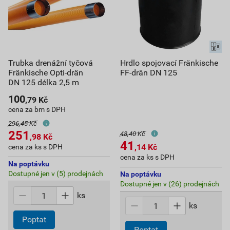
Trubka drenážní tyčová
Hrdlo spojovací Fränkische
Fränkische Opti-drän
FF-drän DN 125
DN 125 délka 2,5 m
100
,79
Kč
cena za bm s DPH
296,45 Kč
251
48,40 Kč
,98
Kč
41
,14
Kč
cena za ks s DPH
cena za ks s DPH
Na poptávku
Dostupné jen v (5) prodejnách
Na poptávku
Dostupné jen v (26) prodejnách
ks
ks
Poptat
Poptat