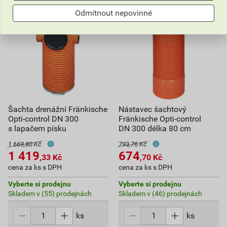
Odmítnout nepovinné
Šachta drenážní Fränkische
Nástavec šachtový
Opti-control DN 300
Fränkische Opti-control
s lapačem písku
DN 300 délka 80 cm
1 669,80 Kč
793,76 Kč
1 419
674
,33
Kč
,70
Kč
cena za ks s DPH
cena za ks s DPH
Vyberte si prodejnu
Vyberte si prodejnu
Skladem v (55) prodejnách
Skladem v (46) prodejnách
ks
ks