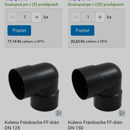
Dostupné jen v (5) prodejnách
Dostupné jen v (20) prodejnách
ks
ks
Poptat
Poptat
77,14
Kč
celkem s DPH
22,63
Kč
celkem s DPH
Koleno Fränkische FF-drän
Koleno Fränkische FF-drän
DN 125
DN 150