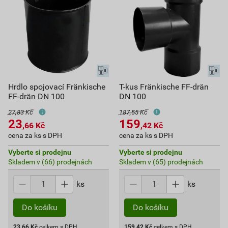
Hrdlo spojovací Fränkische
T-kus Fränkische FF-drän
FF-drän DN 100
DN 100
27,83 Kč
187,55 Kč
23
159
,66
Kč
,42
Kč
cena za ks s DPH
cena za ks s DPH
Vyberte si prodejnu
Vyberte si prodejnu
Skladem v (66) prodejnách
Skladem v (65) prodejnách
ks
ks
Do košíku
Do košíku
23,66
Kč
celkem s DPH
159,42
Kč
celkem s DPH