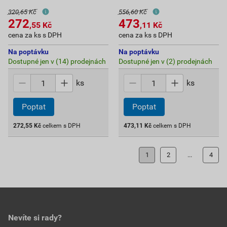
320,65 Kč
556,60 Kč
272
473
,55
Kč
,11
Kč
cena za ks s DPH
cena za ks s DPH
Na poptávku
Na poptávku
Dostupné jen v (14) prodejnách
Dostupné jen v (2) prodejnách
ks
ks
Poptat
Poptat
272,55
Kč
celkem s DPH
473,11
Kč
celkem s DPH
1
2
...
4
Nevíte si rady?