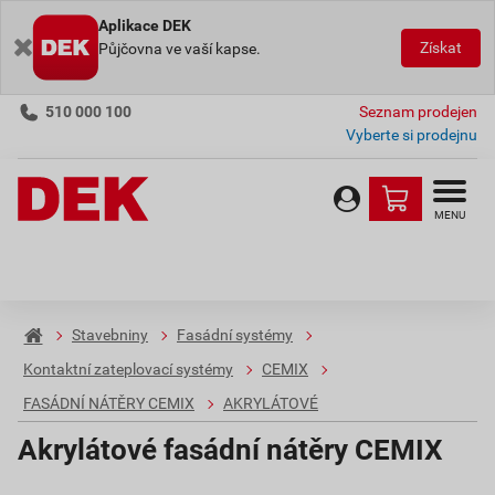
Aplikace DEK
Získat
Půjčovna ve vaší kapse.
510 000 100
Seznam prodejen
Vyberte si prodejnu
MENU
Stavebniny
Fasádní systémy
Kontaktní zateplovací systémy
CEMIX
FASÁDNÍ NÁTĚRY CEMIX
AKRYLÁTOVÉ
Akrylátové fasádní nátěry CEMIX