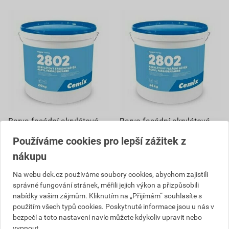
Barva fasádní akrylátová
Barva fasádní akrylátová
Cemix 2802 24 kg
Cemix 2802 8 kg
Používáme cookies pro lepší zážitek z
191
209
,85
Kč
,38
Kč
nákupu
cena za kg s DPH
cena za kg s DPH
5 764,44 Kč
2 093,78 Kč
Na webu dek.cz používáme soubory cookies, abychom zajistili
4 611
1 675
,55
Kč
,03
Kč
správné fungování stránek, měřili jejich výkon a přizpůsobili
cena za bal. s DPH
cena za bal. s DPH
nabídky vašim zájmům. Kliknutím na „Přijímám“ souhlasíte s
použitím všech typů cookies. Poskytnuté informace jsou u nás v
Na poptávku
Na poptávku
bezpečí a toto nastavení navíc můžete kdykoliv upravit nebo
vypnout.