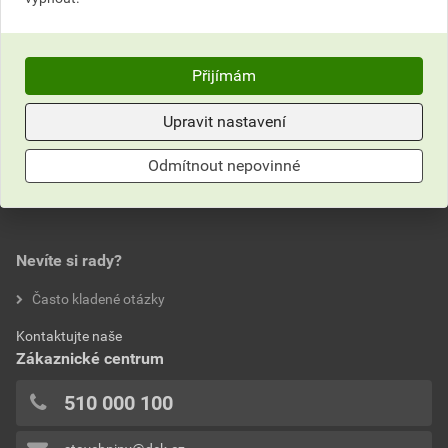
bal.
bal.
Poptat
Poptat
Přijímám
do košíku přidáte
24,04
kg
do košíku přidáte
8
kg
4 611,55
Kč
celkem s DPH
1 675,03
Kč
celkem s DPH
Upravit nastavení
Odmítnout nepovinné
Nevíte si rady?
Často kladené otázky
Kontaktujte naše
Zákaznické centrum
510 000 100