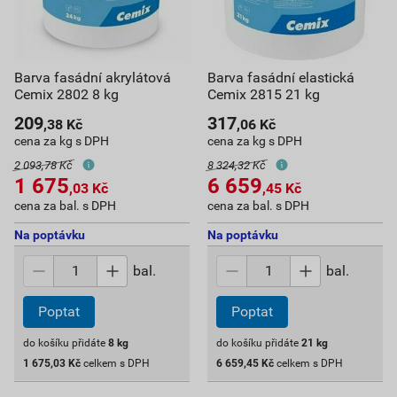
Barva fasádní akrylátová
Barva fasádní elastická
Cemix 2802 8 kg
Cemix 2815 21 kg
209
317
,38
Kč
,06
Kč
cena za kg s DPH
cena za kg s DPH
2 093,78 Kč
8 324,32 Kč
1 675
6 659
,03
Kč
,45
Kč
cena za bal. s DPH
cena za bal. s DPH
Na poptávku
Na poptávku
bal.
bal.
Poptat
Poptat
do košíku přidáte
8
kg
do košíku přidáte
21
kg
1 675,03
Kč
celkem s DPH
6 659,45
Kč
celkem s DPH