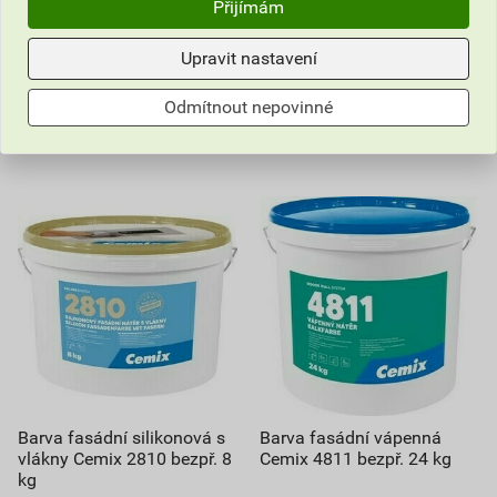
Přijímám
bal.
ks
Upravit nastavení
Poptat
Poptat
do košíku přidáte
8
kg
do košíku přidáte
24
kg
Odmítnout nepovinné
1 976,27
Kč
celkem s DPH
6 904,55
Kč
celkem s DPH
Barva fasádní silikonová s
Barva fasádní vápenná
vlákny Cemix 2810 bezpř. 8
Cemix 4811 bezpř. 24 kg
kg