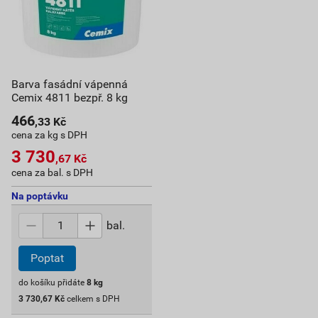
Barva fasádní vápenná
Cemix 4811 bezpř. 8 kg
466
,33
Kč
cena za kg s DPH
3 730
,67
Kč
cena za bal. s DPH
Na poptávku
bal.
Poptat
do košíku přidáte
8
kg
3 730,67
Kč
celkem s DPH