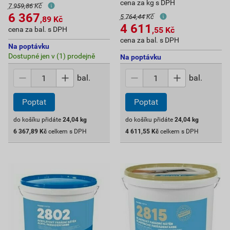
cena za kg s DPH
7 959,86 Kč
6 367
5 764,44 Kč
,89
Kč
4 611
cena za bal. s DPH
,55
Kč
cena za bal. s DPH
Na poptávku
Dostupné jen v (1) prodejně
Na poptávku
bal.
bal.
Poptat
Poptat
do košíku přidáte
24,04
kg
do košíku přidáte
24,04
kg
6 367,89
Kč
celkem s DPH
4 611,55
Kč
celkem s DPH