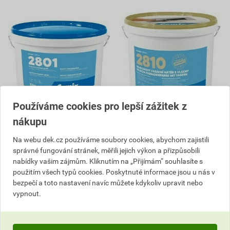
Používáme cookies pro lepší zážitek z
nákupu
Barva fasádní silikátová
Barva fasádní silikonová s
Cemix 2801 8 kg
vlákny Cemix 2810 24 kg
Na webu dek.cz používáme soubory cookies, abychom zajistili
247
287
,03
Kč
,69
Kč
správné fungování stránek, měřili jejich výkon a přizpůsobili
cena za kg s DPH
cena za kg s DPH
nabídky vašim zájmům. Kliknutím na „Přijímám“ souhlasíte s
použitím všech typů cookies. Poskytnuté informace jsou u nás v
2 470,34 Kč
8 630,69 Kč
bezpečí a toto nastavení navíc můžete kdykoliv upravit nebo
1 976
6 904
,27
Kč
,55
Kč
vypnout.
cena za bal. s DPH
cena za ks s DPH
Na poptávku
Na poptávku