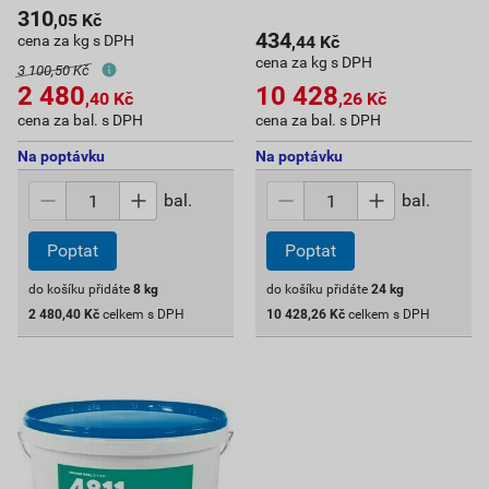
310
,05
Kč
434
cena za kg s DPH
,44
Kč
cena za kg s DPH
3 100,50 Kč
2 480
10 428
,40
Kč
,26
Kč
cena za bal. s DPH
cena za bal. s DPH
Na poptávku
Na poptávku
bal.
bal.
Poptat
Poptat
do košíku přidáte
8
kg
do košíku přidáte
24
kg
2 480,40
Kč
celkem s DPH
10 428,26
Kč
celkem s DPH