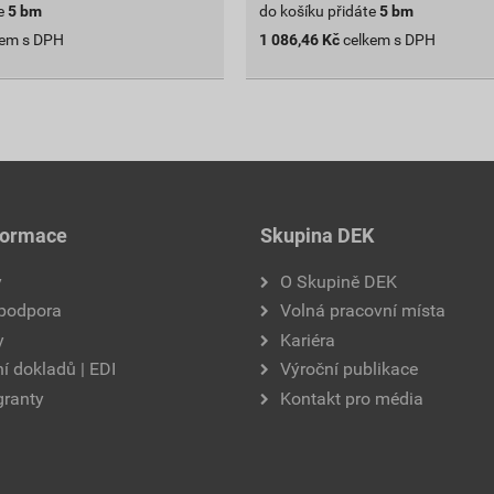
e
5
bm
do košíku přidáte
5
bm
kem s DPH
1 086,46
Kč
celkem s DPH
formace
Skupina DEK
y
O Skupině DEK
 podpora
Volná pracovní místa
y
Kariéra
í dokladů | EDI
Výroční publikace
granty
Kontakt pro média