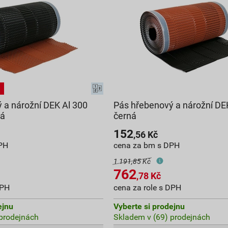
 a nárožní DEK Al 300
Pás hřebenový a nárožní DE
ná
černá
152
,56
Kč
PH
cena za bm s DPH
1 191,85 Kč
762
,78
Kč
DPH
cena za role s DPH
ejnu
Vyberte si prodejnu
prodejnách
Skladem v (69) prodejnách