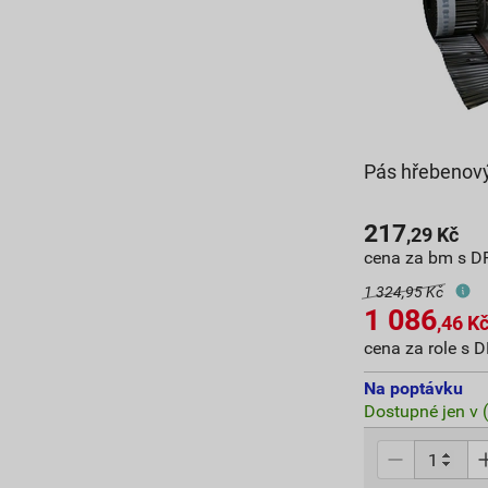
Pás hřebenový
217
,29
Kč
cena za bm s D
1 324,95 Kč
1 086
,46
K
cena za role s 
Na poptávku
Dostupné jen v 