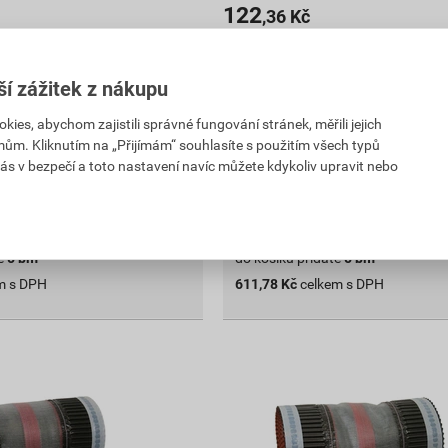
122
,36
Kč
PH
cena za bm s DPH
955,90 Kč
ší zážitek z nákupu
611
,78
Kč
DPH
cena za role s DPH
es, abychom zajistili správné fungování stránek, měřili jejich
mům. Kliknutím na „Přijímám“ souhlasíte s použitím všech typů
Na poptávku
ás v bezpečí a toto nastavení navíc můžete kdykoliv upravit nebo
(25) prodejnách
Dostupné jen v (16) prodejnách
role
role
Poptat
e
5
bm
do košíku přidáte
5
bm
m s DPH
611,78
Kč
celkem s DPH