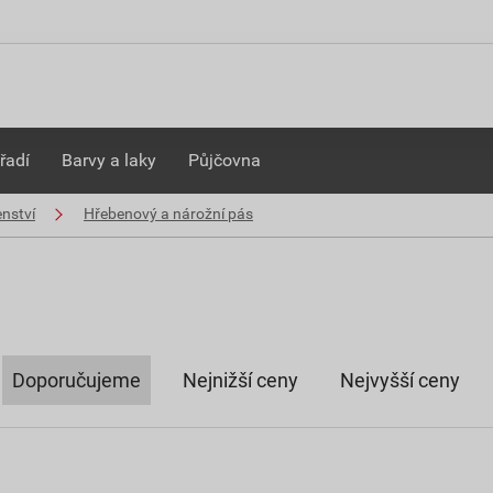
řadí
Barvy a laky
Půjčovna
enství
Hřebenový a nárožní pás
Doporučujeme
Nejnižší ceny
Nejvyšší ceny