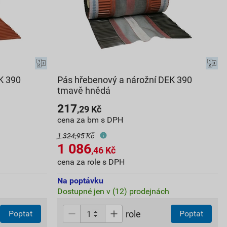
K 390
Pás hřebenový a nárožní DEK 390
tmavě hnědá
217
,29
Kč
cena za bm s DPH
1 324,95 Kč
1 086
,46
Kč
cena za role s DPH
Na poptávku
Dostupné jen v (12) prodejnách
role
Poptat
Poptat