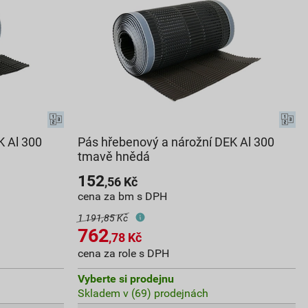
K Al 300
Pás hřebenový a nárožní DEK Al 300
tmavě hnědá
152
,56
Kč
cena za bm s DPH
1 191,85 Kč
762
,78
Kč
cena za role s DPH
Vyberte si prodejnu
Skladem v (69) prodejnách