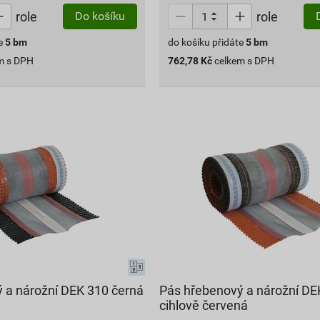
role
role
Do košíku
e
5
bm
do košíku přidáte
5
bm
m s DPH
762,78
Kč
celkem s DPH
 a nárožní DEK 310 černá
Pás hřebenový a nárožní DE
cihlově červená