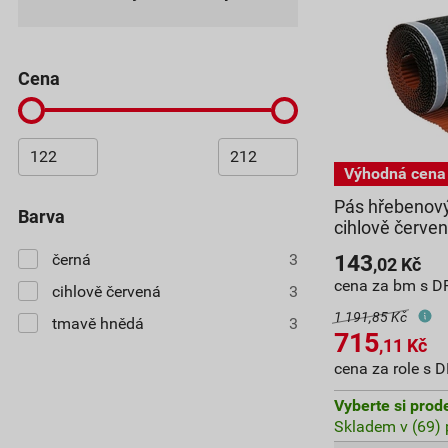
cena
Pás hřebenový
barva
cihlově červe
černá
3
143
,02
Kč
cena za bm s D
cihlově červená
3
1 191,85 Kč
tmavě hnědá
3
715
,11
Kč
cena za role s 
Vyberte si prod
Skladem v (69) 