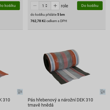
role
Do košíku
Do košíku
do košíku přidáte
5
bm
762,78
Kč
celkem s DPH
K 310
Pás hřebenový a nárožní DEK 310
tmavě hnědá