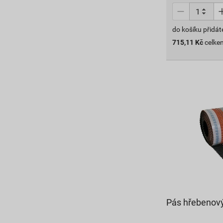
do košíku přidát
715,11
Kč
celke
Pás hřebenový