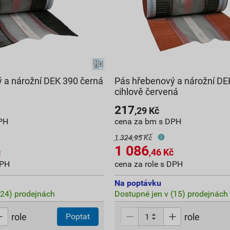
 a nárožní DEK 390 černá
Pás hřebenový a nárožní DE
cihlově červená
217
,29
Kč
PH
cena za bm s DPH
1 324,95 Kč
1 086
č
,46
Kč
DPH
cena za role s DPH
Na poptávku
(24) prodejnách
Dostupné jen v (15) prodejnách
role
role
Poptat