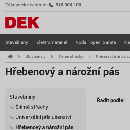
Zákaznické centrum
510 000 100
Stavebniny
Elektromateriál
Voda Topení Sanita
Ná
Stavebniny
Šikmé střechy
Univerzální přísluš
Hřebenový a nárožní pás
Stavebniny
Řadit podle:
Šikmé střechy
Univerzální příslušenství
Hřebenový a nárožní pás