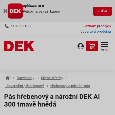
Aplikace DEK
Získat
Půjčovna ve vaší kapse.
510 000 100
Seznam prodejen
Vyberte si prodejnu
MENU
Stavebniny
Šikmé střechy
Univerzální příslušenství
Hřebenový a nárožní pás
Pás hřebenový a nárožní DEK Al
300 tmavě hnědá