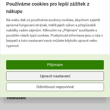
Výrobky značky:
DEK
Používáme cookies pro lepší zážitek z
nákupu
Na webu dek.cz používáme soubory cookies, abychom zajistili
Popis
správné fungování stránek, měřili jejich výkon a přizpůsobili
nabídky vašim zájmům. Kliknutím na „Přijímám“ souhlasíte s
Pás s perforací ve středové části a s butylkaučukovou
použitím všech typů cookies. Poskytnuté informace jsou u nás v
páskou na okrajích pro nalepení na krytinu. Výrobek
bezpečí a toto nastavení navíc můžete kdykoliv upravit nebo
vypnout.
slouží k ochraně hřebenů a nároží před povětrnostními
vlivy. Přispívá k ochraně před proniknutím polétavého
sněhu, prachu, listí a dalších nečistot a dále před
zatečením větrem hnaného deště.
Přijímám
Upravit nastavení
Informace o ceně
Odmítnout nepovinné
Parametry
Aktuální prodejní cena po slevě 36% z ceníkové ceny
630,40 Kč
762,78 Kč
Hodnocení
šířka
300 mm
bez DPH za role
s DPH za role