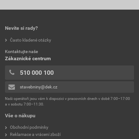
délka
5 m
Nejnižší prodejní cena v době 30 dnů před
0,0
poskytnutím slevy
barva
tmavě hnědá
630,40 Kč
762,78 Kč
Nevíte si rady?
bez DPH za role
s DPH za role
hodnotilo 0 uživatelů
Často kladené otázky
Aktuální prodejní porovnávací cena po slevě 36% z
0x
ceníkové ceny
Kontaktujte naše
0x
Zákaznické centrum
126,08 Kč
152,56 Kč
0x
bez DPH za bm
s DPH za bm
0x
510 000 100
0x
stavebniny@dek.cz
Přidávat hodnocení může pouze přihlášený uživatel.
Naši operátoři jsou vám k dispozici v pracovních dnech v době 7:00–17:00
a v sobotu 7:00–11:30.
Vše o nákupu
Obchodní podmínky
Reklamace a vrácení zboží