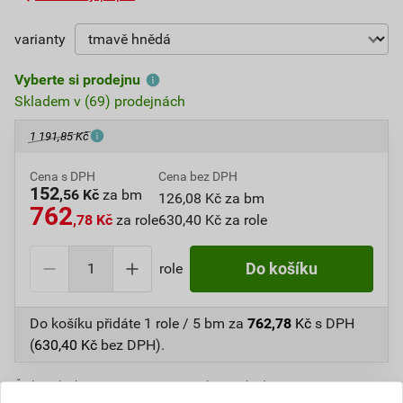
varianty
Vyberte si prodejnu
Skladem v (69) prodejnách
1 191,85 Kč
Cena s DPH
Cena bez DPH
152
,56 Kč
za bm
126,08 Kč za bm
762
,78 Kč
za role
630,40 Kč za role
role
Do košíku
Do košíku přidáte
1 role / 5 bm
za
762,78
Kč
s DPH
(
630,40
Kč
bez DPH).
Číslo položky:
1225433018
Katalogový kód: 66T96