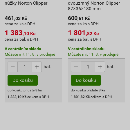
nůžky Norton Clipper
dvouzrnný Norton Clipper
87×36×180 mm
461
600
,03
Kč
,61
Kč
cena za ks s DPH
cena za ks s DPH
1 383
1 801
,10
Kč
,82
Kč
cena za bal. s DPH
cena za bal. s DPH
V centrálním skladu
V centrálním skladu
Můžete mít 11. 8. v prodejně
Můžete mít 11. 8. v prodejně
bal.
bal.
Do košíku
Do košíku
do košíku přidáte
3
ks
do košíku přidáte
3
ks
1 383,10
Kč
celkem s DPH
1 801,82
Kč
celkem s DPH