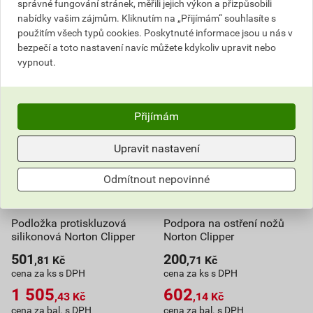
Do košíku
správné fungování stránek, měřili jejich výkon a přizpůsobili
do košíku přidáte
3
ks
nabídky vašim zájmům. Kliknutím na „Přijímám“ souhlasíte s
2 046,45
Kč
celkem s DPH
425,01
Kč
celkem s DPH
použitím všech typů cookies. Poskytnuté informace jsou u nás v
bezpečí a toto nastavení navíc můžete kdykoliv upravit nebo
vypnout.
Přijímám
Upravit nastavení
Odmítnout nepovinné
Podložka protiskluzová
Podpora na ostření nožů
silikonová Norton Clipper
Norton Clipper
501
200
,81
Kč
,71
Kč
cena za ks s DPH
cena za ks s DPH
1 505
602
,43
Kč
,14
Kč
cena za bal. s DPH
cena za bal. s DPH