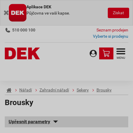
Aplikace DEK
Získat
Půjčovna ve vaší kapse.
510 000 100
Seznam prodejen
Vyberte si prodejnu
MENU
Nářadí
Zahradní nářadí
Sekery
Brousky
Brousky
Upřesnit parametry