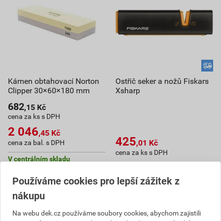
Kámen obtahovací Norton
Ostřič seker a nožů Fiskars
Clipper 30×60×180 mm
Xsharp
682
,15
Kč
cena za ks s DPH
2 046
,45
Kč
425
,01
Kč
cena za bal. s DPH
cena za ks s DPH
V centrálním skladu
Můžete mít 11. 8. v prodejně
V centrálním skladu
Můžete mít 11. 8. v prodejně
Používáme cookies pro lepší zážitek z
bal.
nákupu
ks
Do košíku
Na webu dek.cz používáme soubory cookies, abychom zajistili