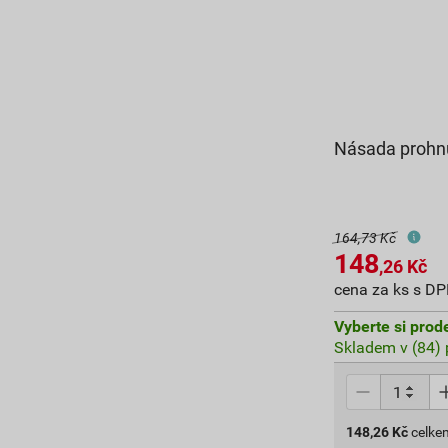
Násada prohnu
164,73 Kč
148
,26
Kč
cena za ks s D
Vyberte si prod
Skladem v (84) 
148,26
Kč
celke