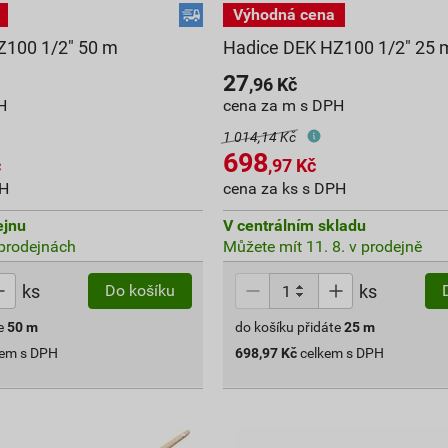
Z100 1/2" 50 m
Hadice DEK HZ100 1/2" 25 
27
,96
Kč
H
cena za m s DPH
1 014,14 Kč
698
č
,97
Kč
PH
cena za ks s DPH
ejnu
V centrálním skladu
prodejnách
Můžete mít 11. 8. v prodejně
ks
ks
Do košíku
e
50
m
do košíku přidáte
25
m
kem s DPH
698,97
Kč
celkem s DPH