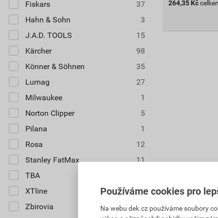
264,35
Kč
celke
Fiskars
37
Hahn & Sohn
3
J.A.D. TOOLS
15
Kärcher
98
Könner & Söhnen
35
Lumag
27
Milwaukee
1
Norton Clipper
5
Pilana
1
Rosa
12
Stanley FatMax
11
Násada na že
TBA
1
121,47 Kč
Používáme cookies pro lep
XTline
3
109
,32
Kč
Zbirovia
9
Na webu dek.cz používáme soubory cooki
cena za ks s D