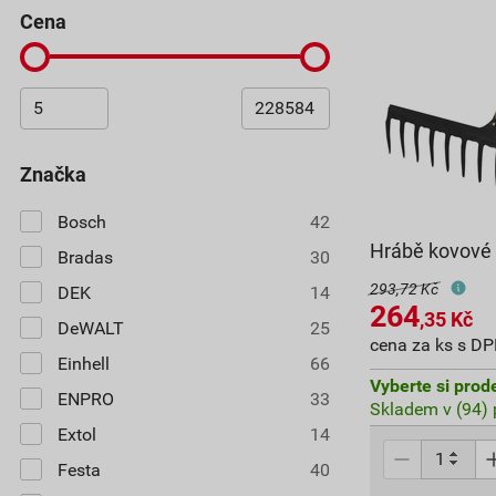
cena
značka
Bosch
42
Hrábě kovové 
Bradas
30
293,72 Kč
DEK
14
264
,35
Kč
DeWALT
25
cena za ks s D
Einhell
66
Vyberte si prod
ENPRO
33
Skladem v (94) 
Extol
14
Festa
40