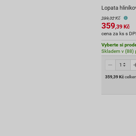
Lopata hliník
399,32 Kč
359
,39
Kč
cena za ks s D
Vyberte si prod
Skladem v (88) 
359,39
Kč
celke