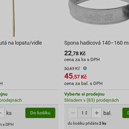
tá na lopatu/vidle
Spona hadicová 140–160 
22
,78
Kč
cena za ks s DPH
50,63 Kč
45
,57
Kč
PH
cena za bal. s DPH
ejnu
Vyberte si prodejnu
prodejnách
Skladem v (83) prodejnách
ks
bal.
Do košíku
do košíku přidáte
2
ks
m s DPH