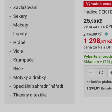
Zavlažování
Hadice DEK H
Sekery
25
,98
Kč
Mačety
cena za m s DP
Lopaty
2 130,99 Kč
1 298
,81
K
Hrábě
cena za ks s D
Vidle
Vyberte si prod
Krumpáče
Skladem v (73) 
Rýče
Motyky a drábky
do košíku přidát
Speciální zahradní nářadí
1 298,81
Kč
cel
Tkaniny a textilie