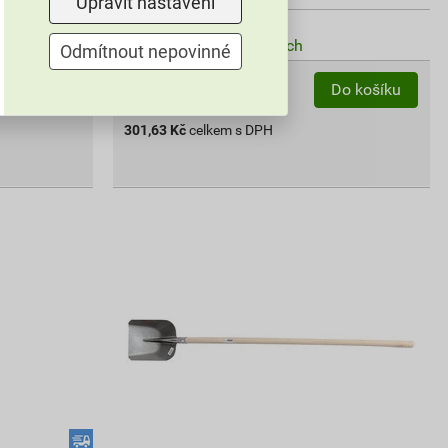
Upravit nastavení
Vyberte si prodejnu
Skladem v (88) prodejnách
Odmítnout nepovinné
ks
Do košíku
Do košíku
301,63
Kč
celkem s DPH