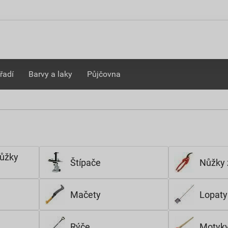
řadí
Barvy a laky
Půjčovna
nůžky
Štípače
Nůžky 
Mačety
Lopaty
Rýče
Motyky