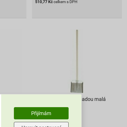
510,77
Kč
celkem s DPH
 Steel
Lopata hliníková s násadou malá
335,15 Kč
Přijímám
301
,63
Kč
cena za ks s DPH