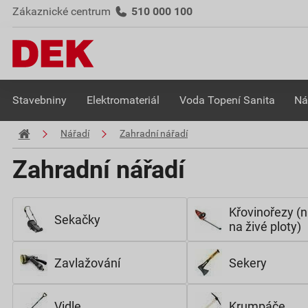
Zákaznické centrum
510 000 100
Stavebniny
Elektromateriál
Voda Topení Sanita
Ná
Nářadí
Zahradní nářadí
Zahradní nářadí
Křovinořezy (
Sekačky
na živé ploty)
Zavlažování
Sekery
Vidle
Krumpáče