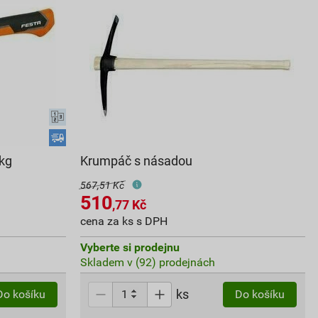
 kg
Krumpáč s násadou
567,51 Kč
510
,77
Kč
cena za ks s DPH
Vyberte si prodejnu
Skladem v (92) prodejnách
ks
Do košíku
Do košíku