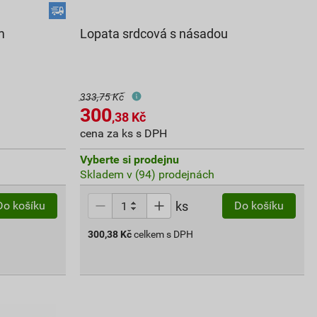
m
Lopata srdcová s násadou
333,75 Kč
300
,38
Kč
cena za ks s DPH
Vyberte si prodejnu
Skladem v (94) prodejnách
ks
Do košíku
Do košíku
300,38
Kč
celkem s DPH