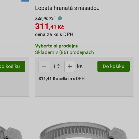
Lopata hranatá s násadou
346,00 Kč
311
,41
Kč
cena za ks s DPH
Vyberte si prodejnu
Skladem v (86) prodejnách
ks
Do košíku
Do košíku
311,41
Kč
celkem s DPH