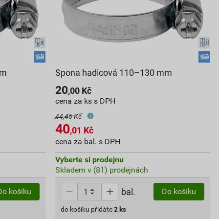
mm
Spona hadicová 110–130 mm
20
,00
Kč
cena za ks s DPH
44,46 Kč
40
,01
Kč
cena za bal. s DPH
Vyberte si prodejnu
Skladem v (81) prodejnách
bal.
Do košíku
Do košíku
do košíku přidáte
2
ks