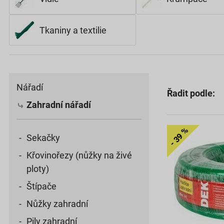
Tkaniny a textilie
Nářadí
Řadit podle:
Zahradní nářadí
Sekačky
Křovinořezy (nůžky na živé
ploty)
Štípače
Nůžky zahradní
Pily zahradní