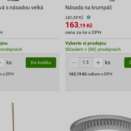
ová s násadou velká
Násada na krumpáč
181,33 Kč
163
,19
Kč
PH
cena za ks s DPH
ejnu
Vyberte si prodejnu
prodejnách
Skladem v (88) prodejnách
ks
ks
Do košíku
m s DPH
163,19
Kč
celkem s DPH