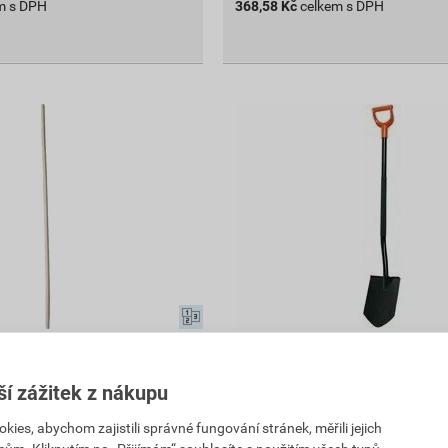
m s DPH
368,58
Kč
celkem s DPH
lezné hrábě 1 600 mm
Rýč špičatý s násadou Festa
ší zážitek z nákupu
594
,49
Kč
es, abychom zajistili správné fungování stránek, měřili jejich
PH
cena za ks s DPH