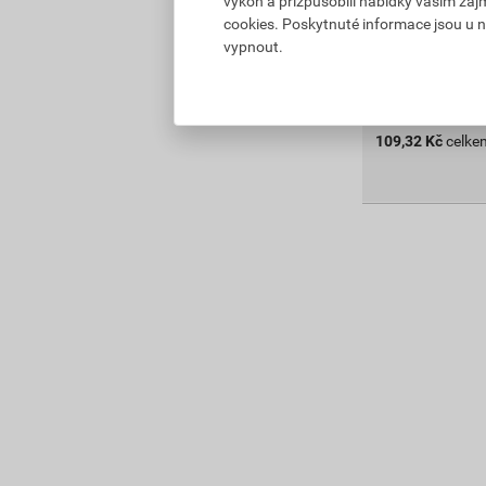
výkon a přizpůsobili nabídky vašim záj
cookies. Poskytnuté informace jsou u n
Vyberte si prod
vypnout.
Skladem v (90) 
109,32
Kč
celke