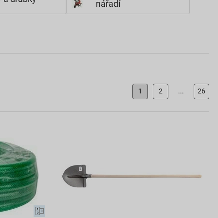
nářadí
1
2
...
26