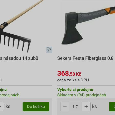
s násadou 14 zubů
Sekera Festa Fiberglass 0,8
368
,58
Kč
PH
cena za ks s DPH
ejnu
Vyberte si prodejnu
prodejnách
Skladem v (94) prodejnách
ks
ks
Do košíku