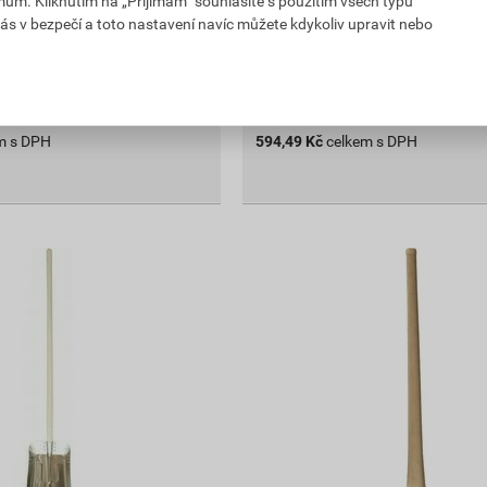
mům. Kliknutím na „Přijímám“ souhlasíte s použitím všech typů
ás v bezpečí a toto nastavení navíc můžete kdykoliv upravit nebo
ejnu
Vyberte si prodejnu
prodejnách
Skladem v (89) prodejnách
ks
ks
Do košíku
m s DPH
594,49
Kč
celkem s DPH