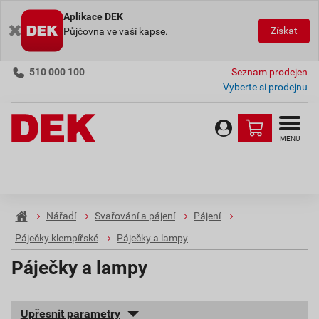
Aplikace DEK
Získat
Půjčovna ve vaší kapse.
510 000 100
Seznam prodejen
Vyberte si prodejnu
MENU
Nářadí
Svařování a pájení
Pájení
Páječky klempířské
Páječky a lampy
Páječky a lampy
Upřesnit parametry