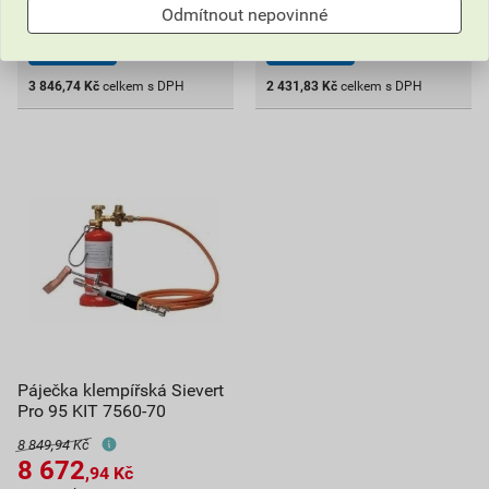
Odmítnout nepovinné
Poptat
Poptat
3 846,74
Kč
celkem s DPH
2 431,83
Kč
celkem s DPH
Páječka klempířská Sievert
Pro 95 KIT 7560-70
8 849,94 Kč
8 672
,94
Kč