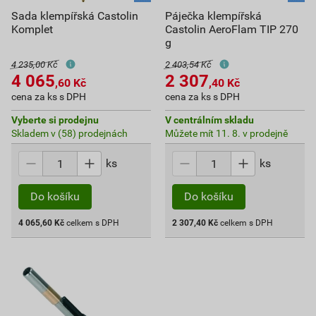
Sada klempířská Castolin
Páječka klempířská
Komplet
Castolin AeroFlam TIP 270
g
4 235,00 Kč
2 403,54 Kč
4 065
2 307
,60
Kč
,40
Kč
cena za ks s DPH
cena za ks s DPH
Vyberte si prodejnu
V centrálním skladu
Skladem v (58) prodejnách
Můžete mít 11. 8. v prodejně
ks
ks
Do košíku
Do košíku
4 065,60
Kč
celkem s DPH
2 307,40
Kč
celkem s DPH