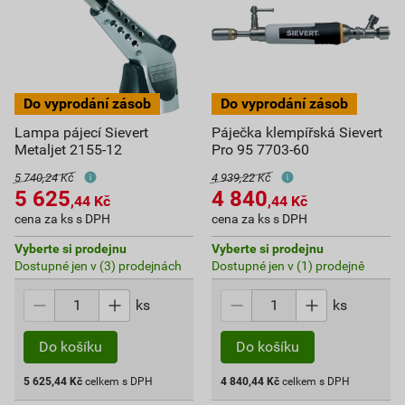
Lampa pájecí Sievert
Páječka klempířská Sievert
Metaljet 2155-12
Pro 95 7703-60
5 740,24 Kč
4 939,22 Kč
5 625
4 840
,44
Kč
,44
Kč
cena za ks s DPH
cena za ks s DPH
Vyberte si prodejnu
Vyberte si prodejnu
Dostupné jen v (3) prodejnách
Dostupné jen v (1) prodejně
ks
ks
Do košíku
Do košíku
5 625,44
Kč
celkem s DPH
4 840,44
Kč
celkem s DPH