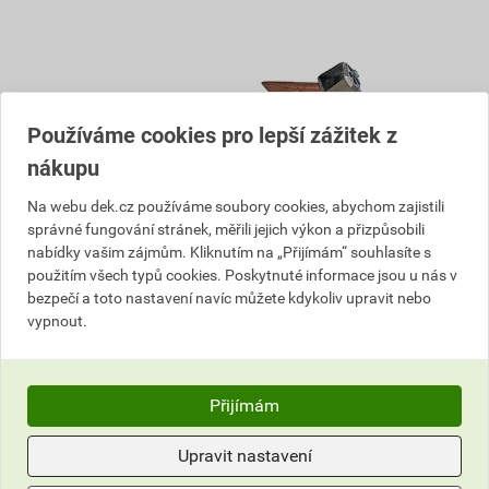
Používáme cookies pro lepší zážitek z
nákupu
Na webu dek.cz používáme soubory cookies, abychom zajistili
správné fungování stránek, měřili jejich výkon a přizpůsobili
nabídky vašim zájmům. Kliknutím na „Přijímám“ souhlasíte s
Páječka klempířská Sievert
Páječka klempířská
použitím všech typů cookies. Poskytnuté informace jsou u nás v
Pro 3492-41
Castolin AeroFlam TIP 370
bezpečí a toto nastavení navíc můžete kdykoliv upravit nebo
g
vypnout.
3 925,24 Kč
3 846
2 533,16 Kč
,74
Kč
2 431
cena za ks s DPH
,83
Kč
cena za ks s DPH
Přijímám
Na poptávku
Dostupné jen v (2) prodejnách
Na poptávku
Upravit nastavení
ks
ks