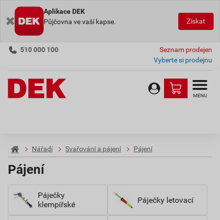
Aplikace DEK
Získat
Půjčovna ve vaší kapse.
510 000 100
Seznam prodejen
Vyberte si prodejnu
MENU
Nářadí
Svařování a pájení
Pájení
Pájení
Páječky
Páječky letovací
klempířské