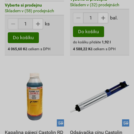
Skladem v (32) prodejnách
Vyberte si prodejnu
Skladem v (58) prodejnách
bal.
ks
Do košíku
Do košíku
do košíku přidáte
1,92
l
4 065,60
Kč
celkem s DPH
4 588,22
Kč
celkem s DPH
Kapalina pájecí Castolin RD
Odsávačka cínu Castolin