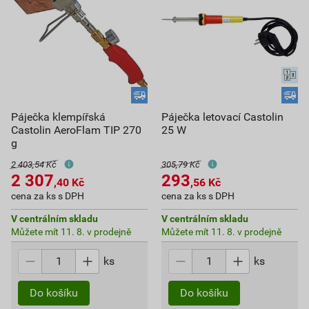
Páječka klempířská
Páječka letovací Castolin
Castolin AeroFlam TIP 270
25 W
g
2 403,54 Kč
305,79 Kč
2 307
293
,40
Kč
,56
Kč
cena za ks s DPH
cena za ks s DPH
V centrálním skladu
V centrálním skladu
Můžete mít 11. 8. v prodejně
Můžete mít 11. 8. v prodejně
ks
ks
Do košíku
Do košíku