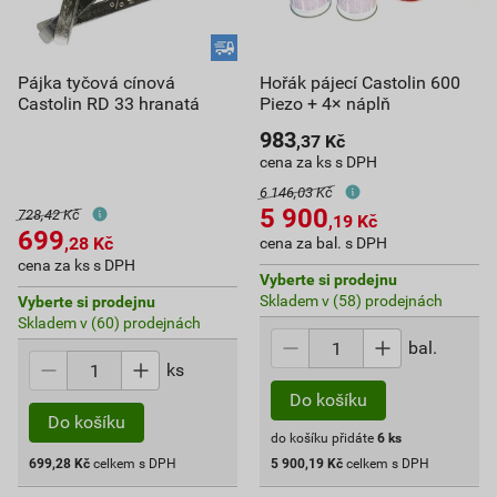
Pájka tyčová cínová
Hořák pájecí Castolin 600
Castolin RD 33 hranatá
Piezo + 4× náplň
983
,37
Kč
cena za ks s DPH
6 146,03 Kč
5 900
728,42 Kč
,19
Kč
699
,28
Kč
cena za bal. s DPH
cena za ks s DPH
Vyberte si prodejnu
Skladem v (58) prodejnách
Vyberte si prodejnu
Skladem v (60) prodejnách
bal.
ks
Do košíku
Do košíku
do košíku přidáte
6
ks
699,28
Kč
celkem s DPH
5 900,19
Kč
celkem s DPH