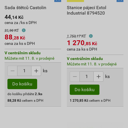
Sada štětců Castolin
Stanice pájecí Extol
Industrial 8794520
44
,14
Kč
cena za /ks s DPH
91,96 Kč
88
1 753,17 Kč
,28
Kč
1 270
,85
Kč
cena za ks s DPH
cena za ks s DPH
V centrálním skladu
Můžete mít 11. 8. v prodejně
V centrálním skladu
Můžete mít 11. 8. v prodejně
ks
ks
Do košíku
Do košíku
do košíku přidáte
2
/ks
88,28
Kč
celkem s DPH
1 270,85
Kč
celkem s DPH