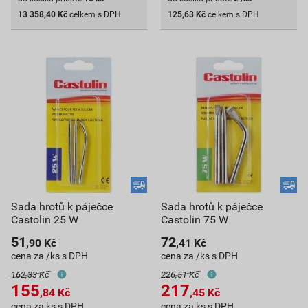
13 358,40
Kč
celkem s DPH
125,63
Kč
celkem s DPH
Sada hrotů k páječce
Sada hrotů k páječce
Castolin 25 W
Castolin 75 W
51
72
,90
Kč
,41
Kč
cena za /ks s DPH
cena za /ks s DPH
162,33 Kč
226,51 Kč
155
217
,84
Kč
,45
Kč
cena za ks s DPH
cena za ks s DPH