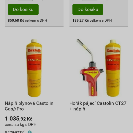
Do košíku
Do košíku
850,68
Kč
celkem s DPH
189,27
Kč
celkem s DPH
Náplň plynová Castolin
Hořák pájecí Castolin CT27
Gas//Pro
+ náplň
1 035
,92
Kč
cena za kg s DPH
5 179,57 Kč