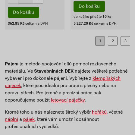
Do košíku
Do košíku
do košíku přidáte
10
ks
362,85
Kč
celkem s DPH
5 227,20
Kč
celkem s DPH
1
2
3
Pájení
je metoda spojování dílů pomocí roztaveného
materiálu. Ve
Stavebninách DEK
najdete veškeré potřebné
vybavení pro dokonalé pájení. Vybírejte z
klempířských
páječek
, které jsou ideální pro práci s plechy nebo na
opravu střech. Pro jemné a precizní práce pak
doporučujeme použít
letovací páječky
.
Kromě toho u nás naleznete široký výběr
hořáků
, včetně
náplní
a
pájek
, které vám umožní dosáhnout
profesionálních výsledků.