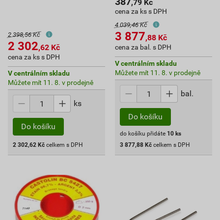
387
,79
Kč
cena za ks s DPH
4 039,46 Kč
3 877
2 398,56 Kč
,88
Kč
2 302
,62
Kč
cena za bal. s DPH
cena za ks s DPH
V centrálním skladu
Můžete mít 11. 8. v prodejně
V centrálním skladu
Můžete mít 11. 8. v prodejně
bal.
ks
Do košíku
Do košíku
do košíku přidáte
10
ks
2 302,62
Kč
celkem s DPH
3 877,88
Kč
celkem s DPH