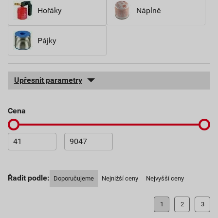
Hořáky
Náplně
Pájky
Upřesnit parametry
cena
Řadit podle:
Doporučujeme
Nejnižší ceny
Nejvyšší ceny
1
2
3