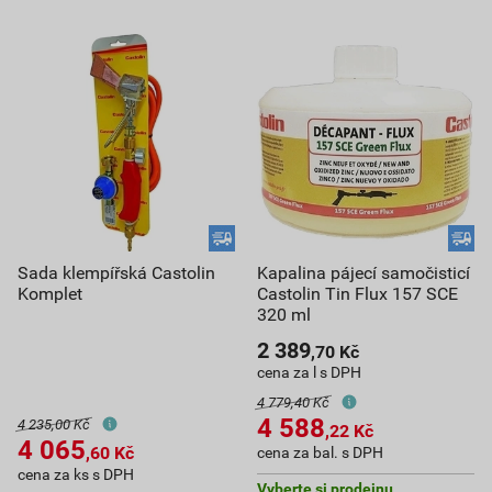
Sada klempířská Castolin
Kapalina pájecí samočisticí
Komplet
Castolin Tin Flux 157 SCE
320 ml
2 389
,70
Kč
cena za l s DPH
4 779,40 Kč
4 588
4 235,00 Kč
,22
Kč
4 065
,60
Kč
cena za bal. s DPH
cena za ks s DPH
Vyberte si prodejnu