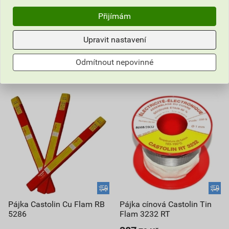
Přijímám
ks
ks
Upravit nastavení
Do košíku
Do košíku
Odmítnout nepovinné
638,88
Kč
celkem s DPH
3 096,28
Kč
celkem s DPH
Pájka Castolin Cu Flam RB
Pájka cínová Castolin Tin
5286
Flam 3232 RT