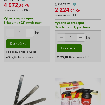
4 972
2 316,71 Kč
,39
Kč
2 224
,04
Kč
cena za bal. s DPH
cena za ks s DPH
Vyberte si prodejnu
Skladem v (62) prodejnách
Vyberte si prodejnu
Skladem v (61) prodejnách
bal.
ks
Do košíku
Do košíku
do košíku přidáte
4,8
kg
4 972,39
Kč
celkem s DPH
2 224,04
Kč
celkem s DPH