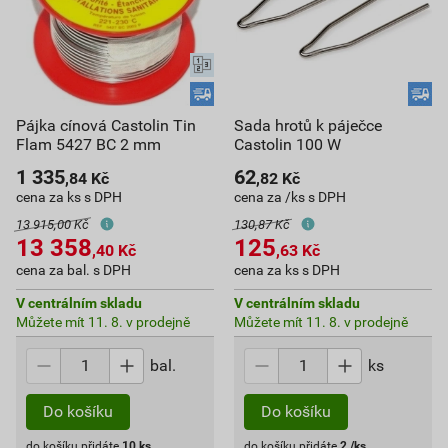
Pájka cínová Castolin Tin
Sada hrotů k páječce
Flam 5427 BC 2 mm
Castolin 100 W
1 335
62
,84
Kč
,82
Kč
cena za ks s DPH
cena za /ks s DPH
13 915,00 Kč
130,87 Kč
13 358
125
,40
Kč
,63
Kč
cena za bal. s DPH
cena za ks s DPH
V centrálním skladu
V centrálním skladu
Můžete mít 11. 8. v prodejně
Můžete mít 11. 8. v prodejně
bal.
ks
Do košíku
Do košíku
do košíku přidáte
10
ks
do košíku přidáte
2
/ks