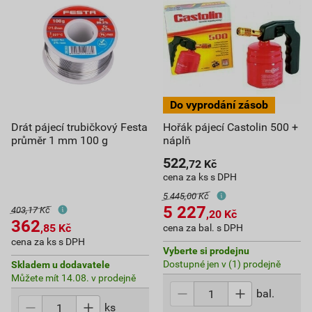
Drát pájecí trubičkový Festa
Hořák pájecí Castolin 500 +
průměr 1 mm 100 g
náplň
522
,72
Kč
cena za ks s DPH
5 445,00 Kč
5 227
403,17 Kč
,20
Kč
362
,85
Kč
cena za bal. s DPH
cena za ks s DPH
Vyberte si prodejnu
Dostupné jen v (1) prodejně
Skladem u dodavatele
Můžete mít 14.08. v prodejně
bal.
ks