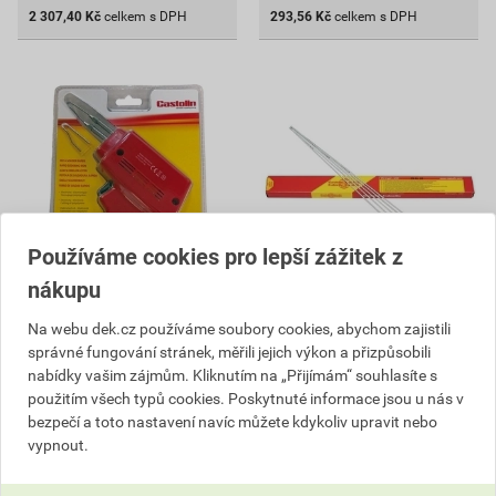
2 307,40
Kč
celkem s DPH
293,56
Kč
celkem s DPH
Používáme cookies pro lepší zážitek z
nákupu
Páječka letovací trafo
Pájka Castolin Ag Flam
Na webu dek.cz používáme soubory cookies, abychom zajistili
Castolin 100 W
6110 RF
správné fungování stránek, měřili jejich výkon a přizpůsobili
nabídky vašim zájmům. Kliknutím na „Přijímám“ souhlasíte s
665,50 Kč
3 225,29 Kč
použitím všech typů cookies. Poskytnuté informace jsou u nás v
638
3 096
,88
Kč
,28
Kč
bezpečí a toto nastavení navíc můžete kdykoliv upravit nebo
cena za ks s DPH
cena za ks s DPH
vypnout.
V centrálním skladu
V centrálním skladu
Můžete mít 11. 8. v prodejně
Můžete mít 11. 8. v prodejně