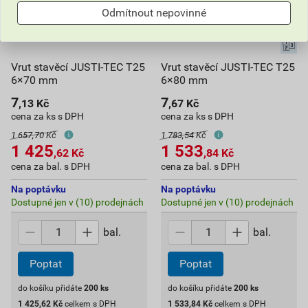
Odmítnout nepovinné
Vrut stavěcí JUSTI-TEC T25
Vrut stavěcí JUSTI-TEC T25
6×70 mm
6×80 mm
7
7
,13
Kč
,67
Kč
cena za ks s DPH
cena za ks s DPH
1 657,70 Kč
1 783,54 Kč
1 425
1 533
,62
Kč
,84
Kč
cena za bal. s DPH
cena za bal. s DPH
Na poptávku
Na poptávku
Dostupné jen v (10) prodejnách
Dostupné jen v (10) prodejnách
bal.
bal.
Poptat
Poptat
do košíku přidáte
200
ks
do košíku přidáte
200
ks
1 425,62
Kč
celkem s DPH
1 533,84
Kč
celkem s DPH