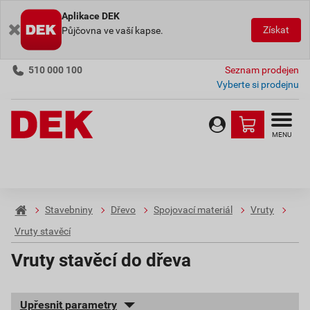
Aplikace DEK
Získat
Půjčovna ve vaší kapse.
510 000 100
Seznam prodejen
Vyberte si prodejnu
MENU
Stavebniny
Dřevo
Spojovací materiál
Vruty
Vruty stavěcí
Vruty stavěcí do dřeva
Upřesnit parametry