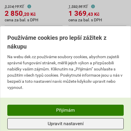
3 314,19 Kč
1 592,36 Kč
2 850
1 369
,20
Kč
,43
Kč
cena za bal. s DPH
cena za bal. s DPH
Na poptávku
Na poptávku
Dostupné jen v (10) prodejnách
Dostupné jen v (10) prodejnách
Používáme cookies pro lepší zážitek z
nákupu
bal.
bal.
Na webu dek.cz používáme soubory cookies, abychom zajistili
Poptat
Poptat
správné fungování stránek, měřili jejich výkon a přizpůsobili
nabídky vašim zájmům. Kliknutím na „Přijímám“ souhlasíte s
do košíku přidáte
100
ks
do košíku přidáte
200
ks
použitím všech typů cookies. Poskytnuté informace jsou u nás v
2 850,20
Kč
celkem s DPH
1 369,43
Kč
celkem s DPH
bezpečí a toto nastavení navíc můžete kdykoliv upravit nebo
vypnout.
Přijímám
Upravit nastavení