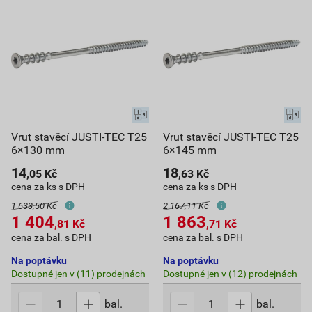
Vrut stavěcí JUSTI-TEC T25
Vrut stavěcí JUSTI-TEC T25
6×130 mm
6×145 mm
14
18
,05
Kč
,63
Kč
cena za ks s DPH
cena za ks s DPH
1 633,50 Kč
2 167,11 Kč
1 404
1 863
,81
Kč
,71
Kč
cena za bal. s DPH
cena za bal. s DPH
Na poptávku
Na poptávku
Dostupné jen v (11) prodejnách
Dostupné jen v (12) prodejnách
bal.
bal.