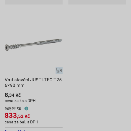
Vrut stavěcí JUSTI-TEC T25
6×90 mm
8
,34
Kč
cena za ks s DPH
969,21 Kč
833
,52
Kč
cena za bal. s DPH