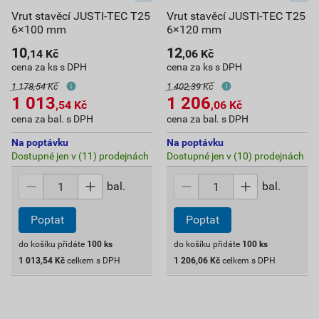
Vrut stavěcí JUSTI-TEC T25
Vrut stavěcí JUSTI-TEC T25
6×100 mm
6×120 mm
10
12
,14
Kč
,06
Kč
cena za ks s DPH
cena za ks s DPH
1 178,54 Kč
1 402,39 Kč
1 013
1 206
,54
Kč
,06
Kč
cena za bal. s DPH
cena za bal. s DPH
Na poptávku
Na poptávku
Dostupné jen v (11) prodejnách
Dostupné jen v (10) prodejnách
bal.
bal.
Poptat
Poptat
do košíku přidáte
100
ks
do košíku přidáte
100
ks
1 013,54
Kč
celkem s DPH
1 206,06
Kč
celkem s DPH