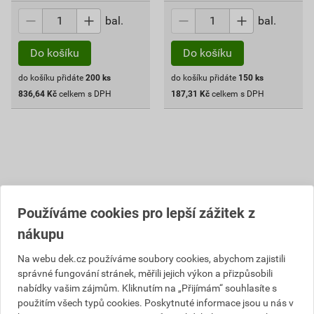
bal.
bal.
Do košíku
Do košíku
do košíku přidáte
200
ks
do košíku přidáte
150
ks
836,64
Kč
celkem s DPH
187,31
Kč
celkem s DPH
Používáme cookies pro lepší zážitek z
nákupu
Na webu dek.cz používáme soubory cookies, abychom zajistili
správné fungování stránek, měřili jejich výkon a přizpůsobili
nabídky vašim zájmům. Kliknutím na „Přijímám“ souhlasíte s
Vrut RAPI-TEC 2010 T10
Vrut RAPI-TEC 2010 T10
3,5×40 mm 120 ks
3,5×50 mm 110 ks
použitím všech typů cookies. Poskytnuté informace jsou u nás v