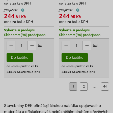
cena za ks s DPH
cena za ks s DPH
284,65 Kč
284,83 Kč
244
244
,81
Kč
,95
Kč
cena za bal. s DPH
cena za bal. s DPH
Vyberte si prodejnu
Vyberte si prodejnu
Skladem v (96) prodejnách
Skladem v (96) prodejnách
bal.
bal.
Do košíku
Do košíku
do košíku přidáte
25
ks
do košíku přidáte
20
ks
244,80
Kč
celkem s DPH
244,95
Kč
celkem s DPH
1
2
...
44
Stavebniny DEK přinášejí širokou nabídku spojovacího
materiálu a příslušenství k nejrůznějším druhům dřevěných