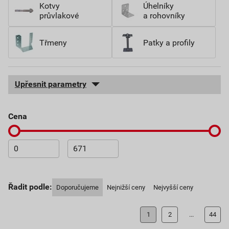
Kotvy
Úhelníky
průvlakové
a rohovníky
Třmeny
Patky a profily
Upřesnit parametry
cena
Řadit podle:
Doporučujeme
Nejnižší ceny
Nejvyšší ceny
1
2
...
44