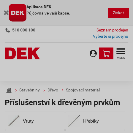
Aplikace DEK
Získat
Půjčovna ve vaší kapse.
510 000 100
Seznam prodejen
Vyberte si prodejnu
MENU
Stavebniny
Dřevo
Spojovací materiál
Příslušenství k dřevěným prvkům
Vruty
Hřebíky