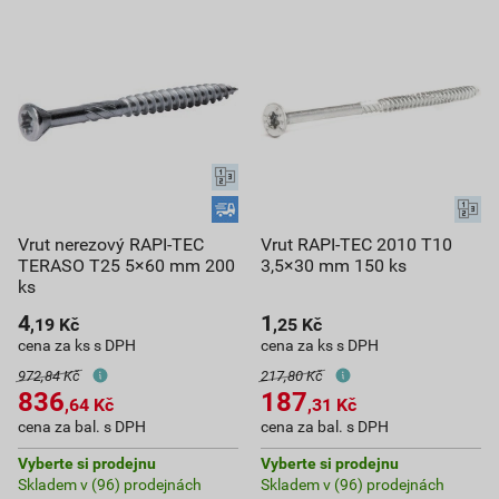
Vrut nerezový RAPI-TEC
Vrut RAPI-TEC 2010 T10
TERASO T25 5×60 mm 200
3,5×30 mm 150 ks
ks
4
1
,19
Kč
,25
Kč
cena za ks s DPH
cena za ks s DPH
972,84 Kč
217,80 Kč
836
187
,64
Kč
,31
Kč
cena za bal. s DPH
cena za bal. s DPH
Vyberte si prodejnu
Vyberte si prodejnu
Skladem v (96) prodejnách
Skladem v (96) prodejnách