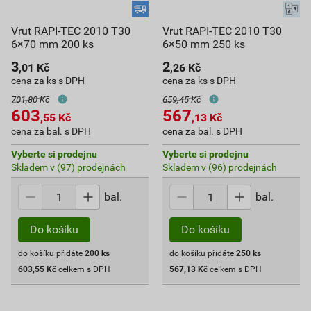
Vrut RAPI-TEC 2010 T30
Vrut RAPI-TEC 2010 T30
6×70 mm 200 ks
6×50 mm 250 ks
3
2
,01
Kč
,26
Kč
cena za ks s DPH
cena za ks s DPH
701,80 Kč
659,45 Kč
603
567
,55
Kč
,13
Kč
cena za bal. s DPH
cena za bal. s DPH
Vyberte si prodejnu
Vyberte si prodejnu
Skladem v (97) prodejnách
Skladem v (96) prodejnách
bal.
bal.
Do košíku
Do košíku
do košíku přidáte
200
ks
do košíku přidáte
250
ks
603,55
Kč
celkem s DPH
567,13
Kč
celkem s DPH