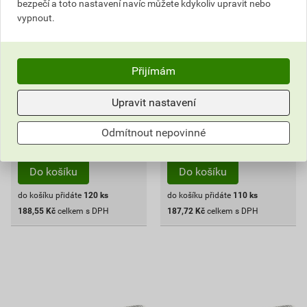
bezpečí a toto nastavení navíc můžete kdykoliv upravit nebo
1
1
,57
Kč
,71
Kč
vypnout.
cena za ks s DPH
cena za ks s DPH
219,25 Kč
218,28 Kč
188
187
,55
Kč
,72
Kč
Přijímám
cena za bal. s DPH
cena za bal. s DPH
Vyberte si prodejnu
Vyberte si prodejnu
Upravit nastavení
Skladem v (96) prodejnách
Skladem v (96) prodejnách
Odmítnout nepovinné
bal.
bal.
Do košíku
Do košíku
do košíku přidáte
120
ks
do košíku přidáte
110
ks
188,55
Kč
celkem s DPH
187,72
Kč
celkem s DPH