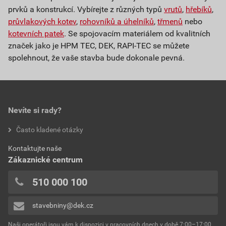
prvků a konstrukcí. Vybírejte z různých typů
vrutů
,
hřebíků
,
průvlakových kotev
,
rohovníků a úhelníků
,
třmenů
nebo
kotevních patek
. Se spojovacím materiálem od kvalitních
značek jako je HPM TEC, DEK, RAPI-TEC se můžete
spolehnout, že vaše stavba bude dokonale pevná.
Nevíte si rady?
Často kladené otázky
Kontaktujte naše
Zákaznické centrum
510 000 100
stavebniny@dek.cz
Naši operátoři jsou vám k dispozici v pracovních dnech v době 7:00–17:00