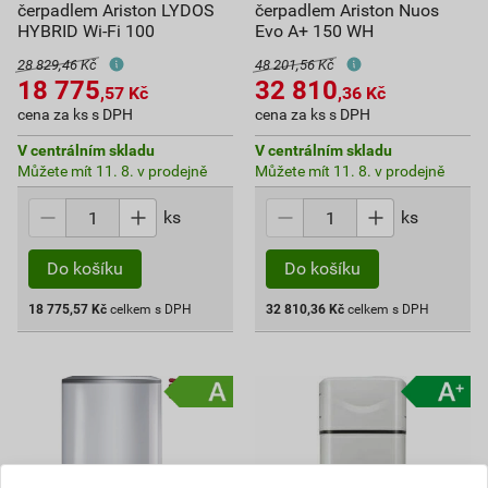
čerpadlem Ariston LYDOS
čerpadlem Ariston Nuos
HYBRID Wi-Fi 100
Evo A+ 150 WH
28 829,46 Kč
48 201,56 Kč
18 775
32 810
,57
Kč
,36
Kč
cena za ks s DPH
cena za ks s DPH
V centrálním skladu
V centrálním skladu
Můžete mít 11. 8. v prodejně
Můžete mít 11. 8. v prodejně
ks
ks
Do košíku
Do košíku
18 775,57
Kč
celkem s DPH
32 810,36
Kč
celkem s DPH