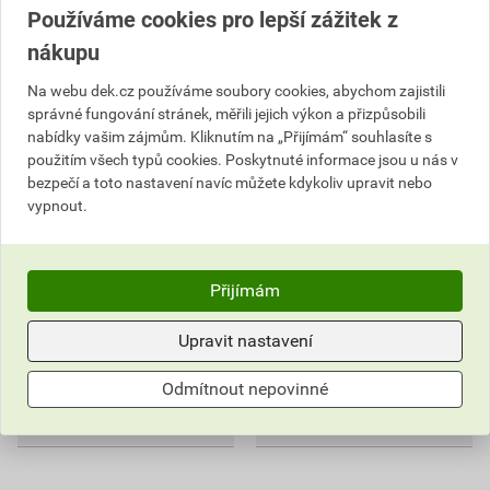
Používáme cookies pro lepší zážitek z
nákupu
Na webu dek.cz používáme soubory cookies, abychom zajistili
správné fungování stránek, měřili jejich výkon a přizpůsobili
Ohřívač s tepelným
Ohřívač s tepelným
nabídky vašim zájmům. Kliknutím na „Přijímám“ souhlasíte s
čerpadlem Ariston LYDOS
čerpadlem Ariston Nuos
použitím všech typů cookies. Poskytnuté informace jsou u nás v
HYBRID Wi-Fi 80
Evo A+ 110 WH
bezpečí a toto nastavení navíc můžete kdykoliv upravit nebo
27 571,06 Kč
45 418,56 Kč
vypnout.
17 957
30 917
,61
Kč
,92
Kč
cena za ks s DPH
cena za ks s DPH
Na poptávku
Na poptávku
Přijímám
ks
ks
Upravit nastavení
Poptat
Poptat
Odmítnout nepovinné
17 957,61
Kč
celkem s DPH
30 917,92
Kč
celkem s DPH