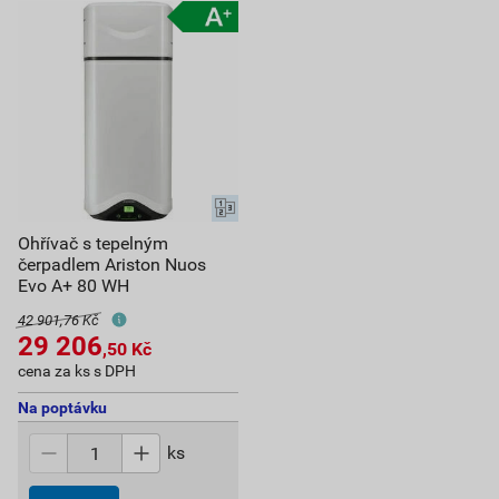
Ohřívač s tepelným
čerpadlem Ariston Nuos
Evo A+ 80 WH
42 901,76 Kč
29 206
,50
Kč
cena za ks s DPH
Na poptávku
ks