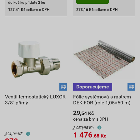
do košíku přidáte
2
ks
127,41
Kč
celkem s DPH
273,16
Kč
celkem s DPH
Ventil termostatický LUXOR
Fólie systémová s rastrem
3/8" přímý
DEK FOR (role 1,05×50 m)
29
,54
Kč
cena za bm s DPH
2 050,95 Kč
1 476
321,01 Kč
,68
Kč