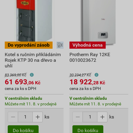
Kotel s ručním přikládáním
Protherm Ray 12KE
Rojek KTP 30 na dřevo a
0010023672
uhlí
83 369,00 Kč
30 234,27 Kč
61 693
18 922
,06
Kč
,28
Kč
cena za ks s DPH
cena za ks s DPH
V centrálním skladu
V centrálním skladu
Můžete mít 11. 8. v prodejně
Můžete mít 11. 8. v prodejně
ks
ks
Do košíku
Do košíku