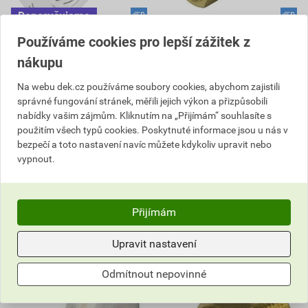
Hlavice termostatická DEK
Topenářské šroubení přímé
Používáme cookies pro lepší zážitek z
TRV1
1/2"
nákupu
193,60 Kč
154,76 Kč
158
95
Na webu dek.cz používáme soubory cookies, abychom zajistili
,75
Kč
,95
Kč
správné fungování stránek, měřili jejich výkon a přizpůsobili
cena za ks s DPH
cena za ks s DPH
nabídky vašim zájmům. Kliknutím na „Přijímám“ souhlasíte s
Vyberte si prodejnu
Vyberte si prodejnu
použitím všech typů cookies. Poskytnuté informace jsou u nás v
Skladem v (57) prodejnách
Skladem v (57) prodejnách
bezpečí a toto nastavení navíc můžete kdykoliv upravit nebo
vypnout.
ks
ks
Do košíku
Do košíku
Přijímám
158,75
Kč
celkem s DPH
95,95
Kč
celkem s DPH
Upravit nastavení
Odmítnout nepovinné