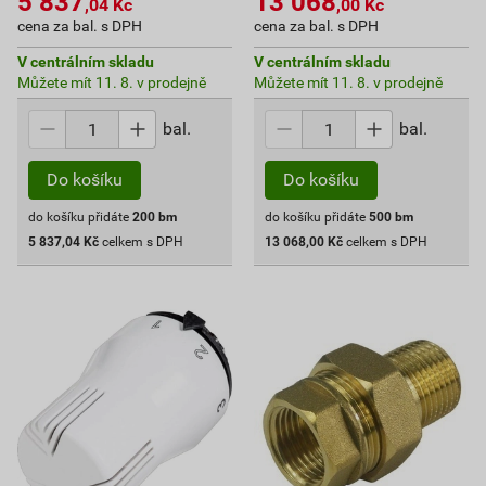
5 837
13 068
,04
Kč
,00
Kč
cena za bal. s DPH
cena za bal. s DPH
V centrálním skladu
V centrálním skladu
Můžete mít 11. 8. v prodejně
Můžete mít 11. 8. v prodejně
bal.
bal.
Do košíku
Do košíku
do košíku přidáte
200
bm
do košíku přidáte
500
bm
5 837,04
Kč
celkem s DPH
13 068,00
Kč
celkem s DPH