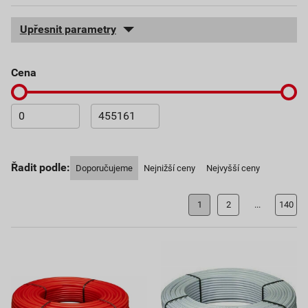
Upřesnit parametry
cena
Řadit podle:
Doporučujeme
Nejnižší ceny
Nejvyšší ceny
1
2
...
140