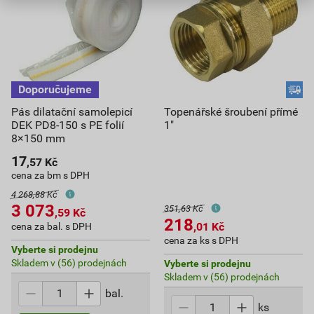
Pás dilatační samolepicí
Topenářské šroubení přímé
DEK PD8-150 s PE folií
1"
8×150 mm
17
,57
Kč
cena za bm s DPH
4 268,88 Kč
3 073
351,63 Kč
,59
Kč
218
,01
Kč
cena za bal. s DPH
cena za ks s DPH
Vyberte si prodejnu
Skladem v (56) prodejnách
Vyberte si prodejnu
Skladem v (56) prodejnách
bal.
ks