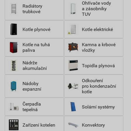
Ohřívače vody
Radiátory
a zásobníky
trubkové
TUV
Kotle plynové
Kotle elektrické
Kotle na tuhá
Kamna a krbové
paliva
vložky
Nádrže
Topidla plynová
akumulační
Odkouření
Nádoby
pro kondenzační
expanzní
kotle
Čerpadla
Solární systémy
tepelná
Zařízení kotelen
Konvektory