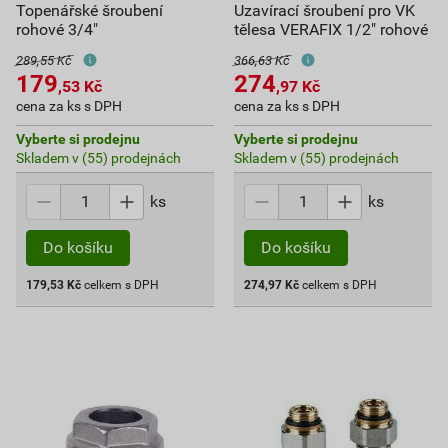
Topenářské šroubení
Uzavírací šroubení pro VK
rohové 3/4"
tělesa VERAFIX 1/2" rohové
289,55 Kč
366,63 Kč
179
274
,53
Kč
,97
Kč
cena za ks s DPH
cena za ks s DPH
Vyberte si prodejnu
Vyberte si prodejnu
Skladem v (55) prodejnách
Skladem v (55) prodejnách
ks
ks
Do košíku
Do košíku
179,53
Kč
celkem s DPH
274,97
Kč
celkem s DPH