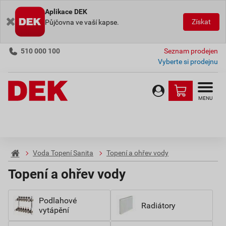
Aplikace DEK
Získat
Půjčovna ve vaší kapse.
510 000 100
Seznam prodejen
Vyberte si prodejnu
MENU
Voda Topení Sanita
Topení a ohřev vody
Topení a ohřev vody
Podlahové
Radiátory
vytápění