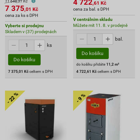
4 722
11 648,31 Kč
,61
Kč
7 375
,01
Kč
cena za bal. s DPH
cena za ks s DPH
V centrálním skladu
Můžete mít 11. 8. v prodejně
Vyberte si prodejnu
Skladem v (37) prodejnách
bal.
ks
Do košíku
Do košíku
do košíku přidáte
11,2
m²
7 375,01
Kč
celkem s DPH
4 722,61
Kč
celkem s DPH