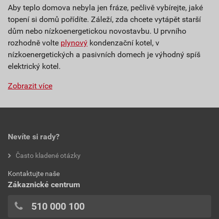
Aby teplo domova nebyla jen fráze, pečlivě vybírejte, jaké
topení si domů pořídíte. Záleží, zda chcete vytápět starší
dům nebo nízkoenergetickou novostavbu. U prvního
rozhodně volte
plynový
kondenzační kotel, v
nízkoenergetických a pasivních domech je výhodný spíš
elektrický kotel.
Zobrazit více
Plynová topidla alias vafky nechte jen na chatě a v bytě je
vyměňte za radiátory nebo
podlahové topení
. Pokud
toužíte po uklidňujícímu pohledu do plamenů, máme pro
vás širokou nabídku krbových kamen i krbových vložek.
Nevíte si rady?
V této kategorii kromě kotlů najdete také
ohřívače a
Často kladené otázky
zásobníky na teplou vodu
.
Kontaktujte naše
Zákaznické centrum
510 000 100