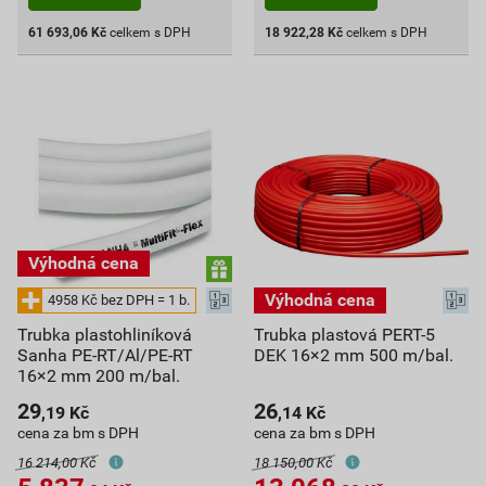
61 693,06
Kč
celkem s DPH
18 922,28
Kč
celkem s DPH
Trubka plastohliníková
Trubka plastová PERT-5
Sanha PE-RT/Al/PE-RT
DEK 16×2 mm 500 m/bal.
16×2 mm 200 m/bal.
29
26
,19
Kč
,14
Kč
cena za bm s DPH
cena za bm s DPH
16 214,00 Kč
18 150,00 Kč