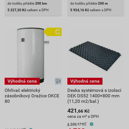
do košíku přidáte
200
bm
do košíku přidáte
200
m
5 227,20
Kč
celkem s DPH
5 924,16
Kč
celkem s DPH
Ohřívač elektrický
Deska systémová s izolací
zásobníkový Dražice OKCE
DEK DS52 1400×800 mm
80
(11,20 m2/bal.)
421
,66
Kč
cena za m² s DPH
6 559,17 Kč