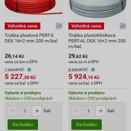
Trubka plastová PERT-5
Trubka plastohliníková
DEK 16×2 mm 200 m/bal.
PERT-AL DEK 16×2 mm 200
m/bal.
26
29
,14
Kč
,62
Kč
cena za bm s DPH
cena za m s DPH
7 260,00 Kč
8 228,00 Kč
5 227
5 924
,20
Kč
,16
Kč
cena za bal. s DPH
cena za bal. s DPH
Vyberte si prodejnu
Vyberte si prodejnu
Skladem v (45) prodejnách
Skladem v (39) prodejnách
bal.
bal.
Do košíku
Do košíku