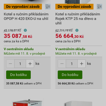
Kotel s ručním přikládáním
Kotel s ručním přikládáním
OPOP H 420 EKO-U na uhlí
Rojek KTP 25 na dřevo a
uhlí
45 178,51 Kč
62 711,19 Kč
35 087
56 664
,58
Kč
,30
Kč
cena za ks s DPH
cena za ks s DPH
V centrálním skladu
V centrálním skladu
Můžete mít 11. 8. v prodejně
Můžete mít 11. 8. v prodejně
ks
ks
Do košíku
Do košíku
35 087,58
Kč
celkem s DPH
56 664,30
Kč
celkem s DPH