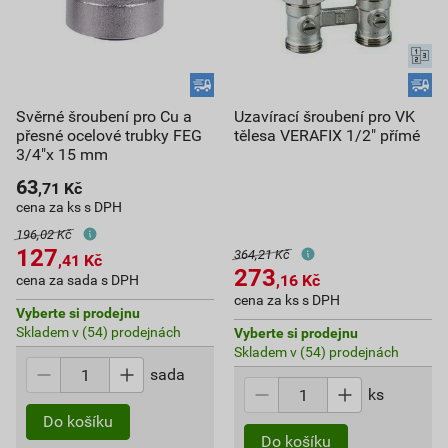
Svěrné šroubení pro Cu a
Uzavírací šroubení pro VK
přesné ocelové trubky FEG
tělesa VERAFIX 1/2" přímé
3/4"x 15 mm
63
,71
Kč
cena za ks s DPH
196,02 Kč
127
364,21 Kč
,41
Kč
273
,16
Kč
cena za sada s DPH
cena za ks s DPH
Vyberte si prodejnu
Skladem v (54) prodejnách
Vyberte si prodejnu
Skladem v (54) prodejnách
sada
ks
Do košíku
Do košíku