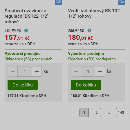
Šroubení uzavírací a
Ventil radiátorový RS 102
regulační DS122 1/2"
1/2" rohový
rohové
181,50 Kč
206,91 Kč
157
180
,91
Kč
,01
Kč
cena za ks s DPH
cena za ks s DPH
Vyberte si prodejnu
Vyberte si prodejnu
Skladem v (53) prodejnách
Skladem v (53) prodejnách
ks
ks
Do košíku
Do košíku
157,91
Kč
celkem s DPH
180,01
Kč
celkem s DPH
1
2
...
140