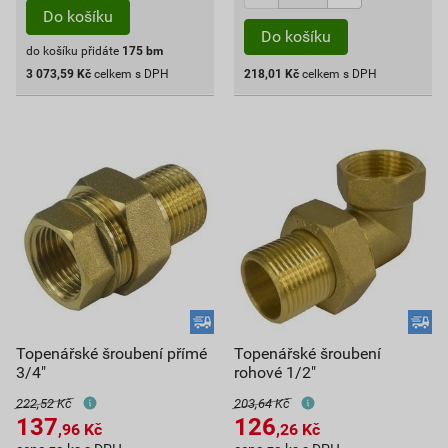
Do košíku
Do košíku
do košíku přidáte
175
bm
3 073,59
Kč
celkem s DPH
218,01
Kč
celkem s DPH
Topenářské šroubení přímé
Topenářské šroubení
3/4"
rohové 1/2"
222,52 Kč
203,64 Kč
137
126
,96
Kč
,26
Kč