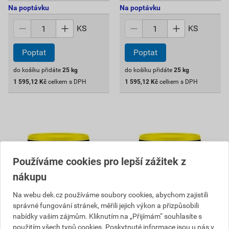
Na poptávku
Na poptávku
KS
KS
Poptat
Poptat
do košíku přidáte
25
kg
do košíku přidáte
25
kg
1 595,12
Kč
celkem s DPH
1 595,12
Kč
celkem s DPH
Používáme cookies pro lepší zážitek z
nákupu
Na webu dek.cz používáme soubory cookies, abychom zajistili
správné fungování stránek, měřili jejich výkon a přizpůsobili
nabídky vašim zájmům. Kliknutím na „Přijímám“ souhlasíte s
Omítka akrylátová
Omítka akrylátová
použitím všech typů cookies. Poskytnuté informace jsou u nás v