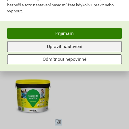
weberpas akrylát rýhovaná
weberpas akrylát rýhovaná
bezpečí a toto nastavení navíc můžete kdykoliv upravit nebo
2 mm BI00 - bílá - bílá 25 kg
3 mm BI00 - bílá - bílá 25 kg
vypnout.
Nedostupné na e-shopu
Nedostupné na e-shopu
Přijímám
Upravit nastavení
Odmítnout nepovinné