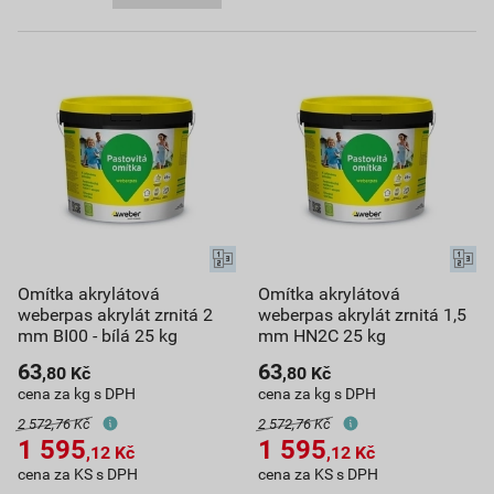
Omítka akrylátová
Omítka akrylátová
weberpas akrylát zrnitá 2
weberpas akrylát zrnitá 1,5
mm BI00 - bílá 25 kg
mm HN2C 25 kg
63
63
,80
Kč
,80
Kč
cena za kg s DPH
cena za kg s DPH
2 572,76 Kč
2 572,76 Kč
1 595
1 595
,12
Kč
,12
Kč
cena za KS s DPH
cena za KS s DPH