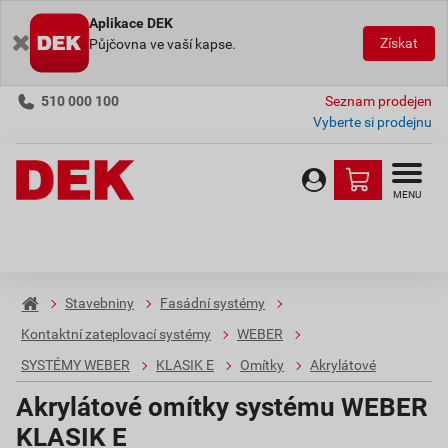
Aplikace DEK
Získat
Půjčovna ve vaší kapse.
510 000 100
Seznam prodejen
Vyberte si prodejnu
MENU
Stavebniny
Fasádní systémy
Kontaktní zateplovací systémy
WEBER
SYSTÉMY WEBER
KLASIK E
Omítky
Akrylátové
Akrylátové omítky systému WEBER
KLASIK E