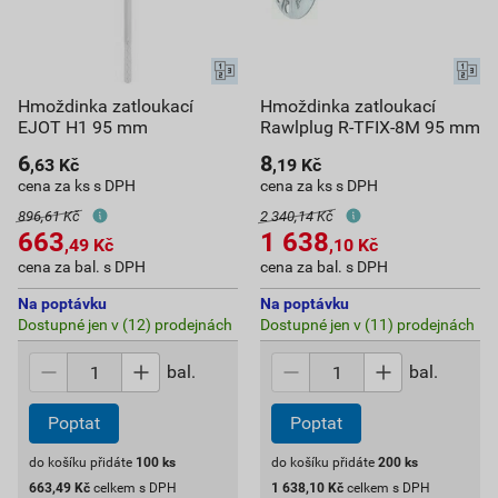
Hmoždinka zatloukací
Hmoždinka zatloukací
EJOT H1 95 mm
Rawlplug R-TFIX-8M 95 mm
6
8
,63
Kč
,19
Kč
cena za ks s DPH
cena za ks s DPH
896,61 Kč
2 340,14 Kč
663
1 638
,49
Kč
,10
Kč
cena za bal. s DPH
cena za bal. s DPH
Na poptávku
Na poptávku
Dostupné jen v (12) prodejnách
Dostupné jen v (11) prodejnách
bal.
bal.
Poptat
Poptat
do košíku přidáte
100
ks
do košíku přidáte
200
ks
663,49
Kč
celkem s DPH
1 638,10
Kč
celkem s DPH