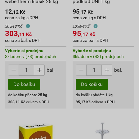
webertherm klasik 25 kg
podklad UNI 1 kg
12
95
,12
Kč
,17
Kč
cena za kg s DPH
cena za kg s DPH
505,18 Kč
135,94 Kč
303
95
,11
Kč
,17
Kč
cena za bal. s DPH
cena za bal. s DPH
Vyberte si prodejnu
Vyberte si prodejnu
Skladem v (78) prodejnách
Skladem v (43) prodejnách
bal.
bal.
Do košíku
Do košíku
do košíku přidáte
25
kg
do košíku přidáte
1
kg
303,11
Kč
celkem s DPH
95,17
Kč
celkem s DPH