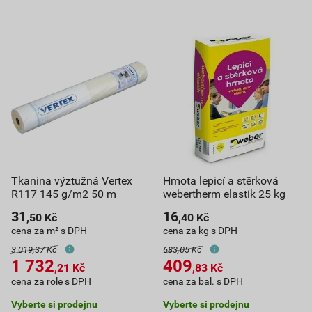
Tkanina výztužná Vertex
Hmota lepicí a stěrková
R117 145 g/m2 50 m
webertherm elastik 25 kg
31
16
,50
Kč
,40
Kč
cena za m² s DPH
cena za kg s DPH
3 019,37 Kč
683,05 Kč
1 732
409
,21
Kč
,83
Kč
cena za role s DPH
cena za bal. s DPH
Vyberte si prodejnu
Vyberte si prodejnu