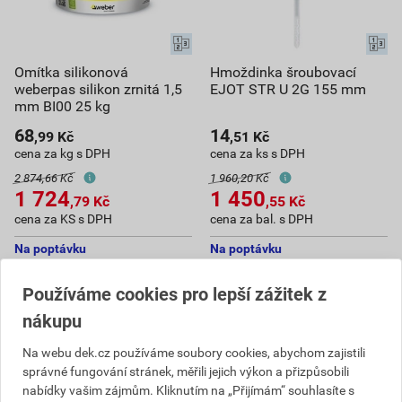
Omítka silikonová
Hmoždinka šroubovací
weberpas silikon zrnitá 1,5
EJOT STR U 2G 155 mm
mm BI00 25 kg
68
14
,99
Kč
,51
Kč
cena za kg s DPH
cena za ks s DPH
2 874,66 Kč
1 960,20 Kč
1 724
1 450
,79
Kč
,55
Kč
cena za KS s DPH
cena za bal. s DPH
Na poptávku
Na poptávku
Dostupné jen v (8) prodejnách
Dostupné jen v (10) prodejnách
Používáme cookies pro lepší zážitek z
KS
bal.
nákupu
Poptat
Poptat
Na webu dek.cz používáme soubory cookies, abychom zajistili
správné fungování stránek, měřili jejich výkon a přizpůsobili
do košíku přidáte
25
kg
do košíku přidáte
100
ks
nabídky vašim zájmům. Kliknutím na „Přijímám“ souhlasíte s
1 724,79
Kč
celkem s DPH
1 450,55
Kč
celkem s DPH