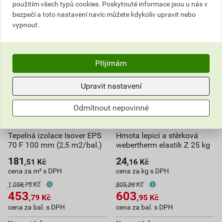
použitím všech typů cookies. Poskytnuté informace jsou u nás v
bezpečí a toto nastavení navíc můžete kdykoliv upravit nebo
vypnout.
Přijímám
Upravit nastavení
Odmítnout nepovinné
Tepelná izolace Isover EPS
Hmota lepicí a stěrková
70 F 100 mm (2,5 m2/bal.)
webertherm elastik Z 25 kg
181
24
,51
Kč
,16
Kč
cena za m² s DPH
cena za kg s DPH
1 058,75 Kč
805,26 Kč
453
603
,79
Kč
,95
Kč
cena za bal. s DPH
cena za bal. s DPH