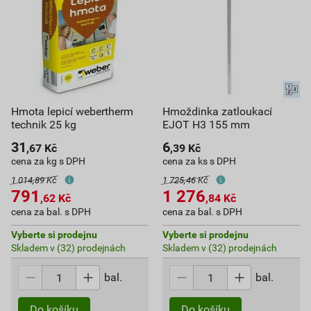
Hmota lepicí webertherm
Hmoždinka zatloukací
technik 25 kg
EJOT H3 155 mm
31
6
,67
Kč
,39
Kč
cena za kg s DPH
cena za ks s DPH
1 014,89 Kč
1 725,46 Kč
791
1 276
,62
Kč
,84
Kč
cena za bal. s DPH
cena za bal. s DPH
Vyberte si prodejnu
Vyberte si prodejnu
Skladem v (32) prodejnách
Skladem v (32) prodejnách
bal.
bal.
Do košíku
Do košíku