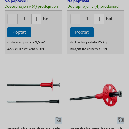
Na poptávku
Na poptávku
Dostupné jen v (4) prodejnách
Dostupné jen v (4) prodejnách
bal.
bal.
Poptat
Poptat
do košíku přidáte
2,5
m²
do košíku přidáte
25
kg
453,79
Kč
celkem s DPH
603,95
Kč
celkem s DPH