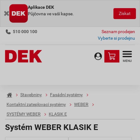
Aplikace DEK
Získat
Půjčovna ve vaší kapse.
510 000 100
Seznam prodejen
Vyberte si prodejnu
MENU
Stavebniny
Fasádní systémy
Kontaktní zateplovací systémy
WEBER
SYSTÉMY WEBER
KLASIK E
Systém WEBER KLASIK E