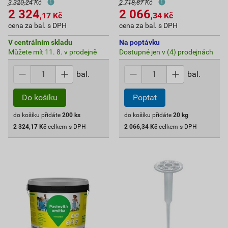
3 320,24 Kč
2 718,87 Kč
2 324
2 066
,17
Kč
,34
Kč
cena za bal. s DPH
cena za bal. s DPH
V centrálním skladu
Na poptávku
Můžete mít 11. 8. v prodejně
Dostupné jen v (4) prodejnách
bal.
bal.
Do košíku
Poptat
do košíku přidáte
200
ks
do košíku přidáte
20
kg
2 324,17
Kč
celkem s DPH
2 066,34
Kč
celkem s DPH