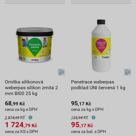
Omítka silikonová
Penetrace weberpas
weberpas silikon zrnitá 2
podklad UNI červená 1 kg
mm BI00 25 kg
68
95
,99
Kč
,17
Kč
cena za kg s DPH
cena za kg s DPH
2 874,66 Kč
135,94 Kč
1 724
95
,79
Kč
,17
Kč
cena za KS s DPH
cena za bal. s DPH