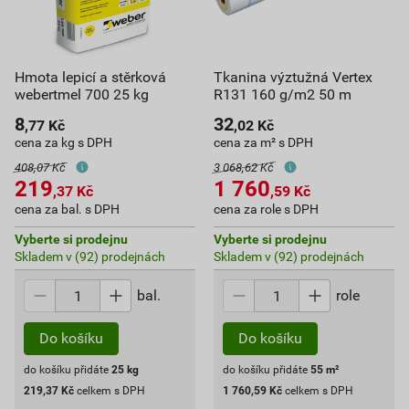
Hmota lepicí a stěrková
Tkanina výztužná Vertex
webertmel 700 25 kg
R131 160 g/m2 50 m
8
32
,77
Kč
,02
Kč
cena za kg s DPH
cena za m² s DPH
408,07 Kč
3 068,62 Kč
219
1 760
,37
Kč
,59
Kč
cena za bal. s DPH
cena za role s DPH
Vyberte si prodejnu
Vyberte si prodejnu
Skladem v (92) prodejnách
Skladem v (92) prodejnách
bal.
role
Do košíku
Do košíku
do košíku přidáte
25
kg
do košíku přidáte
55
m²
219,37
Kč
celkem s DPH
1 760,59
Kč
celkem s DPH