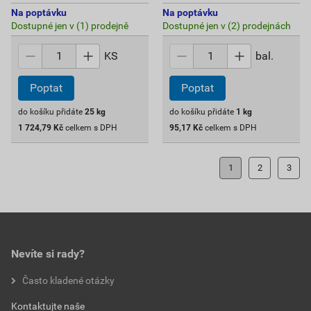
Na poptávku
Na poptávku
Dostupné jen v (1) prodejně
Dostupné jen v (2) prodejnách
KS
bal.
Poptat
Poptat
do košíku přidáte
25
kg
do košíku přidáte
1
kg
1 724,79
Kč
celkem s DPH
95,17
Kč
celkem s DPH
1
2
3
Nevíte si rady?
Často kladené otázky
Kontaktujte naše