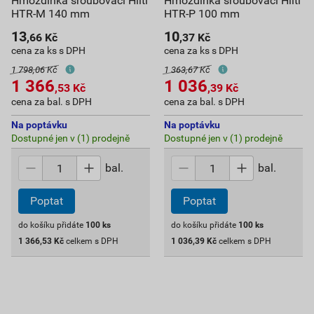
Hmoždinka šroubovací Hilti
Hmoždinka šroubovací Hilti
HTR-M 140 mm
HTR-P 100 mm
13
10
,66
Kč
,37
Kč
cena za ks s DPH
cena za ks s DPH
1 798,06 Kč
1 363,67 Kč
1 366
1 036
,53
Kč
,39
Kč
cena za bal. s DPH
cena za bal. s DPH
Na poptávku
Na poptávku
Dostupné jen v (1) prodejně
Dostupné jen v (1) prodejně
bal.
bal.
Poptat
Poptat
do košíku přidáte
100
ks
do košíku přidáte
100
ks
1 366,53
Kč
celkem s DPH
1 036,39
Kč
celkem s DPH