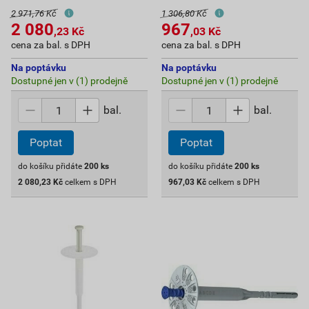
2 971,76 Kč
1 306,80 Kč
2 080
967
,23
Kč
,03
Kč
cena za bal. s DPH
cena za bal. s DPH
Na poptávku
Na poptávku
Dostupné jen v (1) prodejně
Dostupné jen v (1) prodejně
bal.
bal.
Poptat
Poptat
do košíku přidáte
200
ks
do košíku přidáte
200
ks
2 080,23
Kč
celkem s DPH
967,03
Kč
celkem s DPH