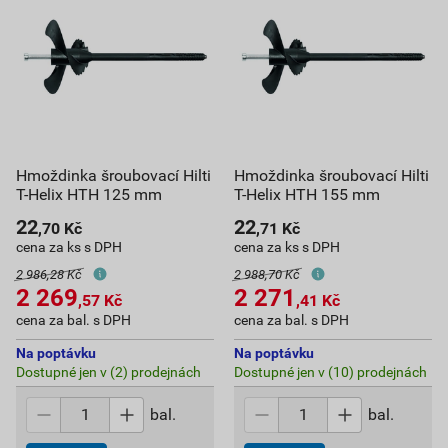
Hmoždinka šroubovací Hilti
Hmoždinka šroubovací Hilti
T-Helix HTH 125 mm
T-Helix HTH 155 mm
22
22
,70
Kč
,71
Kč
cena za ks s DPH
cena za ks s DPH
2 986,28 Kč
2 988,70 Kč
2 269
2 271
,57
Kč
,41
Kč
cena za bal. s DPH
cena za bal. s DPH
Na poptávku
Na poptávku
Dostupné jen v (2) prodejnách
Dostupné jen v (10) prodejnách
bal.
bal.