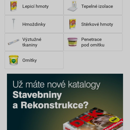
Lepicí hmoty
Tepelné izolace
Hmoždinky
Stěrkové hmoty
Výztužné
Penetrace
tkaniny
pod omítku
Omítky