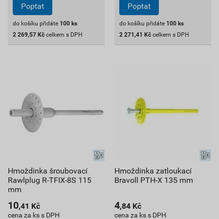
Poptat
Poptat
do košíku přidáte
100
ks
do košíku přidáte
100
ks
2 269,57
Kč
celkem s DPH
2 271,41
Kč
celkem s DPH
Hmoždinka šroubovací
Hmoždinka zatloukací
Rawlplug R-TFIX-8S 115
Bravoll PTH-X 135 mm
mm
10
4
,41
Kč
,84
Kč
cena za ks s DPH
cena za ks s DPH