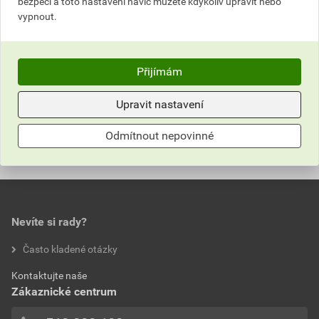
bezpečí a toto nastavení navíc můžete kdykoliv upravit nebo
Skladem v (92) prodejnách
Skladem v (87) prodejnách
vypnout.
role
role
Přijímám
Do košíku
Do košíku
do košíku přidáte
55
m²
do košíku přidáte
55
m²
Upravit nastavení
1 760,59
Kč
celkem s DPH
1 732,21
Kč
celkem s DPH
Odmítnout nepovinné
Nevíte si rady?
Často kladené otázky
Kontaktujte naše
Zákaznické centrum