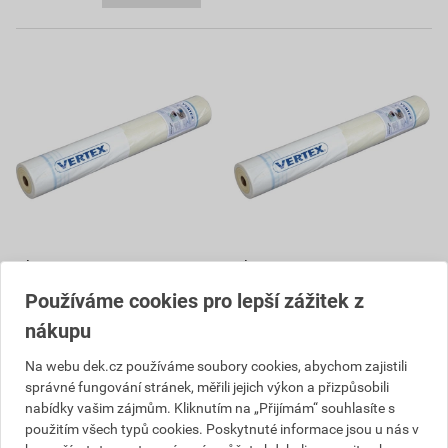
Tkanina výztužná Vertex
Tkanina výztužná Vertex
R131 160 g/m2 50 m
R117 145 g/m2 50 m
Používáme cookies pro lepší zážitek z
32
31
,02
Kč
,50
Kč
nákupu
cena za m² s DPH
cena za m² s DPH
3 068,62 Kč
Na webu dek.cz používáme soubory cookies, abychom zajistili
3 019,37 Kč
1 760
1 732
správné fungování stránek, měřili jejich výkon a přizpůsobili
,59
Kč
,21
Kč
nabídky vašim zájmům. Kliknutím na „Přijímám“ souhlasíte s
cena za role s DPH
cena za role s DPH
použitím všech typů cookies. Poskytnuté informace jsou u nás v
Vyberte si prodejnu
Vyberte si prodejnu