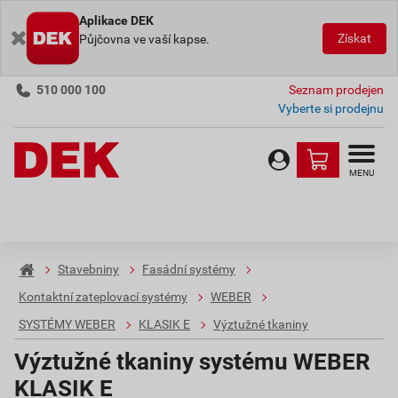
Aplikace DEK
Získat
Půjčovna ve vaší kapse.
510 000 100
Seznam prodejen
Vyberte si prodejnu
MENU
Stavebniny
Fasádní systémy
Kontaktní zateplovací systémy
WEBER
SYSTÉMY WEBER
KLASIK E
Výztužné tkaniny
Výztužné tkaniny systému WEBER
KLASIK E