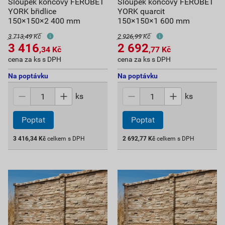
Sloupek koncový FEROBET
Sloupek koncový FEROBET
YORK břidlice
YORK quarcit
150×150×2 400 mm
150×150×1 600 mm
3 713,49 Kč
2 926,99 Kč
3 416
2 692
,34
Kč
,77
Kč
cena za ks s DPH
cena za ks s DPH
Na poptávku
Na poptávku
ks
ks
Poptat
Poptat
3 416,34
Kč
celkem s DPH
2 692,77
Kč
celkem s DPH