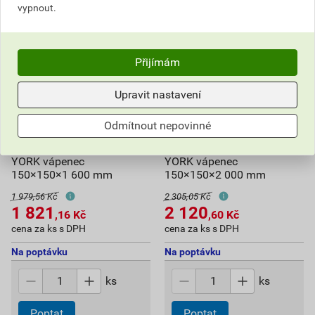
vypnout.
Přijímám
Upravit nastavení
Odmítnout nepovinné
Sloupek koncový FEROBET
Sloupek koncový FEROBET
YORK vápenec
YORK vápenec
150×150×1 600 mm
150×150×2 000 mm
1 979,56 Kč
2 305,05 Kč
1 821
2 120
,16
Kč
,60
Kč
cena za ks s DPH
cena za ks s DPH
Na poptávku
Na poptávku
ks
ks
Poptat
Poptat