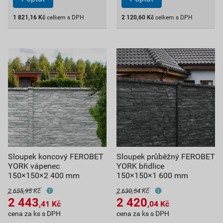
1 821,16
Kč
celkem s DPH
2 120,60
Kč
celkem s DPH
Sloupek koncový FEROBET
Sloupek průběžný FEROBET
YORK vápenec
YORK břidlice
150×150×2 400 mm
150×150×1 600 mm
2 655,95 Kč
2 630,54 Kč
2 443
2 420
,41
Kč
,04
Kč
cena za ks s DPH
cena za ks s DPH