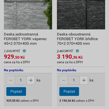
Deska jednostranná
Deska oboustranná
FEROBET YORK vápenec
FEROBET YORK břidlice
45×2 070×400 mm
70×2 070×400 mm
1 010,35 Kč
3 467,86 Kč
929
3 190
,50
Kč
,36
Kč
cena za ks s DPH
cena za ks s DPH
Na poptávku
Na poptávku
ks
ks
Poptat
Poptat
929,50
Kč
celkem s DPH
3 190,36
Kč
celkem s DPH