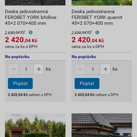
Deska jednostranná
Deska jednostranná
FEROBET YORK břidlice
FEROBET YORK quarcit
45×2 070×400 mm
45×2 070×400 mm
2 630,54 Kč
2 630,54 Kč
2 420
2 420
,04
Kč
,04
Kč
cena za ks s DPH
cena za ks s DPH
Na poptávku
Na poptávku
ks
ks
Poptat
Poptat
2 420,04
Kč
celkem s DPH
2 420,04
Kč
celkem s DPH