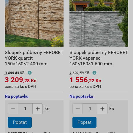
Sloupek průběžný FEROBET
Sloupek průběžný FEROBET
YORK quarcit
YORK vápenec
150×150×2 400 mm
150×150×1 600 mm
3 488,43 Kč
1 691,58 Kč
3 209
1 556
,28
Kč
,22
Kč
cena za ks s DPH
cena za ks s DPH
Na poptávku
Na poptávku
ks
ks
Poptat
Poptat