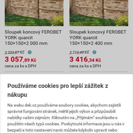
Sloupek koncový FEROBET
Sloupek koncový FEROBET
YORK quarcit
YORK quarcit
150×150×2 000 mm
150×150×2 400 mm
3 323,87 Kč
3 713,49 Kč
3 057
3 416
,89
Kč
,34
Kč
cena za ks s DPH
cena za ks s DPH
Na poptávku
Na poptávku
Používáme cookies pro lepší zážitek z
ks
ks
nákupu
Poptat
Poptat
Na webu dek.cz používáme soubory cookies, abychom zajistili
správné fungování stránek, měřili jejich výkon a přizpůsobili
3 057,89
Kč
celkem s DPH
3 416,34
Kč
celkem s DPH
nabídky vašim zájmům. Kliknutím na „Přijímám“ souhlasíte s
použitím všech typů cookies. Poskytnuté informace jsou u nás v
bezpečí a toto nastavení navíc můžete kdykoliv upravit nebo