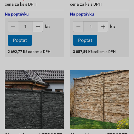
cena za ks s DPH
cena za ks s DPH
Na poptávku
Na poptávku
ks
ks
Poptat
Poptat
2 692,77
Kč
celkem s DPH
3 057,89
Kč
celkem s DPH