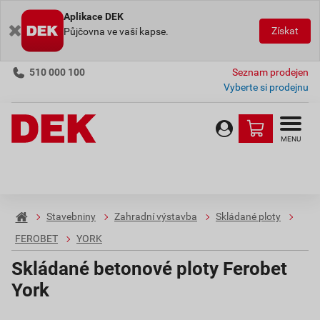
Aplikace DEK
Získat
Půjčovna ve vaší kapse.
510 000 100
Seznam prodejen
Vyberte si prodejnu
MENU
Stavebniny
Zahradní výstavba
Skládané ploty
FEROBET
YORK
Skládané betonové ploty Ferobet
York