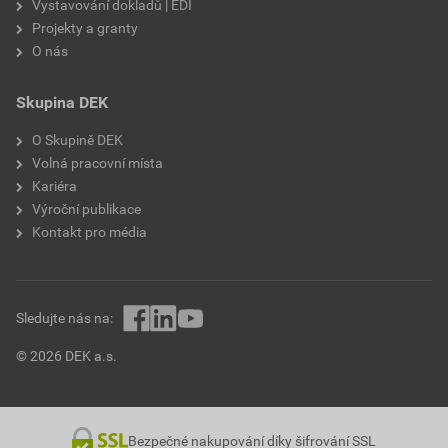
Vystavování dokladů | EDI
Projekty a granty
O nás
Skupina DEK
O Skupině DEK
Volná pracovní místa
Kariéra
Výroční publikace
Kontakt pro média
Sledujte nás na:
© 2026 DEK a.s.
Bezpečné nakupování díky šifrování SSL