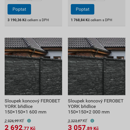
Poptat
Poptat
3 190,36
Kč
celkem s DPH
1 768,84
Kč
celkem s DPH
Sloupek koncový FEROBET
Sloupek koncový FEROBET
YORK břidlice
YORK břidlice
150×150×1 600 mm
150×150×2 000 mm
2 926,99 Kč
3 323,87 Kč
2 692
3 057
,77
Kč
,89
Kč