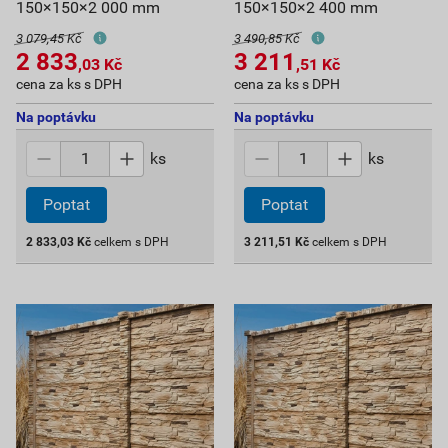
150×150×2 000 mm
150×150×2 400 mm
3 079,45 Kč
3 490,85 Kč
2 833
3 211
,03
Kč
,51
Kč
cena za ks s DPH
cena za ks s DPH
Na poptávku
Na poptávku
ks
ks
Poptat
Poptat
2 833,03
Kč
celkem s DPH
3 211,51
Kč
celkem s DPH