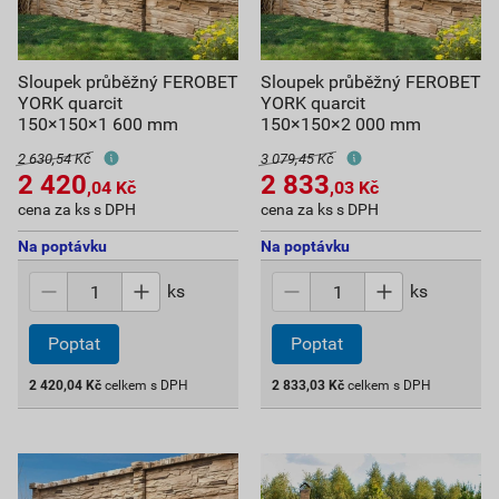
Sloupek průběžný FEROBET
Sloupek průběžný FEROBET
YORK quarcit
YORK quarcit
150×150×1 600 mm
150×150×2 000 mm
2 630,54 Kč
3 079,45 Kč
2 420
2 833
,04
Kč
,03
Kč
cena za ks s DPH
cena za ks s DPH
Na poptávku
Na poptávku
ks
ks
Poptat
Poptat
2 420,04
Kč
celkem s DPH
2 833,03
Kč
celkem s DPH