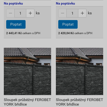
Na poptávku
Na poptávku
ks
ks
Poptat
Poptat
2 443,41
Kč
celkem s DPH
2 420,04
Kč
celkem s DPH
Sloupek průběžný FEROBET
Sloupek průběžný FEROBET
YORK břidlice
YORK břidlice