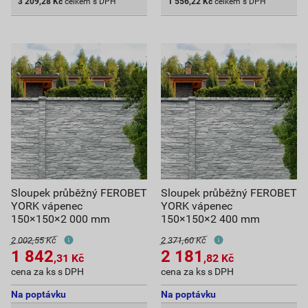
3 209,28
Kč
celkem s DPH
1 556,22
Kč
celkem s DPH
Sloupek průběžný FEROBET
Sloupek průběžný FEROBET
YORK vápenec
YORK vápenec
150×150×2 000 mm
150×150×2 400 mm
2 002,55 Kč
2 371,60 Kč
1 842
2 181
,31
Kč
,82
Kč
cena za ks s DPH
cena za ks s DPH
Na poptávku
Na poptávku