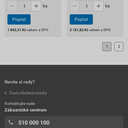
ks
ks
Poptat
Poptat
1 842,31
Kč
celkem s DPH
2 181,82
Kč
celkem s DPH
1
2
Nevíte si rady?
Často kladené otázky
Kontaktujte naše
Zákaznické centrum
510 000 100