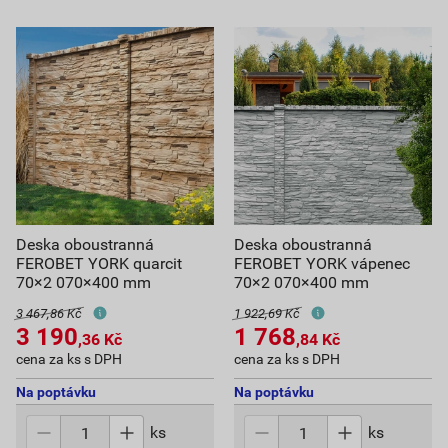
Deska oboustranná
Deska oboustranná
FEROBET YORK quarcit
FEROBET YORK vápenec
70×2 070×400 mm
70×2 070×400 mm
3 467,86 Kč
1 922,69 Kč
3 190
1 768
,36
Kč
,84
Kč
cena za ks s DPH
cena za ks s DPH
Na poptávku
Na poptávku
ks
ks