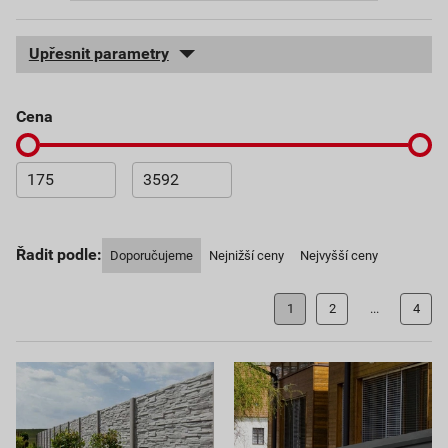
Upřesnit parametry
cena
Řadit podle:
Doporučujeme
Nejnižší ceny
Nejvyšší ceny
1
2
...
4