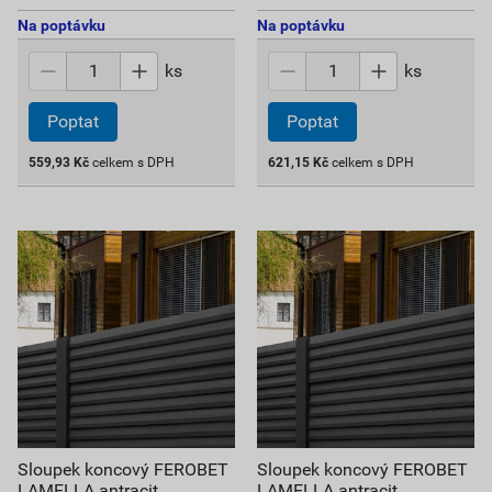
Na poptávku
Na poptávku
ks
ks
Poptat
Poptat
559,93
Kč
celkem s DPH
621,15
Kč
celkem s DPH
Sloupek koncový FEROBET
Sloupek koncový FEROBET
LAMELLA antracit
LAMELLA antracit