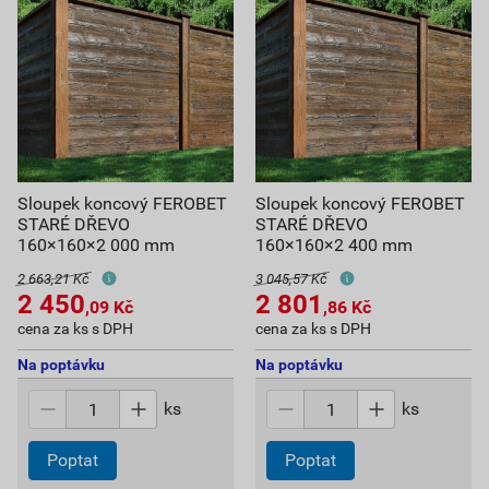
Sloupek koncový FEROBET
Sloupek koncový FEROBET
STARÉ DŘEVO
STARÉ DŘEVO
160×160×2 000 mm
160×160×2 400 mm
2 663,21 Kč
3 045,57 Kč
2 450
2 801
,09
Kč
,86
Kč
cena za ks s DPH
cena za ks s DPH
Na poptávku
Na poptávku
ks
ks
Poptat
Poptat