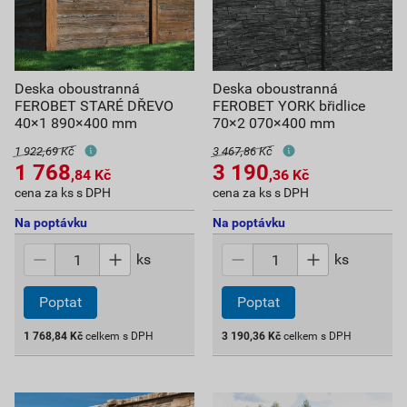
Deska oboustranná
Deska oboustranná
FEROBET STARÉ DŘEVO
FEROBET YORK břidlice
40×1 890×400 mm
70×2 070×400 mm
1 922,69 Kč
3 467,86 Kč
1 768
3 190
,84
Kč
,36
Kč
cena za ks s DPH
cena za ks s DPH
Na poptávku
Na poptávku
ks
ks
Poptat
Poptat
1 768,84
Kč
celkem s DPH
3 190,36
Kč
celkem s DPH