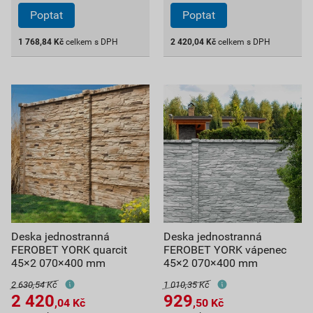
Poptat
Poptat
1 768,84
Kč
celkem s DPH
2 420,04
Kč
celkem s DPH
Deska jednostranná
Deska jednostranná
FEROBET YORK quarcit
FEROBET YORK vápenec
45×2 070×400 mm
45×2 070×400 mm
2 630,54 Kč
1 010,35 Kč
2 420
929
,04
Kč
,50
Kč