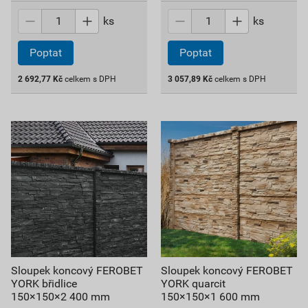
ks
ks
Poptat
Poptat
2 692,77
Kč
celkem s DPH
3 057,89
Kč
celkem s DPH
Sloupek koncový FEROBET
Sloupek koncový FEROBET
YORK břidlice
YORK quarcit
150×150×2 400 mm
150×150×1 600 mm