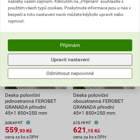
nabídky vašim zájmům. Kliknutím na „Přijímám“ souhlasíte s
použitím všech typů cookies. Poskytnuté informace jsou u nás v
3 190,36
Kč
celkem s DPH
1 768,84
Kč
celkem s DPH
bezpečí a toto nastavení navíc můžete kdykoliv upravit nebo
vypnout.
Přijímám
Upravit nastavení
Odmítnout nepovinné
Deska poloviční
Deska poloviční
jednostranná FEROBET
oboustranná FEROBET
GRANADA přírodní
GRANADA přírodní
45×1 850×250 mm
45×1 850×250 mm
608,63 Kč
675,18 Kč
559
621
,93
Kč
,15
Kč
cena za ks s DPH
cena za ks s DPH