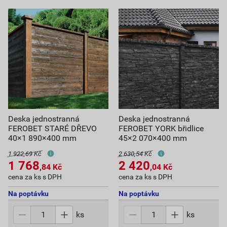
Deska jednostranná
Deska jednostranná
FEROBET STARÉ DŘEVO
FEROBET YORK břidlice
40×1 890×400 mm
45×2 070×400 mm
1 922,69 Kč
2 630,54 Kč
1 768
2 420
,84
Kč
,04
Kč
cena za ks s DPH
cena za ks s DPH
Na poptávku
Na poptávku
ks
ks