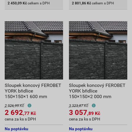
2 450,09
Kč
celkem s DPH
2 801,86
Kč
celkem s DPH
Sloupek koncový FEROBET
Sloupek koncový FEROBET
YORK břidlice
YORK břidlice
150×150×1 600 mm
150×150×2 000 mm
2 926,99 Kč
3 323,87 Kč
2 692
3 057
,77
Kč
,89
Kč
cena za ks s DPH
cena za ks s DPH
Na poptávku
Na poptávku