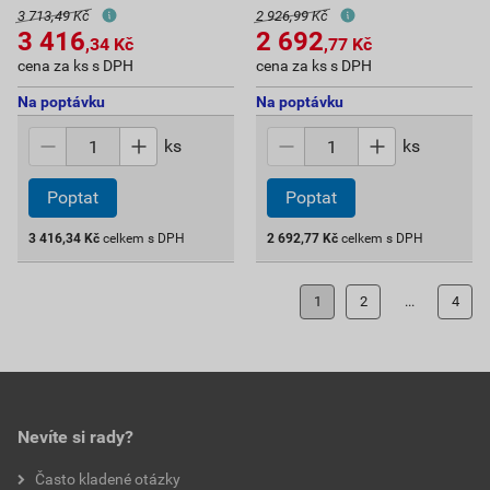
3 713,49 Kč
2 926,99 Kč
3 416
2 692
,34
Kč
,77
Kč
cena za ks s DPH
cena za ks s DPH
Na poptávku
Na poptávku
ks
ks
Poptat
Poptat
3 416,34
Kč
celkem s DPH
2 692,77
Kč
celkem s DPH
1
2
...
4
Nevíte si rady?
Často kladené otázky