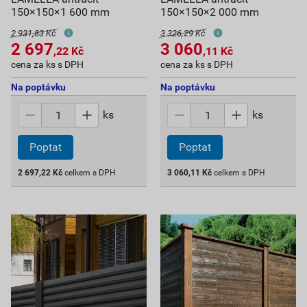
150×150×1 600 mm
150×150×2 000 mm
2 931,83 Kč
3 326,29 Kč
2 697
3 060
,22
Kč
,11
Kč
cena za ks s DPH
cena za ks s DPH
Na poptávku
Na poptávku
ks
ks
Poptat
Poptat
2 697,22
Kč
celkem s DPH
3 060,11
Kč
celkem s DPH