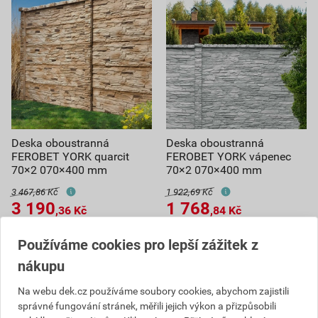
Deska oboustranná
Deska oboustranná
FEROBET YORK quarcit
FEROBET YORK vápenec
70×2 070×400 mm
70×2 070×400 mm
3 467,86 Kč
1 922,69 Kč
3 190
1 768
,36
Kč
,84
Kč
cena za ks s DPH
cena za ks s DPH
Používáme cookies pro lepší zážitek z
Na poptávku
Na poptávku
nákupu
ks
ks
Na webu dek.cz používáme soubory cookies, abychom zajistili
správné fungování stránek, měřili jejich výkon a přizpůsobili
Poptat
Poptat