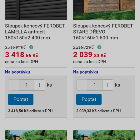
Sloupek koncový FEROBET
Sloupek koncový FEROBET
LAMELLA antracit
STARÉ DŘEVO
150×150×2 400 mm
160×160×1 600 mm
3 715,91 Kč
2 216,72 Kč
3 418
2 039
,56
Kč
,33
Kč
cena za ks s DPH
cena za ks s DPH
Na poptávku
Na poptávku
ks
ks
Poptat
Poptat
3 418,56
Kč
celkem s DPH
2 039,33
Kč
celkem s DPH