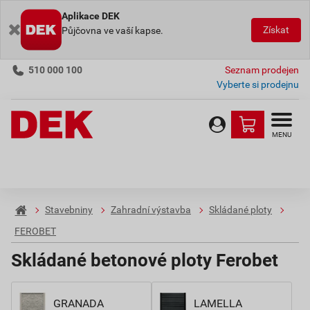
Aplikace DEK
Získat
Půjčovna ve vaší kapse.
510 000 100
Seznam prodejen
Vyberte si prodejnu
MENU
Stavebniny
Zahradní výstavba
Skládané ploty
FEROBET
Skládané betonové ploty Ferobet
GRANADA
LAMELLA