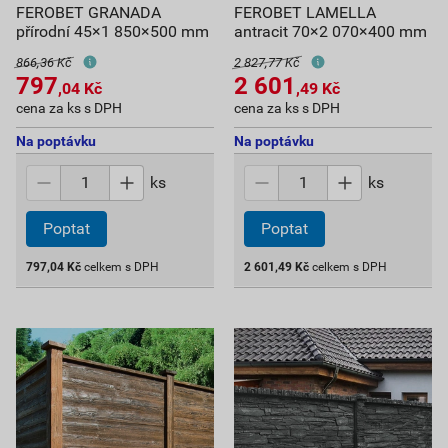
FEROBET GRANADA
FEROBET LAMELLA
přírodní 45×1 850×500 mm
antracit 70×2 070×400 mm
866,36 Kč
2 827,77 Kč
797
2 601
,04
Kč
,49
Kč
cena za ks s DPH
cena za ks s DPH
Na poptávku
Na poptávku
ks
ks
Poptat
Poptat
797,04
Kč
celkem s DPH
2 601,49
Kč
celkem s DPH