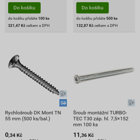
Do košíku
Do košíku
do košíku přidáte
100
ks
do košíku přidáte
500
ks
321,47
Kč
celkem s DPH
132,87
Kč
celkem s DPH
Rychlošroub DK Mont TN
Šroub montážní TURBO-
55 mm (500 ks/bal.)
TEC T30 záp. hl. 7,5×152
mm 100 ks
0
11
,34
Kč
,36
Kč