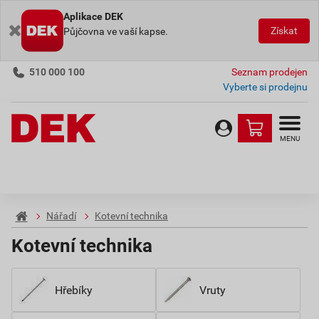
Aplikace DEK
Získat
Půjčovna ve vaší kapse.
510 000 100
Seznam prodejen
Vyberte si prodejnu
MENU
Nářadí
Kotevní technika
Kotevní technika
Hřebíky
Vruty