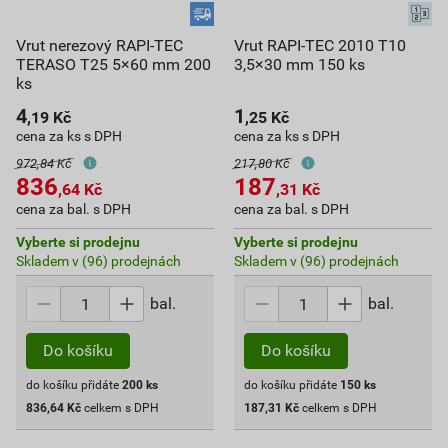
Vrut nerezový RAPI-TEC
Vrut RAPI-TEC 2010 T10
TERASO T25 5×60 mm 200
3,5×30 mm 150 ks
ks
4
1
,19
Kč
,25
Kč
cena za ks s DPH
cena za ks s DPH
972,84 Kč
217,80 Kč
836
187
,64
Kč
,31
Kč
cena za bal. s DPH
cena za bal. s DPH
Vyberte si prodejnu
Vyberte si prodejnu
Skladem v (96) prodejnách
Skladem v (96) prodejnách
bal.
bal.
Do košíku
Do košíku
do košíku přidáte
200
ks
do košíku přidáte
150
ks
836,64
Kč
celkem s DPH
187,31
Kč
celkem s DPH