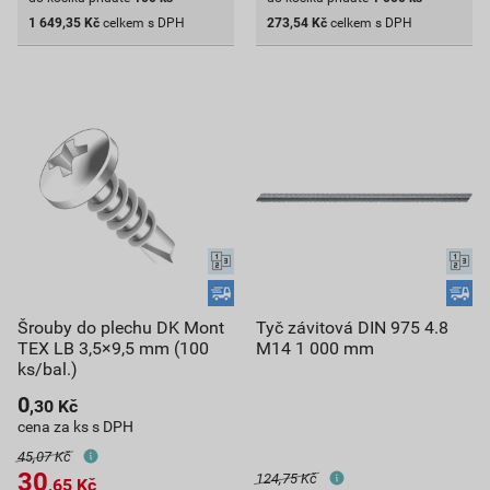
1 649,35
Kč
celkem s DPH
273,54
Kč
celkem s DPH
Šrouby do plechu DK Mont
Tyč závitová DIN 975 4.8
TEX LB 3,5×9,5 mm (100
M14 1 000 mm
ks/bal.)
0
,30
Kč
cena za ks s DPH
45,07 Kč
30
124,75 Kč
,65
Kč