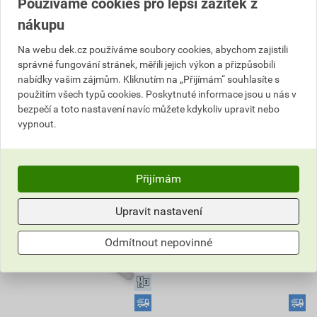
Používáme cookies pro lepší zážitek z
Vyberte si prodejnu
Vyberte si prodejnu
nákupu
Skladem v (96) prodejnách
Skladem v (96) prodejnách
Na webu dek.cz používáme soubory cookies, abychom zajistili
bal.
bal.
správné fungování stránek, měřili jejich výkon a přizpůsobili
nabídky vašim zájmům. Kliknutím na „Přijímám“ souhlasíte s
Do košíku
Do košíku
použitím všech typů cookies. Poskytnuté informace jsou u nás v
bezpečí a toto nastavení navíc můžete kdykoliv upravit nebo
do košíku přidáte
250
ks
do košíku přidáte
50
ks
vypnout.
567,13
Kč
celkem s DPH
1 484,33
Kč
celkem s DPH
Přijímám
Upravit nastavení
Odmítnout nepovinné