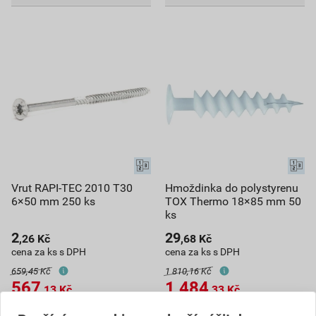
Vrut RAPI-TEC 2010 T30
Hmoždinka do polystyrenu
6×50 mm 250 ks
TOX Thermo 18×85 mm 50
ks
2
29
,26
Kč
,68
Kč
cena za ks s DPH
cena za ks s DPH
659,45 Kč
1 810,16 Kč
567
1 484
,13
Kč
,33
Kč
cena za bal. s DPH
cena za bal. s DPH