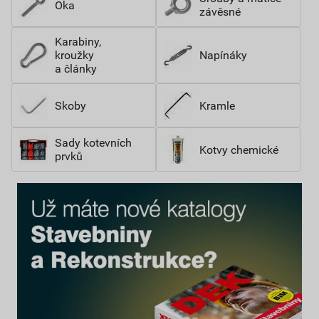
Oka
závěsné
Karabiny,
kroužky
Napínáky
a články
Skoby
Kramle
Sady kotevních
Kotvy chemické
prvků