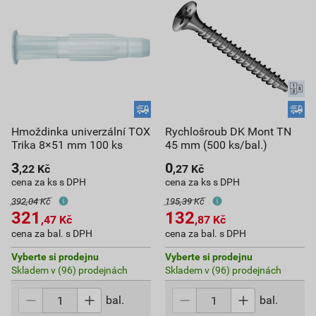
Hmoždinka univerzální TOX
Rychlošroub DK Mont TN
Trika 8×51 mm 100 ks
45 mm (500 ks/bal.)
3
0
,22
Kč
,27
Kč
cena za ks s DPH
cena za ks s DPH
392,04 Kč
195,39 Kč
321
132
,47
Kč
,87
Kč
cena za bal. s DPH
cena za bal. s DPH
Vyberte si prodejnu
Vyberte si prodejnu
Skladem v (96) prodejnách
Skladem v (96) prodejnách
bal.
bal.