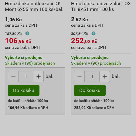
Hmoždinka natloukací DK
Hmoždinka univerzální TOX
Mont 6×55 mm 100 ks/bal.
Tri 8×51 mm 100 ks
1
2
,06
Kč
,52
Kč
cena za ks s DPH
cena za ks s DPH
157,30 Kč
307,34 Kč
106
252
,96
Kč
,02
Kč
cena za bal. s DPH
cena za bal. s DPH
Vyberte si prodejnu
Vyberte si prodejnu
Skladem v (96) prodejnách
Skladem v (96) prodejnách
bal.
bal.
Do košíku
Do košíku
do košíku přidáte
100
ks
do košíku přidáte
100
ks
106,96
Kč
celkem s DPH
252,02
Kč
celkem s DPH