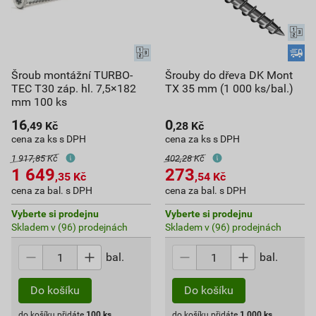
Šroub montážní TURBO-
Šrouby do dřeva DK Mont
TEC T30 záp. hl. 7,5×182
TX 35 mm (1 000 ks/bal.)
mm 100 ks
16
0
,49
Kč
,28
Kč
cena za ks s DPH
cena za ks s DPH
1 917,85 Kč
402,28 Kč
1 649
273
,35
Kč
,54
Kč
cena za bal. s DPH
cena za bal. s DPH
Vyberte si prodejnu
Vyberte si prodejnu
Skladem v (96) prodejnách
Skladem v (96) prodejnách
bal.
bal.
Do košíku
Do košíku
do košíku přidáte
100
ks
do košíku přidáte
1 000
ks