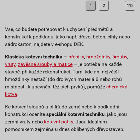
1
2
...
112
Vše, co budete potřebovat k uchycení předmětů a
konstrukcí k podkladu, jako např. dřevo, beton, cihly nebo
sádrokarton, najdete v e-shopu DEK.
Klasická kotevní technika
–
hřebíky
,
hmoždinky
,
šrouby
,
vruty
,
závěsné šrouby a matice
– je potřeba na každé
stavbě, při každé rekonstrukci. Tam, kde ani největší
hmoždinky nestačí (do drolivých materiálů nebo rohů
místností, k upevnění těžkých prvků), pomůže
chemická
kotva
.
Ke kotvení sloupů a pilířů do země nebo k podkladní
konstrukci oceníte
speciální kotevní techniku
, jako jsou
zemní vruty nebo
kotevní patky
. Jsou ideálním
pomocníkem zejména u dnes oblíbených dřevostaveb.