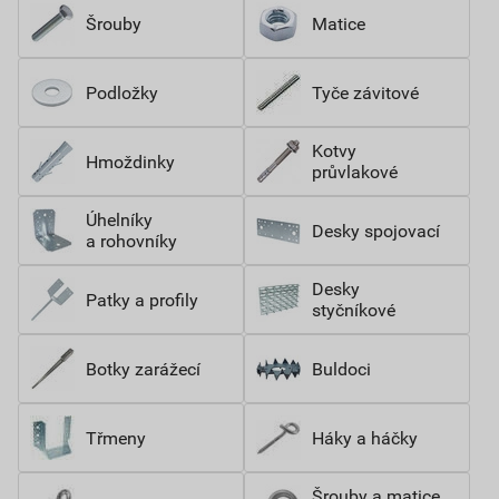
Šrouby
Matice
Podložky
Tyče závitové
Kotvy
Hmoždinky
průvlakové
Úhelníky
Desky spojovací
a rohovníky
Desky
Patky a profily
styčníkové
Botky zarážecí
Buldoci
Třmeny
Háky a háčky
Šrouby a matice