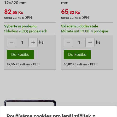
12×320 mm
mm
82
65
,55
Kč
,82
Kč
cena za ks s DPH
cena za ks s DPH
Vyberte si prodejnu
Skladem u dodavatele
Skladem v (83) prodejnách
Můžete mít 13.08. v prodejně
ks
ks
Do košíku
Do košíku
82,55
Kč
celkem s DPH
65,82
Kč
celkem s DPH
Používáme cookies pro lepší zážitek z