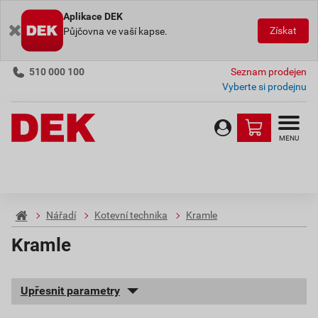
Aplikace DEK
Získat
Půjčovna ve vaší kapse.
510 000 100
Seznam prodejen
Vyberte si prodejnu
MENU
Nářadí
Kotevní technika
Kramle
Kramle
Upřesnit parametry