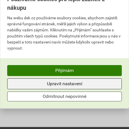
nákupu
Na webu dek.cz používáme soubory cookies, abychom zajistili
Kramle tesařská 12×300
správné fungování stránek, měřili jejich výkon a přizpůsobili
mm
nabídky vašim zájmům. Kliknutím na „Přijímám“ souhlasíte s
použitím všech typů cookies. Poskytnuté informace jsou u nás v
77,78 Kč
70
bezpečí a toto nastavení navíc můžete kdykoliv upravit nebo
,00
Kč
vypnout.
cena za ks s DPH
Vyberte si prodejnu
Dostupné jen v (1) prodejně
Přijímám
ks
Upravit nastavení
Do košíku
Odmítnout nepovinné
70,00
Kč
celkem s DPH