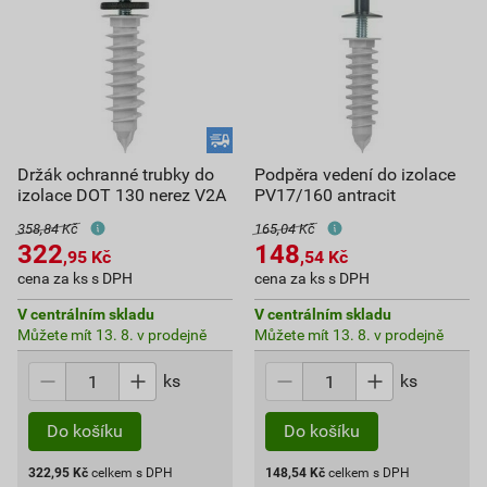
Držák ochranné trubky do
Podpěra vedení do izolace
izolace DOT 130 nerez V2A
PV17/160 antracit
358,84 Kč
165,04 Kč
322
148
,95
Kč
,54
Kč
cena za ks s DPH
cena za ks s DPH
V centrálním skladu
V centrálním skladu
Můžete mít 13. 8. v prodejně
Můžete mít 13. 8. v prodejně
ks
ks
Do košíku
Do košíku
322,95
Kč
celkem s DPH
148,54
Kč
celkem s DPH