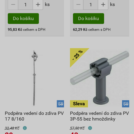
ks
ks
Do košíku
Do košíku
95,83
Kč
celkem s DPH
62,29
Kč
celkem s DPH
Podpěra vedení do zdiva PV
Podpěra vedení do zdiva PV
17 8/160
3P-55 bez hmoždinky
32,48 Kč
57,50 Kč