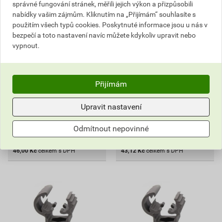
správné fungování stránek, měřili jejich výkon a přizpůsobili
Podpěra vedení do zdiva PV
Podpěra vedení do zdiva PV
nabídky vašim zájmům. Kliknutím na „Přijímám“ souhlasíte s
17 8/340
18 10/300
použitím všech typů cookies. Poskytnuté informace jsou u nás v
bezpečí a toto nastavení navíc můžete kdykoliv upravit nebo
51,11 Kč
47,92 Kč
vypnout.
46
43
,00
Kč
,12
Kč
cena za ks s DPH
cena za ks s DPH
V centrálním skladu
V centrálním skladu
Přijímám
Můžete mít 13. 8. v prodejně
Můžete mít 13. 8. v prodejně
Upravit nastavení
ks
ks
Odmítnout nepovinné
Do košíku
Do košíku
46,00
Kč
celkem s DPH
43,12
Kč
celkem s DPH