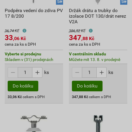
Podpěra vedení do zdiva PV
Držák drátu a trubky do
17 8/200
izolace DOT 130/drát nerez
V2A
36,74 Kč
386,52 Kč
33
347
,06
Kč
,88
Kč
cena za ks s DPH
cena za ks s DPH
Vyberte si prodejnu
V centrálním skladu
Skladem v (31) prodejnách
Můžete mít 13. 8. v prodejně
ks
ks
Do košíku
Do košíku
33,06
Kč
celkem s DPH
347,88
Kč
celkem s DPH