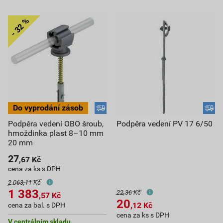
Podpěra vedení OBO šroub,
Podpěra vedení PV 17 6/50
hmoždinka plast 8–10 mm
20 mm
27
,67
Kč
cena za ks s DPH
2 063,11 Kč
1 383
22,36 Kč
,57
Kč
20
,12
Kč
cena za bal. s DPH
cena za ks s DPH
V centrálním skladu