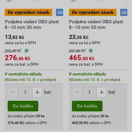
Podpěra vedení OBO plast
Podpěra vedení OBO plast
8–10 mm 30 mm
8–10 mm 55 mm
13
23
,82
Kč
,26
Kč
cena za ks s DPH
cena za ks s DPH
355,45 Kč
597,86 Kč
276
465
,46
Kč
,00
Kč
cena za bal. s DPH
cena za bal. s DPH
V centrálním skladu
V centrálním skladu
Můžete mít 13. 8. v prodejně
Můžete mít 13. 8. v prodejně
bal.
bal.
Do košíku
Do košíku
do košíku přidáte
20
ks
do košíku přidáte
20
ks
276,46
Kč
celkem s DPH
465,00
Kč
celkem s DPH