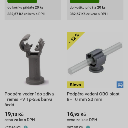
do košíku přidáte
20
ks
do košíku přidáte
20
ks
382,67
Kč
celkem s DPH
382,67
Kč
celkem s DPH
Podpěra vedení do zdiva
Podpěra vedení OBO plast
Tremis PV 1p-55s barva
8–10 mm 20 mm
šedá
19
16
,13
Kč
,93
Kč
cena za ks s DPH
cena za ks s DPH
425,19 Kč
387,25 Kč