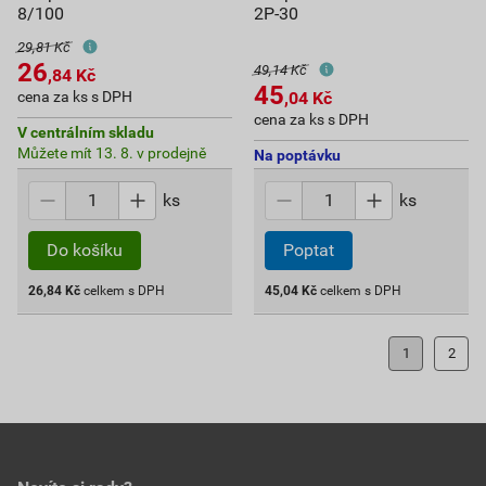
8/100
2P-30
29,81 Kč
26
49,14 Kč
,84
Kč
45
cena za ks s DPH
,04
Kč
cena za ks s DPH
V centrálním skladu
Můžete mít 13. 8. v prodejně
Na poptávku
ks
ks
Do košíku
Poptat
26,84
Kč
celkem s DPH
45,04
Kč
celkem s DPH
1
2