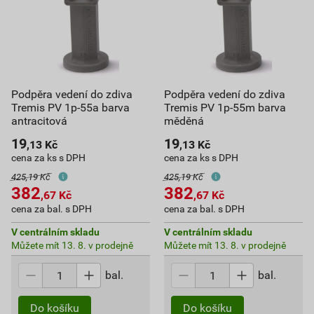
Podpěra vedení do zdiva
Podpěra vedení do zdiva
Tremis PV 1p-55a barva
Tremis PV 1p-55m barva
antracitová
měděná
19
19
,13
Kč
,13
Kč
cena za ks s DPH
cena za ks s DPH
425,19 Kč
425,19 Kč
382
382
,67
Kč
,67
Kč
cena za bal. s DPH
cena za bal. s DPH
V centrálním skladu
V centrálním skladu
Můžete mít 13. 8. v prodejně
Můžete mít 13. 8. v prodejně
bal.
bal.
Do košíku
Do košíku