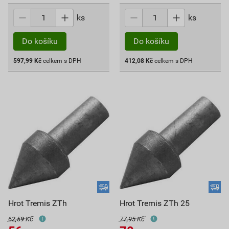
ks
ks
Do košíku
Do košíku
597,99
Kč
celkem s DPH
412,08
Kč
celkem s DPH
Hrot Tremis ZTh
Hrot Tremis ZTh 25
62,59 Kč
77,95 Kč