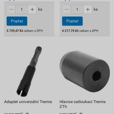
ks
ks
Poptat
Poptat
5 739,47
Kč
celkem s DPH
6 217,75
Kč
celkem s DPH
Adaptér univerzální Tremis
Hlavice zatloukací Tremis
ZTh