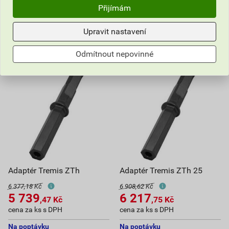
Přijímám
Do košíku
Do košíku
666,03
Kč
celkem s DPH
788,70
Kč
celkem s DPH
Upravit nastavení
Odmítnout nepovinné
Adaptér Tremis ZTh
Adaptér Tremis ZTh 25
6 377,18 Kč
6 908,62 Kč
5 739
6 217
,47
Kč
,75
Kč
cena za ks s DPH
cena za ks s DPH
Na poptávku
Na poptávku