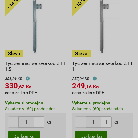
Tyč zemnicí se svorkou ZTT
Tyč zemnicí se svorkou ZTT
1,5
1
386,81 Kč
277,04 Kč
330
249
,62
Kč
,16
Kč
cena za ks s DPH
cena za ks s DPH
Vyberte si prodejnu
Vyberte si prodejnu
Skladem v (60) prodejnách
Skladem v (60) prodejnách
ks
ks
Do košíku
Do košíku