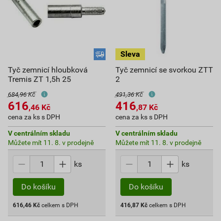
Tyč zemnicí hloubková
Tyč zemnicí se svorkou ZTT
Tremis ZT 1,5h 25
2
684,96 Kč
491,36 Kč
616
416
,46
Kč
,87
Kč
cena za ks s DPH
cena za ks s DPH
V centrálním skladu
V centrálním skladu
Můžete mít 11. 8. v prodejně
Můžete mít 11. 8. v prodejně
ks
ks
Do košíku
Do košíku
616,46
Kč
celkem s DPH
416,87
Kč
celkem s DPH