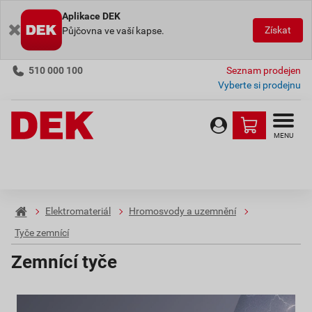
Aplikace DEK
Získat
Půjčovna ve vaší kapse.
510 000 100
Seznam prodejen
Vyberte si prodejnu
MENU
Elektromateriál
Hromosvody a uzemnění
Tyče zemnící
Zemnící tyče