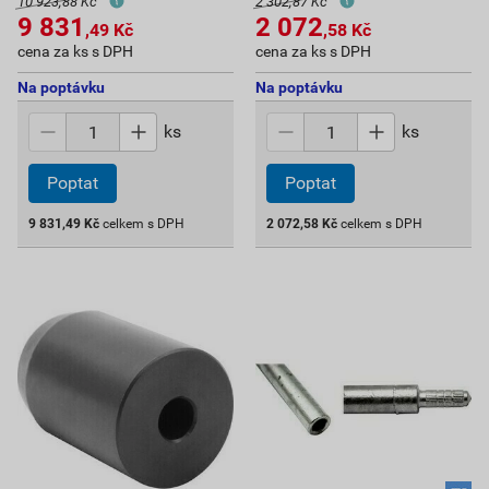
10 923,88 Kč
2 302,87 Kč
9 831
2 072
,49
Kč
,58
Kč
cena za ks s DPH
cena za ks s DPH
Na poptávku
Na poptávku
ks
ks
Poptat
Poptat
9 831,49
Kč
celkem s DPH
2 072,58
Kč
celkem s DPH