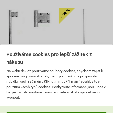
Používáme cookies pro lepší zážitek z
nákupu
Tyč zemnicí ZTP 1,5 SR03K
Tyč zemnicí ZTP 2
740,04 Kč
1 306,80 Kč
Na webu dek.cz používáme soubory cookies, abychom zajistili
666
788
správné fungování stránek, měřili jejich výkon a přizpůsobili
,03
Kč
,70
Kč
nabídky vašim zájmům. Kliknutím na „Přijímám“ souhlasíte s
cena za ks s DPH
cena za ks s DPH
použitím všech typů cookies. Poskytnuté informace jsou u nás v
V centrálním skladu
V centrálním skladu
bezpečí a toto nastavení navíc můžete kdykoliv upravit nebo
Můžete mít 11. 8. v prodejně
Můžete mít 11. 8. v prodejně
vypnout.
ks
ks