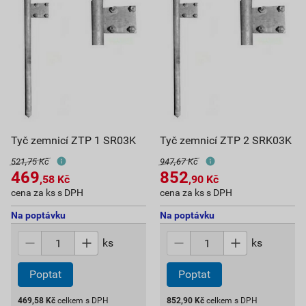
Tyč zemnicí ZTP 1 SR03K
Tyč zemnicí ZTP 2 SRK03K
521,75 Kč
947,67 Kč
469
852
,58
Kč
,90
Kč
cena za ks s DPH
cena za ks s DPH
Na poptávku
Na poptávku
ks
ks
Poptat
Poptat
469,58
Kč
celkem s DPH
852,90
Kč
celkem s DPH