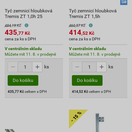
Tyč zemnicí hloubková
Tyč zemnicí hloubková
Tremis ZT 1,0h 25
Tremis ZT 1,5h
484,19 Kč
460,57 Kč
435
414
,77
Kč
,52
Kč
cena za ks s DPH
cena za ks s DPH
V centrálním skladu
V centrálním skladu
Můžete mít 11. 8. v prodejně
Můžete mít 11. 8. v prodejně
ks
ks
Do košíku
Do košíku
435,77
Kč
celkem s DPH
414,52
Kč
celkem s DPH