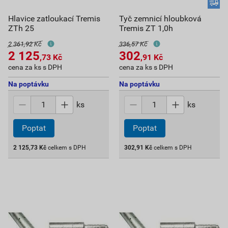
Hlavice zatloukací Tremis
Tyč zemnicí hloubková
ZTh 25
Tremis ZT 1,0h
2 361,92 Kč
336,57 Kč
2 125
302
,73
Kč
,91
Kč
cena za ks s DPH
cena za ks s DPH
Na poptávku
Na poptávku
ks
ks
Poptat
Poptat
2 125,73
Kč
celkem s DPH
302,91
Kč
celkem s DPH