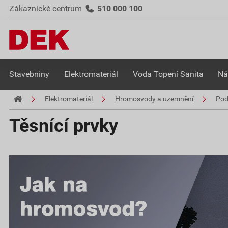
Zákaznické centrum
510 000 100
Stavebniny
Elektromateriál
Voda Topení Sanita
Ná
Elektromateriál
Hromosvody a uzemnění
Pod
Těsnící prvky