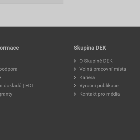
formace
Skupina DEK
y
O Skupině DEK
 podpora
Volná pracovní místa
y
Kariéra
í dokladů | EDI
Výroční publikace
granty
Kontakt pro média