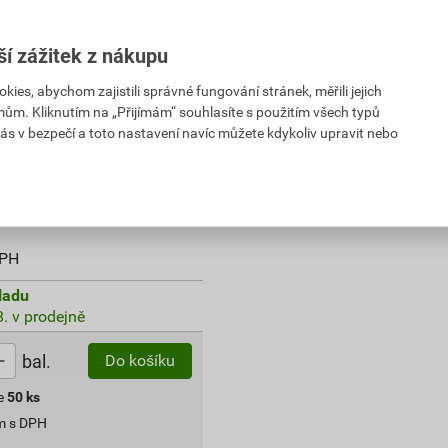
ší zážitek z nákupu
es, abychom zajistili správné fungování stránek, měřili jejich
mům. Kliknutím na „Přijímám“ souhlasíte s použitím všech typů
cí
ás v bezpečí a toto nastavení navíc můžete kdykoliv upravit nebo
PH
DPH
ladu
. v prodejně
bal.
Do košíku
e
50
ks
m s DPH