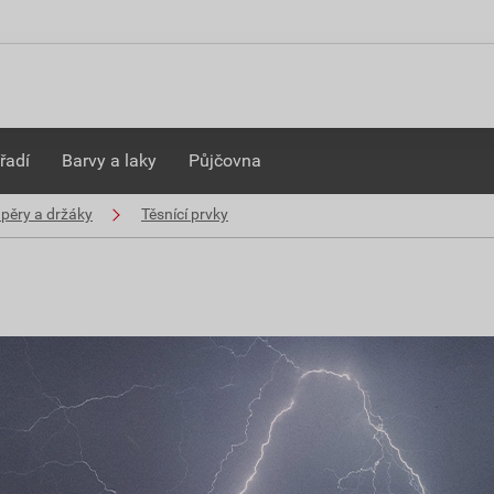
řadí
Barvy a laky
Půjčovna
pěry a držáky
Těsnící prvky