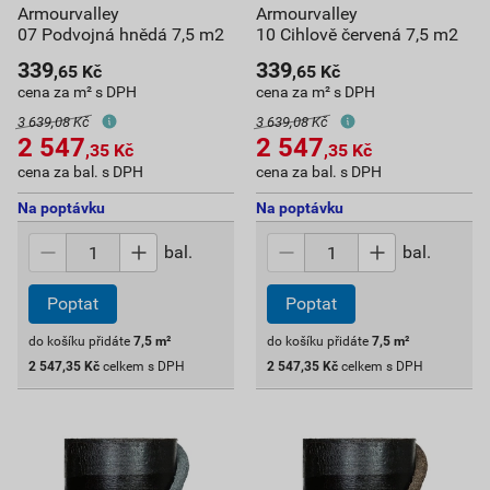
Armourvalley
Armourvalley
07 Podvojná hnědá 7,5 m2
10 Cihlově červená 7,5 m2
339
339
,65
Kč
,65
Kč
cena za m² s DPH
cena za m² s DPH
3 639,08 Kč
3 639,08 Kč
2 547
2 547
,35
Kč
,35
Kč
cena za bal. s DPH
cena za bal. s DPH
Na poptávku
Na poptávku
bal.
bal.
Poptat
Poptat
do košíku přidáte
7,5
m²
do košíku přidáte
7,5
m²
2 547,35
Kč
celkem s DPH
2 547,35
Kč
celkem s DPH