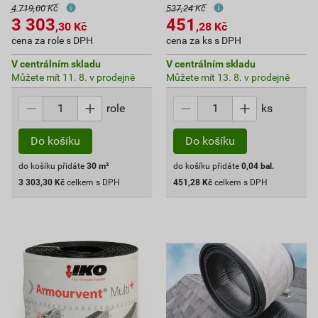
4 719,00 Kč
537,24 Kč
3 303
451
,30
Kč
,28
Kč
cena za role s DPH
cena za ks s DPH
V centrálním skladu
V centrálním skladu
Můžete mít 11. 8. v prodejně
Můžete mít 13. 8. v prodejně
role
ks
Do košíku
Do košíku
do košíku přidáte
30
m²
do košíku přidáte
0,04
bal.
3 303,30
Kč
celkem s DPH
451,28
Kč
celkem s DPH