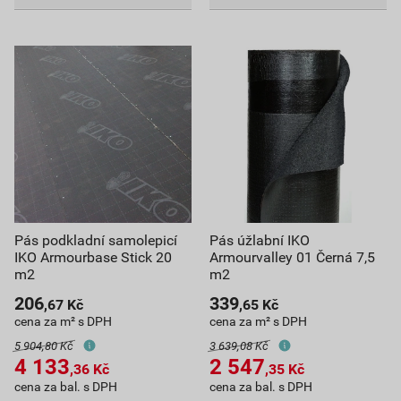
Pás podkladní samolepicí
Pás úžlabní IKO
IKO Armourbase Stick 20
Armourvalley 01 Černá 7,5
m2
m2
206
339
,67
Kč
,65
Kč
cena za m² s DPH
cena za m² s DPH
5 904,80 Kč
3 639,08 Kč
4 133
2 547
,36
Kč
,35
Kč
cena za bal. s DPH
cena za bal. s DPH