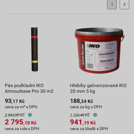
1
2
Pás podkladní IKO
Hřebíky galvanizované IKO
Armourbase Pro 30 m2
20 mm 5 kg
93
188
,17
Kč
,24
Kč
cena za m² s DPH
cena za kg s DPH
3 993,00 Kč
1 120,46 Kč
2 795
941
,10
Kč
,19
Kč
cena za role s DPH
cena za kbelík s DPH