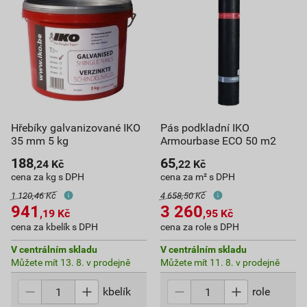
Hřebíky galvanizované IKO
Pás podkladní IKO
35 mm 5 kg
Armourbase ECO 50 m2
188
65
,24
Kč
,22
Kč
cena za kg s DPH
cena za m² s DPH
1 120,46 Kč
4 658,50 Kč
941
3 260
,19
Kč
,95
Kč
cena za kbelík s DPH
cena za role s DPH
V centrálním skladu
V centrálním skladu
Můžete mít 13. 8. v prodejně
Můžete mít 11. 8. v prodejně
kbelík
role