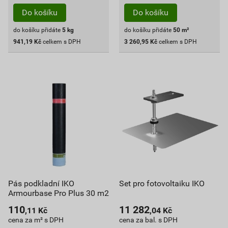
Do košíku
Do košíku
do košíku přidáte
5
kg
do košíku přidáte
50
m²
941,19
Kč
celkem s DPH
3 260,95
Kč
celkem s DPH
Pás podkladní IKO
Set pro fotovoltaiku IKO
Armourbase Pro Plus 30 m2
110
11 282
,11
Kč
,04
Kč
cena za m² s DPH
cena za bal. s DPH