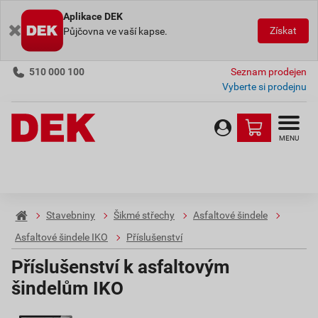
Aplikace DEK
Získat
Půjčovna ve vaší kapse.
510 000 100
Seznam prodejen
Vyberte si prodejnu
MENU
Stavebniny
Šikmé střechy
Asfaltové šindele
Asfaltové šindele IKO
Příslušenství
Příslušenství k asfaltovým
šindelům IKO