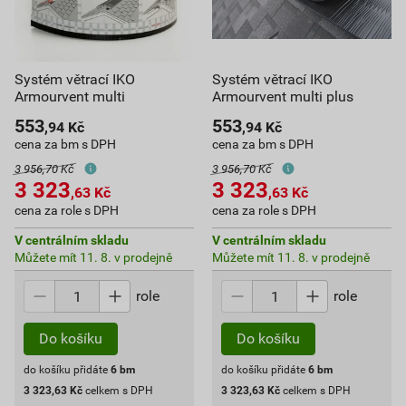
Systém větrací IKO
Systém větrací IKO
Armourvent multi
Armourvent multi plus
553
553
,94
Kč
,94
Kč
cena za bm s DPH
cena za bm s DPH
3 956,70 Kč
3 956,70 Kč
3 323
3 323
,63
Kč
,63
Kč
cena za role s DPH
cena za role s DPH
V centrálním skladu
V centrálním skladu
Můžete mít 11. 8. v prodejně
Můžete mít 11. 8. v prodejně
role
role
Do košíku
Do košíku
do košíku přidáte
6
bm
do košíku přidáte
6
bm
3 323,63
Kč
celkem s DPH
3 323,63
Kč
celkem s DPH