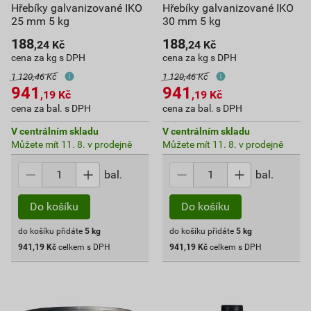
Hřebíky galvanizované IKO
Hřebíky galvanizované IKO
25 mm 5 kg
30 mm 5 kg
188
188
,24
Kč
,24
Kč
cena za kg s DPH
cena za kg s DPH
1 120,46 Kč
1 120,46 Kč
941
941
,19
Kč
,19
Kč
cena za bal. s DPH
cena za bal. s DPH
V centrálním skladu
V centrálním skladu
Můžete mít 11. 8. v prodejně
Můžete mít 11. 8. v prodejně
bal.
bal.
Do košíku
Do košíku
do košíku přidáte
5
kg
do košíku přidáte
5
kg
941,19
Kč
celkem s DPH
941,19
Kč
celkem s DPH