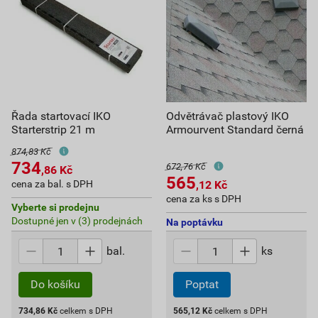
Řada startovací IKO
Odvětrávač plastový IKO
Starterstrip 21 m
Armourvent Standard černá
874,83 Kč
734
672,76 Kč
,86
Kč
565
cena za bal. s DPH
,12
Kč
cena za ks s DPH
Vyberte si prodejnu
Dostupné jen v (3) prodejnách
Na poptávku
bal.
ks
Do košíku
Poptat
734,86
Kč
celkem s DPH
565,12
Kč
celkem s DPH