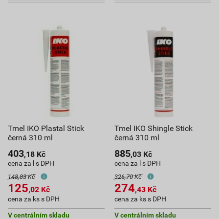
Tmel IKO Plastal Stick
Tmel IKO Shingle Stick
černá 310 ml
černá 310 ml
403
885
,18
Kč
,03
Kč
cena za l s DPH
cena za l s DPH
148,83 Kč
326,70 Kč
125
274
,02
Kč
,43
Kč
cena za ks s DPH
cena za ks s DPH
V centrálním skladu
V centrálním skladu