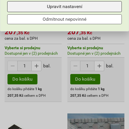
20 mm 1 kg
25 mm 1 kg
Upravit nastavení
207
207
,35
Kč
,35
Kč
cena za kg s DPH
cena za kg s DPH
Odmítnout nepovinné
246,84 Kč
246,84 Kč
207
207
,35
Kč
,35
Kč
cena za bal. s DPH
cena za bal. s DPH
Vyberte si prodejnu
Vyberte si prodejnu
Dostupné jen v (2) prodejnách
Dostupné jen v (2) prodejnách
bal.
bal.
Do košíku
Do košíku
do košíku přidáte
1
kg
do košíku přidáte
1
kg
207,35
Kč
celkem s DPH
207,35
Kč
celkem s DPH