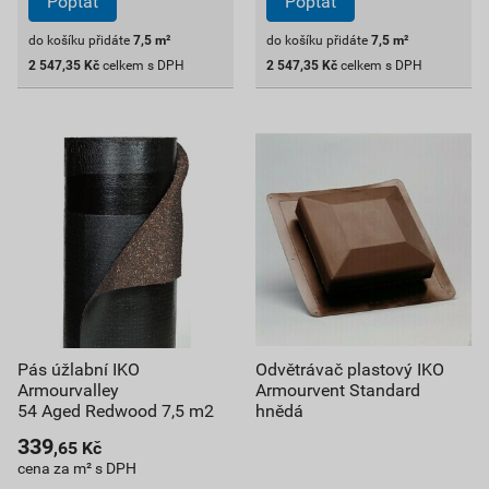
Poptat
Poptat
do košíku přidáte
7,5
m²
do košíku přidáte
7,5
m²
2 547,35
Kč
celkem s DPH
2 547,35
Kč
celkem s DPH
Pás úžlabní IKO
Odvětrávač plastový IKO
Armourvalley
Armourvent Standard
54 Aged Redwood 7,5 m2
hnědá
339
,65
Kč
cena za m² s DPH