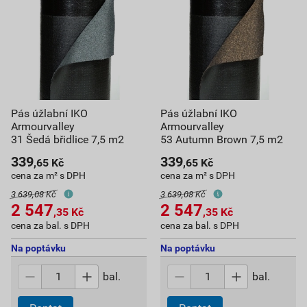
Pás úžlabní IKO
Pás úžlabní IKO
Armourvalley
Armourvalley
31 Šedá břidlice 7,5 m2
53 Autumn Brown 7,5 m2
339
339
,65
Kč
,65
Kč
cena za m² s DPH
cena za m² s DPH
3 639,08 Kč
3 639,08 Kč
2 547
2 547
,35
Kč
,35
Kč
cena za bal. s DPH
cena za bal. s DPH
Na poptávku
Na poptávku
bal.
bal.