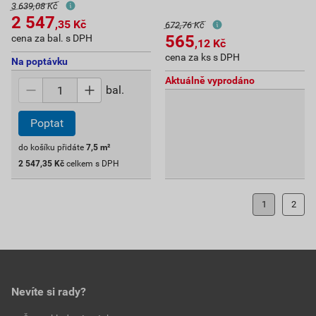
3 639,08 Kč
2 547
,35
Kč
672,76 Kč
565
cena za bal. s DPH
,12
Kč
cena za ks s DPH
Na poptávku
Aktuálně vyprodáno
bal.
Poptat
do košíku přidáte
7,5
m²
2 547,35
Kč
celkem s DPH
1
2
Nevíte si rady?