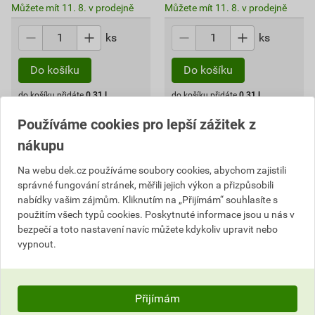
Můžete mít 11. 8. v prodejně
Můžete mít 11. 8. v prodejně
ks
ks
Do košíku
Do košíku
do košíku přidáte
0,31
l
do košíku přidáte
0,31
l
125,02
Kč
celkem s DPH
274,43
Kč
celkem s DPH
Používáme cookies pro lepší zážitek z
nákupu
Na webu dek.cz používáme soubory cookies, abychom zajistili
správné fungování stránek, měřili jejich výkon a přizpůsobili
nabídky vašim zájmům. Kliknutím na „Přijímám“ souhlasíte s
použitím všech typů cookies. Poskytnuté informace jsou u nás v
bezpečí a toto nastavení navíc můžete kdykoliv upravit nebo
vypnout.
Přijímám
Hřebíky galvanizované IKO
Hřebíky galvanizované IKO