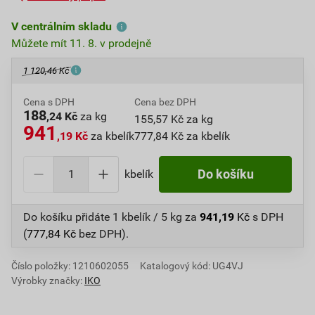
V centrálním skladu
Můžete mít 11. 8. v prodejně
1 120,46 Kč
Cena s DPH
Cena bez DPH
188
,24 Kč
za kg
155,57 Kč za kg
941
,19 Kč
za kbelík
777,84 Kč za kbelík
kbelík
Do košíku
Do košíku přidáte
1 kbelík / 5 kg
za
941,19
Kč
s DPH
(
777,84
Kč
bez DPH).
Číslo položky:
1210602055
Katalogový kód: UG4VJ
Výrobky značky:
IKO