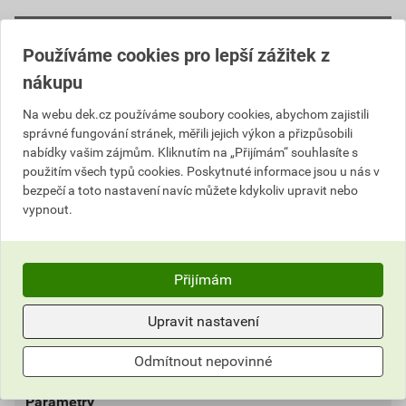
Popis
Používáme cookies pro lepší zážitek z
nákupu
Hřebíky se speciálně velkou hlavičkou. Délka 2O mm
je vhodná pro přitlučení šindelů typu Superglass,
Na webu dek.cz používáme soubory cookies, abychom zajistili
Armourglass, Victorian, ArmourShield a jiných
správné fungování stránek, měřili jejich výkon a přizpůsobili
jednovrstvých šindelů do záklopu, který nemá
nabídky vašim zájmům. Kliknutím na „Přijímám“ souhlasíte s
dostatečnou tloušťku (např. palubky zahradních
použitím všech typů cookies. Poskytnuté informace jsou u nás v
domečků). Dřík hřebíku je po celé délce kroužkován,
bezpečí a toto nastavení navíc můžete kdykoliv upravit nebo
vypnout.
což zabraňuje jakémukoliv vyjíždění hřebíku ze
záklopu. IKO hřebíky nereznou a nijak nepoškozují
střešní šindel. Z jednoho balení se přitluče cca. 98 m²
šindele.
Přijímám
Upravit nastavení
Informace o ceně
Odmítnout nepovinné
Dokumenty
3
Aktuální prodejní cena po slevě 16% z ceníkové ceny
777,84 Kč
941,19 Kč
Parametry