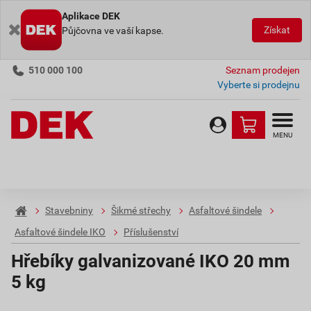
Aplikace DEK
Získat
Půjčovna ve vaší kapse.
510 000 100
Seznam prodejen
Vyberte si prodejnu
MENU
Stavebniny
Šikmé střechy
Asfaltové šindele
Asfaltové šindele IKO
Příslušenství
Hřebíky galvanizované IKO 20 mm
5 kg