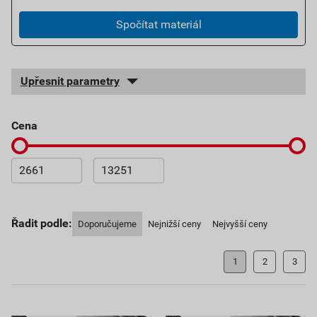
Spočítat materiál
Upřesnit parametry
cena
Řadit podle:
Doporučujeme
Nejnižší ceny
Nejvyšší ceny
1
2
3