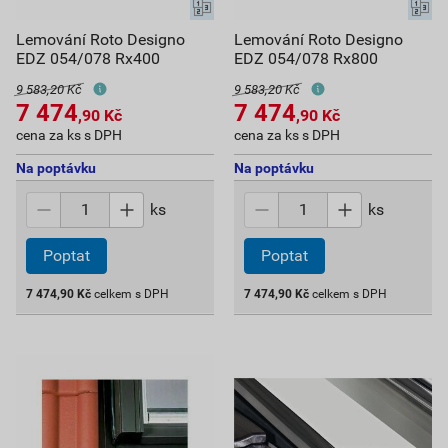
Lemování Roto Designo
Lemování Roto Designo
EDZ 054/078 Rx400
EDZ 054/078 Rx800
9 583,20 Kč
9 583,20 Kč
7 474
7 474
,90
Kč
,90
Kč
cena za ks s DPH
cena za ks s DPH
Na poptávku
Na poptávku
ks
ks
Poptat
Poptat
7 474,90
Kč
celkem s DPH
7 474,90
Kč
celkem s DPH