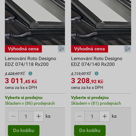
Lemování Roto Designo
Lemování Roto Designo
EDZ 074/118 Rx200
EDZ 074/140 Rx200
4 428,60 Kč
4 719,00 Kč
3 011
3 208
,45
Kč
,92
Kč
cena za ks s DPH
cena za ks s DPH
Vyberte si prodejnu
Vyberte si prodejnu
Skladem v (86) prodejnách
Skladem v (81) prodejnách
ks
ks
Do košíku
Do košíku