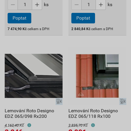
ks
ks
Poptat
Poptat
7 474,90
Kč
celkem s DPH
2 840,84
Kč
celkem s DPH
Lemování Roto Designo
Lemování Roto Designo
EDZ 065/098 Rx200
EDZ 065/118 Rx100
4 162,40 Kč
3 835,70 Kč