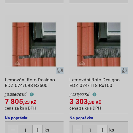
Lemování Roto Designo
Lemování Roto Designo
EDZ 074/098 Rx600
EDZ 074/118 Rx100
10 006,70 Kč
4 235,00 Kč
7 805
3 303
,23
Kč
,30
Kč
cena za ks s DPH
cena za ks s DPH
Na poptávku
Na poptávku
ks
ks