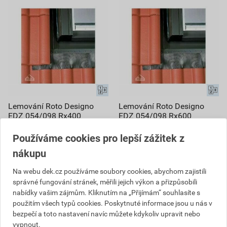
Lemování Roto Designo
Lemování Roto Designo
EDZ 054/098 Rx400
EDZ 054/098 Rx600
9 583,20 Kč
9 583,20 Kč
Používáme cookies pro lepší zážitek z
7 474
7 474
,90
Kč
,90
Kč
nákupu
cena za ks s DPH
cena za ks s DPH
Na poptávku
Na poptávku
Na webu dek.cz používáme soubory cookies, abychom zajistili
správné fungování stránek, měřili jejich výkon a přizpůsobili
ks
ks
nabídky vašim zájmům. Kliknutím na „Přijímám“ souhlasíte s
použitím všech typů cookies. Poskytnuté informace jsou u nás v
bezpečí a toto nastavení navíc můžete kdykoliv upravit nebo
Poptat
Poptat
vypnout.