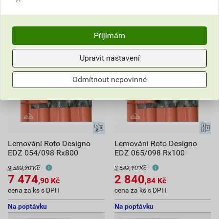
7 474,90
Kč
celkem s DPH
7 474,90
Kč
celkem s DPH
Přijímám
Upravit nastavení
Odmítnout nepovinné
Lemování Roto Designo
Lemování Roto Designo
EDZ 054/098 Rx800
EDZ 065/098 Rx100
9 583,20 Kč
3 642,10 Kč
7 474
2 840
,90
Kč
,84
Kč
cena za ks s DPH
cena za ks s DPH
Na poptávku
Na poptávku