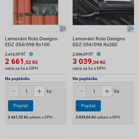
Lemování Roto Designo
Lemování Roto Designo
EDZ 054/098 Rx100
EDZ 054/098 Rx200
3 412,20 Kč
3 896,20 Kč
2 661
3 039
,52
Kč
,04
Kč
cena za ks s DPH
cena za ks s DPH
Na poptávku
Na poptávku
ks
ks
Poptat
Poptat
2 661,52
Kč
celkem s DPH
3 039,04
Kč
celkem s DPH