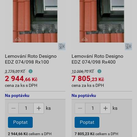
Lemování Roto Designo
Lemování Roto Designo
EDZ 074/098 Rx100
EDZ 074/098 Rx400
3 775,20 Kč
10 006,70 Kč
2 944
7 805
,66
Kč
,23
Kč
cena za ks s DPH
cena za ks s DPH
Na poptávku
Na poptávku
ks
ks
Poptat
Poptat
2 944,66
Kč
celkem s DPH
7 805,23
Kč
celkem s DPH