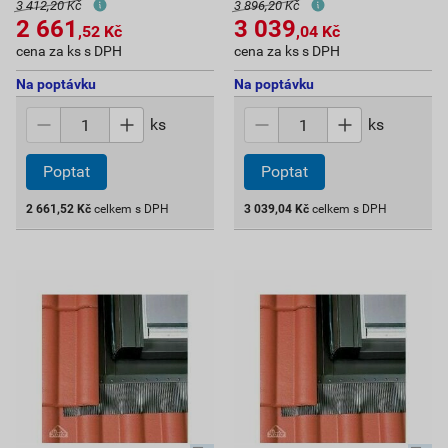
3 412,20 Kč
3 896,20 Kč
2 661
3 039
,52
Kč
,04
Kč
cena za ks s DPH
cena za ks s DPH
Na poptávku
Na poptávku
ks
ks
Poptat
Poptat
2 661,52
Kč
celkem s DPH
3 039,04
Kč
celkem s DPH