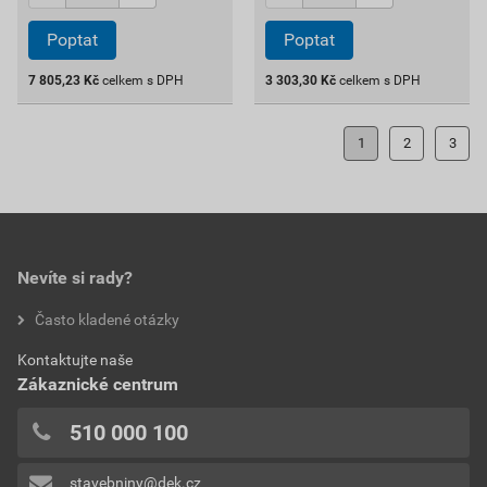
Poptat
Poptat
7 805,23
Kč
celkem s DPH
3 303,30
Kč
celkem s DPH
1
2
3
Nevíte si rady?
Často kladené otázky
Kontaktujte naše
Zákaznické centrum
510 000 100
stavebniny@dek.cz