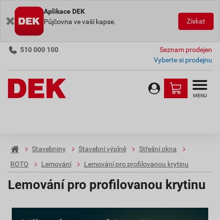
Aplikace DEK
Získat
Půjčovna ve vaší kapse.
510 000 100
Seznam prodejen
Vyberte si prodejnu
MENU
Stavebniny
Stavební výplně
Střešní okna
ROTO
Lemování
Lemování pro profilovanou krytinu
Lemování pro profilovanou krytinu