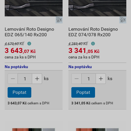
Lemování Roto Designo
Lemování Roto Designo
EDZ 065/140 Rx200
EDZ 074/078 Rx200
4 670,60 Kč
4 283,40 Kč
3 643
3 341
,07
Kč
,05
Kč
cena za ks s DPH
cena za ks s DPH
Na poptávku
Na poptávku
ks
ks
Poptat
Poptat
3 643,07
Kč
celkem s DPH
3 341,05
Kč
celkem s DPH