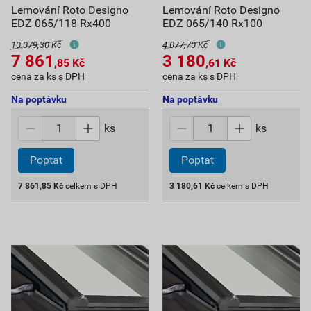
Lemování Roto Designo
Lemování Roto Designo
EDZ 065/118 Rx400
EDZ 065/140 Rx100
10 079,30 Kč
4 077,70 Kč
7 861
3 180
,85
Kč
,61
Kč
cena za ks s DPH
cena za ks s DPH
Na poptávku
Na poptávku
ks
ks
Poptat
Poptat
7 861,85
Kč
celkem s DPH
3 180,61
Kč
celkem s DPH