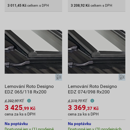
3 011,45
Kč
celkem s DPH
3 208,92
Kč
celkem s DPH
Lemování Roto Designo
Lemování Roto Designo
EDZ 065/118 Rx200
EDZ 074/098 Rx200
4 392,30 Kč
4 319,70 Kč
3 425
3 369
,99
Kč
,37
Kč
cena za ks s DPH
cena za ks s DPH
Na poptávku
Na poptávku
Dostupné jen v (1) prodejně
Dostupné jen v (3) prodejnách