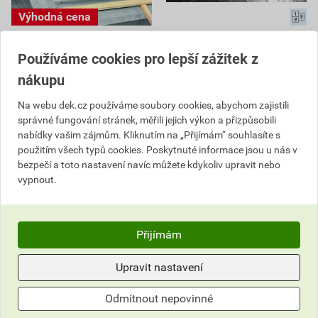
Límec montážní Roto
Lemování Roto Designo
Designo ASA 074/xxx
EDS 074/118 Rx200
Používáme cookies pro lepší zážitek z
RxECO
nákupu
1 149,50 Kč
4 428,60 Kč
827
3 454
Na webu dek.cz používáme soubory cookies, abychom zajistili
,64
Kč
,31
Kč
správné fungování stránek, měřili jejich výkon a přizpůsobili
cena za ks s DPH
cena za ks s DPH
nabídky vašim zájmům. Kliknutím na „Přijímám“ souhlasíte s
Na poptávku
Na poptávku
použitím všech typů cookies. Poskytnuté informace jsou u nás v
Dostupné jen v (12) prodejnách
Dostupné jen v (9) prodejnách
bezpečí a toto nastavení navíc můžete kdykoliv upravit nebo
vypnout.
ks
ks
Poptat
Poptat
Přijímám
827,64
Kč
celkem s DPH
3 454,31
Kč
celkem s DPH
Upravit nastavení
Odmítnout nepovinné