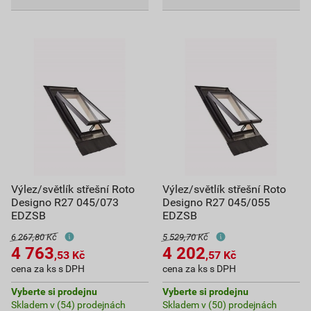
Výlez/světlík střešní Roto
Výlez/světlík střešní Roto
Designo R27 045/073
Designo R27 045/055
EDZSB
EDZSB
6 267,80 Kč
5 529,70 Kč
4 763
4 202
,53
Kč
,57
Kč
cena za ks s DPH
cena za ks s DPH
Vyberte si prodejnu
Vyberte si prodejnu
Skladem v (54) prodejnách
Skladem v (50) prodejnách