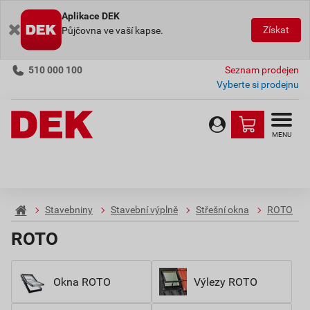
Aplikace DEK
Získat
Půjčovna ve vaší kapse.
510 000 100
Seznam prodejen
Vyberte si prodejnu
MENU
Stavebniny
Stavební výplně
Střešní okna
ROTO
ROTO
Okna ROTO
Výlezy ROTO