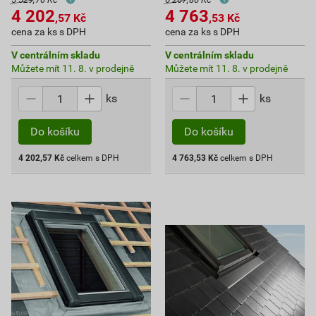
4 202
4 763
,57
Kč
,53
Kč
cena za ks s DPH
cena za ks s DPH
V centrálním skladu
V centrálním skladu
Můžete mít 11. 8. v prodejně
Můžete mít 11. 8. v prodejně
ks
ks
Do košíku
Do košíku
4 202,57
Kč
celkem s DPH
4 763,53
Kč
celkem s DPH