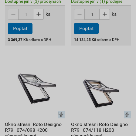
Dostupné jen v (3) prodejnách
Dostupné jen v (1) prodejně
ks
ks
Poptat
Poptat
3 369,37
Kč
celkem s DPH
14 134,25
Kč
celkem s DPH
Okno střešní Roto Designo
Okno střešní Roto Designo
R79_ 074/098 K200
R79_ 074/118 H200
výsuvně kyvné
výsuvně kyvné