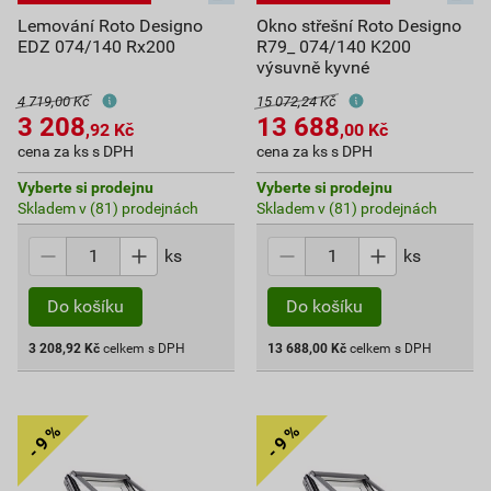
Lemování Roto Designo
Okno střešní Roto Designo
EDZ 074/140 Rx200
R79_ 074/140 K200
výsuvně kyvné
4 719,00 Kč
15 072,24 Kč
3 208
13 688
,92
Kč
,00
Kč
cena za ks s DPH
cena za ks s DPH
Vyberte si prodejnu
Vyberte si prodejnu
Skladem v (81) prodejnách
Skladem v (81) prodejnách
ks
ks
Do košíku
Do košíku
3 208,92
Kč
celkem s DPH
13 688,00
Kč
celkem s DPH