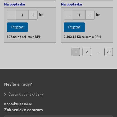
Na poptávku
Na poptávku
ks
ks
Poptat
Poptat
827,64
Kč
celkem s DPH
2 363,13
Kč
celkem s DPH
1
2
...
20
Nevíte si rady?
Často kladené otázky
Kontaktujte naše
Zákaznické centrum