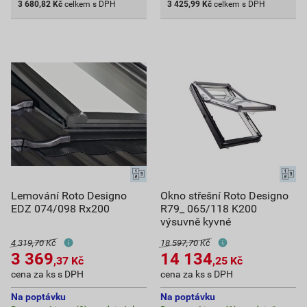
3 680,82
Kč
celkem s DPH
3 425,99
Kč
celkem s DPH
Lemování Roto Designo
Okno střešní Roto Designo
EDZ 074/098 Rx200
R79_ 065/118 K200
výsuvně kyvné
4 319,70 Kč
18 597,70 Kč
3 369
14 134
,37
Kč
,25
Kč
cena za ks s DPH
cena za ks s DPH
Na poptávku
Na poptávku