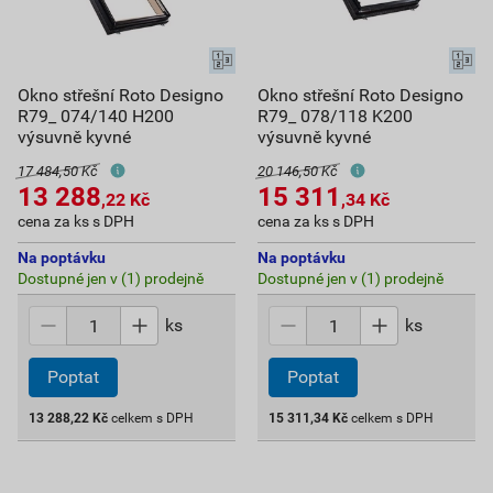
Okno střešní Roto Designo
Okno střešní Roto Designo
R79_ 074/140 H200
R79_ 078/118 K200
výsuvně kyvné
výsuvně kyvné
17 484,50 Kč
20 146,50 Kč
13 288
15 311
,22
Kč
,34
Kč
cena za ks s DPH
cena za ks s DPH
Na poptávku
Na poptávku
Dostupné jen v (1) prodejně
Dostupné jen v (1) prodejně
ks
ks
Poptat
Poptat
13 288,22
Kč
celkem s DPH
15 311,34
Kč
celkem s DPH