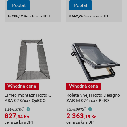
Poptat
Poptat
16 286,12
Kč
celkem s DPH
3 562,24
Kč
celkem s DPH
Límec montážní Roto Q
Roleta vnější Roto Designo
ASA 078/xxx QxECO
ZAR M 074/xxx R4R7
1 149,50 Kč
3 375,90 Kč
827
2 363
,64
Kč
,13
Kč
cena za ks s DPH
cena za ks s DPH