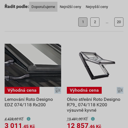
Řadit podle:
Doporučujeme
Nejnižší ceny
Nejvyšší ceny
1
2
...
20
Lemování Roto Designo
Okno střešní Roto Designo
EDZ 074/118 Rx200
R79_ 074/118 K200
výsuvně kyvné
4 428,60 Kč
19 481,00 Kč
3 011
12 857
,45
Kč
,46
Kč