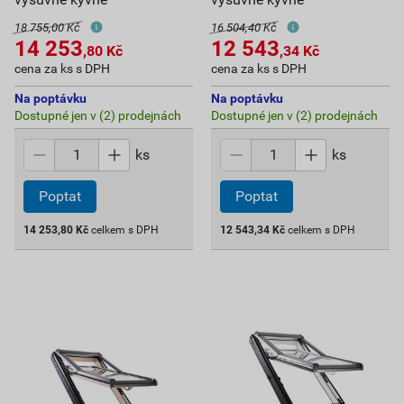
18 755,00 Kč
16 504,40 Kč
14 253
12 543
,80
Kč
,34
Kč
cena za ks s DPH
cena za ks s DPH
Na poptávku
Na poptávku
Dostupné jen v (2) prodejnách
Dostupné jen v (2) prodejnách
ks
ks
Poptat
Poptat
14 253,80
Kč
celkem s DPH
12 543,34
Kč
celkem s DPH