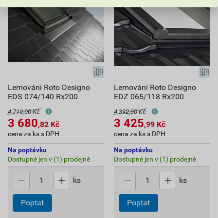
Lemování Roto Designo
Lemování Roto Designo
EDS 074/140 Rx200
EDZ 065/118 Rx200
4 719,00 Kč
4 392,30 Kč
3 680
3 425
,82
Kč
,99
Kč
cena za ks s DPH
cena za ks s DPH
Na poptávku
Na poptávku
Dostupné jen v (1) prodejně
Dostupné jen v (1) prodejně
ks
ks
Poptat
Poptat