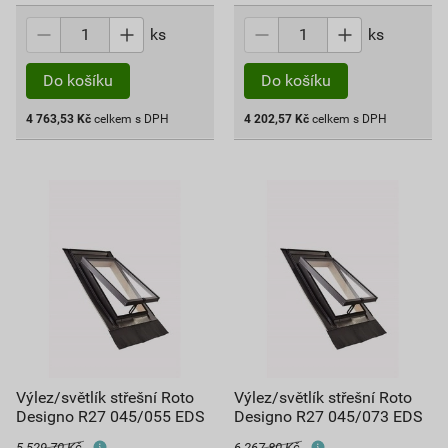
ks
ks
Do košíku
Do košíku
4 763,53
Kč
celkem s DPH
4 202,57
Kč
celkem s DPH
Výlez/světlík střešní Roto
Výlez/světlík střešní Roto
Designo R27 045/055 EDS
Designo R27 045/073 EDS
5 529,70 Kč
6 267,80 Kč