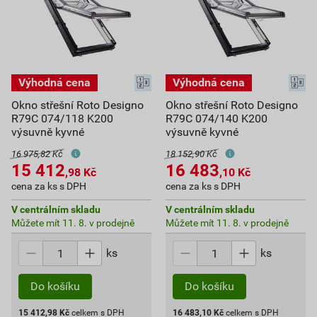
Okno střešní Roto Designo
Okno střešní Roto Designo
R79C 074/118 K200
R79C 074/140 K200
výsuvně kyvné
výsuvně kyvné
16 975,82 Kč
18 152,90 Kč
15 412
16 483
,98
Kč
,10
Kč
cena za ks s DPH
cena za ks s DPH
V centrálním skladu
V centrálním skladu
Můžete mít 11. 8. v prodejně
Můžete mít 11. 8. v prodejně
ks
ks
Do košíku
Do košíku
15 412,98
Kč
celkem s DPH
16 483,10
Kč
celkem s DPH