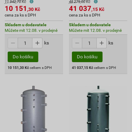
11 942,70 Kč
48 279,00 Kč
10 151
41 037
,30
Kč
,15
Kč
cena za ks s DPH
cena za ks s DPH
Skladem u dodavatele
Skladem u dodavatele
Můžete mít 12.08. v prodejně
Můžete mít 12.08. v prodejně
ks
ks
Do košíku
Do košíku
10 151,30
Kč
celkem s DPH
41 037,15
Kč
celkem s DPH