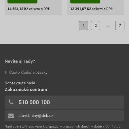
14 584,13
Kč
celkem s DPH
13 391,07
Kč
celkem s DPH
1
2
...
7
Nevíte si rady?
Často kladené otázky
Kontaktujte naše
Zákaznické centrum
510 000 100
stavebniny@dek.cz
Naši operátoři jsou vám k dispozici v pracovních dnech v době 7:00–17:00