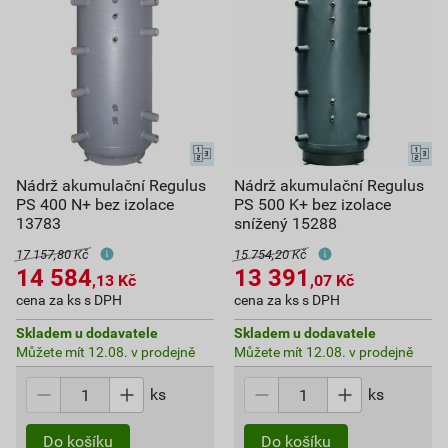
Nádrž akumulační Regulus
Nádrž akumulační Regulus
PS 400 N+ bez izolace
PS 500 K+ bez izolace
13783
snížený 15288
17 157,80 Kč
15 754,20 Kč
14 584
13 391
,13
Kč
,07
Kč
cena za ks s DPH
cena za ks s DPH
Skladem u dodavatele
Skladem u dodavatele
Můžete mít 12.08. v prodejně
Můžete mít 12.08. v prodejně
ks
ks
Do košíku
Do košíku