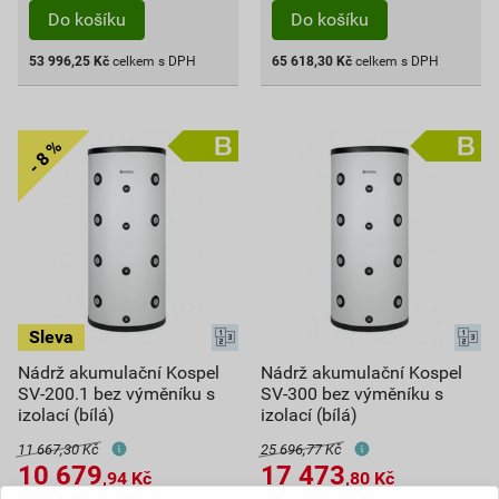
Do košíku
Do košíku
53 996,25
Kč
celkem s DPH
65 618,30
Kč
celkem s DPH
Nádrž akumulační Kospel
Nádrž akumulační Kospel
SV-200.1 bez výměníku s
SV-300 bez výměníku s
izolací (bílá)
izolací (bílá)
11 667,30 Kč
25 696,77 Kč
10 679
17 473
,94
Kč
,80
Kč