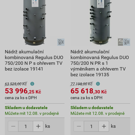
Nádrž akumulační
Nádrž akumulační
kombinovaná Regulus DUO
kombinovaná Regulus DUO
750/200 N P s ohřevem TV
750/200 N PR s 1
bez izolace 19141
výměníkem a ohřevem TV
bez izolace 19135
63 525,00 Kč
77 198,00 Kč
53 996
65 618
,25
Kč
,30
Kč
cena za ks s DPH
cena za ks s DPH
Skladem u dodavatele
Skladem u dodavatele
Můžete mít 12.08. v prodejně
Můžete mít 12.08. v prodejně
ks
ks