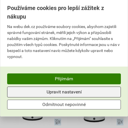
cena za ks s DPH
cena za ks s DPH
Používáme cookies pro lepší zážitek z
Skladem u dodavatele
Skladem u dodavatele
Můžete mít 14.08. v prodejně
Můžete mít 14.08. v prodejně
nákupu
Na webu dek.cz používáme soubory cookies, abychom zajistili
ks
ks
správné fungování stránek, měřili jejich výkon a přizpůsobili
nabídky vašim zájmům. Kliknutím na „Přijímám“ souhlasíte s
Do košíku
Do košíku
použitím všech typů cookies. Poskytnuté informace jsou u nás v
bezpečí a toto nastavení navíc můžete kdykoliv upravit nebo
10 679,94
Kč
celkem s DPH
17 473,80
Kč
celkem s DPH
vypnout.
Přijímám
Upravit nastavení
Odmítnout nepovinné