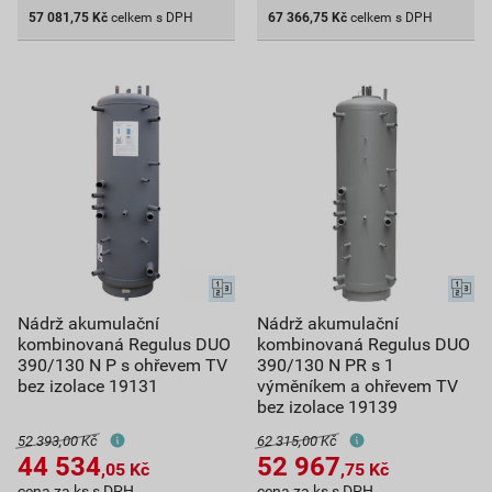
57 081,75
Kč
celkem s DPH
67 366,75
Kč
celkem s DPH
Nádrž akumulační
Nádrž akumulační
kombinovaná Regulus DUO
kombinovaná Regulus DUO
390/130 N P s ohřevem TV
390/130 N PR s 1
bez izolace 19131
výměníkem a ohřevem TV
bez izolace 19139
52 393,00 Kč
62 315,00 Kč
44 534
52 967
,05
Kč
,75
Kč
cena za ks s DPH
cena za ks s DPH