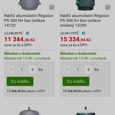
Nádrž akumulační Regulus
Nádrž akumulační Regulus
PS 300 N+ bez izolace
PS 400 K+ bez izolace
14720
snížený 15285
13 346,30 Kč
18 041,10 Kč
11 344
15 334
,36
Kč
,94
Kč
cena za ks s DPH
cena za ks s DPH
Skladem u dodavatele
Skladem u dodavatele
Můžete mít 12.08. v prodejně
Můžete mít 12.08. v prodejně
ks
ks
Do košíku
Do košíku
11 344,36
Kč
celkem s DPH
15 334,94
Kč
celkem s DPH