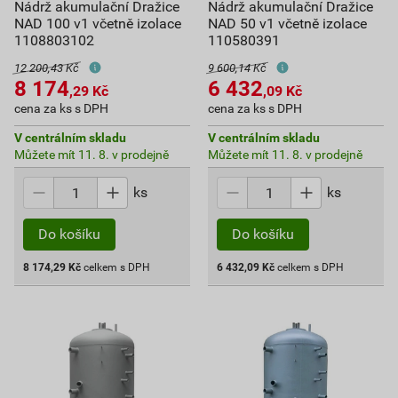
Nádrž akumulační Dražice
Nádrž akumulační Dražice
NAD 100 v1 včetně izolace
NAD 50 v1 včetně izolace
1108803102
110580391
12 200,43 Kč
9 600,14 Kč
8 174
6 432
,29
Kč
,09
Kč
cena za ks s DPH
cena za ks s DPH
V centrálním skladu
V centrálním skladu
Můžete mít 11. 8. v prodejně
Můžete mít 11. 8. v prodejně
ks
ks
Do košíku
Do košíku
8 174,29
Kč
celkem s DPH
6 432,09
Kč
celkem s DPH