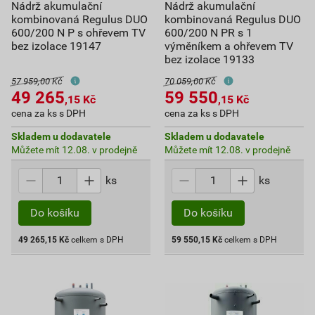
Nádrž akumulační
Nádrž akumulační
kombinovaná Regulus DUO
kombinovaná Regulus DUO
600/200 N P s ohřevem TV
600/200 N PR s 1
bez izolace 19147
výměníkem a ohřevem TV
bez izolace 19133
57 959,00 Kč
70 059,00 Kč
49 265
59 550
,15
Kč
,15
Kč
cena za ks s DPH
cena za ks s DPH
Skladem u dodavatele
Skladem u dodavatele
Můžete mít 12.08. v prodejně
Můžete mít 12.08. v prodejně
ks
ks
Do košíku
Do košíku
49 265,15
Kč
celkem s DPH
59 550,15
Kč
celkem s DPH