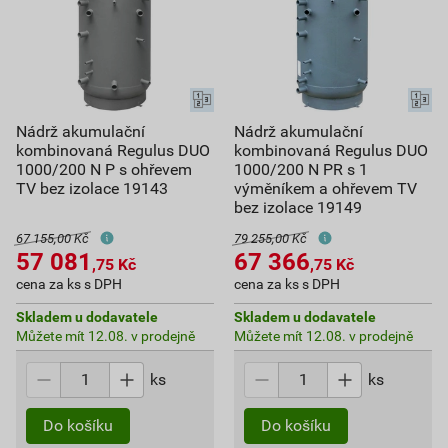
Nádrž akumulační
Nádrž akumulační
kombinovaná Regulus DUO
kombinovaná Regulus DUO
1000/200 N P s ohřevem
1000/200 N PR s 1
TV bez izolace 19143
výměníkem a ohřevem TV
bez izolace 19149
67 155,00 Kč
79 255,00 Kč
57 081
67 366
,75
Kč
,75
Kč
cena za ks s DPH
cena za ks s DPH
Skladem u dodavatele
Skladem u dodavatele
Můžete mít 12.08. v prodejně
Můžete mít 12.08. v prodejně
ks
ks
Do košíku
Do košíku