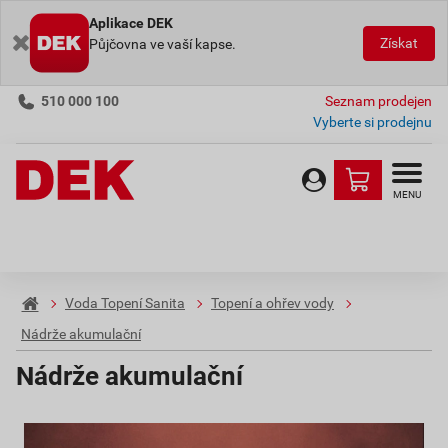
Aplikace DEK
Získat
Půjčovna ve vaší kapse.
510 000 100
Seznam prodejen
Vyberte si prodejnu
MENU
Voda Topení Sanita
Topení a ohřev vody
Nádrže akumulační
Nádrže akumulační