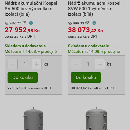
Nádrž akumulační Kospel
Nádrž akumulační Kospel
SV-500 bez výměníku s
SVW-500 1 výměník s
izolací (bílá)
izolací (bílá)
41 107,33 Kč
55 990,33 Kč
27 952
38 073
,98
Kč
,42
Kč
cena za ks s DPH
cena za ks s DPH
Skladem u dodavatele
Skladem u dodavatele
Můžete mít 14.08. v prodejně
Můžete mít 14.08. v prodejně
ks
ks
Do košíku
Do košíku
27 952,98
Kč
celkem s DPH
38 073,42
Kč
celkem s DPH