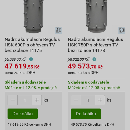
Nádrž akumulační Regulus
Nádrž akumulační Regulus
HSK 600P s ohřevem TV
HSK 750P s ohřevem TV
bez izolace 14175
bez izolace 14178
56 023,00 Kč
58 322,00 Kč
47 619
49 573
,55
Kč
,70
Kč
cena za ks s DPH
cena za ks s DPH
Skladem u dodavatele
Skladem u dodavatele
Můžete mít 12.08. v prodejně
Můžete mít 12.08. v prodejně
ks
ks
Do košíku
Do košíku
47 619,55
Kč
celkem s DPH
49 573,70
Kč
celkem s DPH