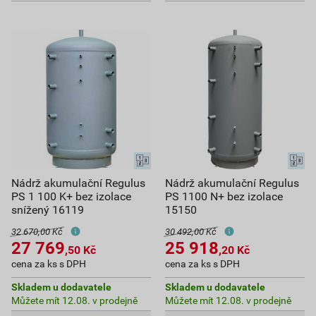
Nádrž akumulační Regulus
Nádrž akumulační Regulus
PS 1 100 K+ bez izolace
PS 1100 N+ bez izolace
snížený 16119
15150
32 670,00 Kč
30 492,00 Kč
27 769
25 918
,50
Kč
,20
Kč
cena za ks s DPH
cena za ks s DPH
Skladem u dodavatele
Skladem u dodavatele
Můžete mít 12.08. v prodejně
Můžete mít 12.08. v prodejně