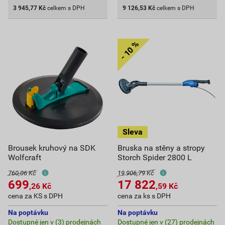
3 945,77
Kč
celkem s DPH
9 126,53
Kč
celkem s DPH
Brousek kruhový na SDK
Bruska na stěny a stropy
Wolfcraft
Storch Spider 2800 L
760,06 Kč
19 906,79 Kč
699
17 822
,26
Kč
,59
Kč
cena za KS s DPH
cena za ks s DPH
Na poptávku
Na poptávku
Dostupné jen v (3) prodejnách
Dostupné jen v (27) prodejnách