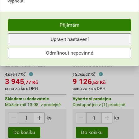
vypnout.
Přijímám
Upravit nastavení
Odmítnout nepovinné
Bruska na sádrokarton
Bruska na sádrokarton AKU
Einhell TC-DW 225
Makita DSL800ZU
4 696,17 Kč
15 762,52 Kč
3 945
9 126
,77
Kč
,53
Kč
cena za ks s DPH
cena za ks s DPH
Skladem u dodavatele
Vyberte si prodejnu
Můžete mít 13.08. v prodejně
Dostupné jen v (1) prodejně
ks
ks
Do košíku
Do košíku