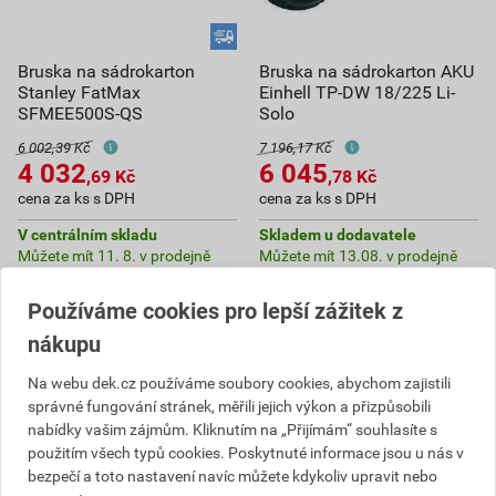
Bruska na sádrokarton
Bruska na sádrokarton AKU
Stanley FatMax
Einhell TP-DW 18/225 Li-
SFMEE500S-QS
Solo
6 002,39 Kč
7 196,17 Kč
4 032
6 045
,69
Kč
,78
Kč
cena za ks s DPH
cena za ks s DPH
V centrálním skladu
Skladem u dodavatele
Můžete mít 11. 8. v prodejně
Můžete mít 13.08. v prodejně
ks
ks
Používáme cookies pro lepší zážitek z
nákupu
Do košíku
Do košíku
Na webu dek.cz používáme soubory cookies, abychom zajistili
4 032,69
Kč
celkem s DPH
6 045,78
Kč
celkem s DPH
správné fungování stránek, měřili jejich výkon a přizpůsobili
nabídky vašim zájmům. Kliknutím na „Přijímám“ souhlasíte s
použitím všech typů cookies. Poskytnuté informace jsou u nás v
bezpečí a toto nastavení navíc můžete kdykoliv upravit nebo