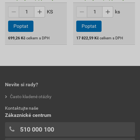
KS
ks
Poptat
Poptat
699,26
Kč
celkem s DPH
17 822,59
Kč
celkem s DPH
Nevíte si rady?
Často kladené otázky
Kontaktujte naše
Zákaznické centrum
510 000 100