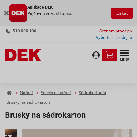
Aplikace DEK
Získat
Půjčovna ve vaší kapse.
510 000 100
Seznam prodejen
Vyberte si prodejnu
MENU
Nářadí
Speciální nářadí
Sádrokartonář
Brusky na sádrokarton
Brusky na sádrokarton