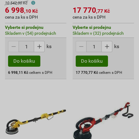
10 542,00 Kč
6 998
17 770
,10
Kč
,77
Kč
cena za ks s DPH
cena za ks s DPH
Vyberte si prodejnu
Vyberte si prodejnu
Skladem v (54) prodejnách
Skladem v (32) prodejnách
ks
ks
Do košíku
Do košíku
6 998,11
Kč
celkem s DPH
17 770,77
Kč
celkem s DPH