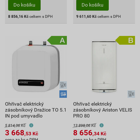
Do košíku
Do košíku
8 856,16
Kč
celkem s DPH
9 611,60
Kč
celkem s DPH
Ohřívač elektrický
Ohřívač elektrický
zásobníkový Dražice TO 5.1
zásobníkový Ariston VELIS
IN pod umyvadlo
PRO 80
5 814,36 Kč
13 898,06 Kč
3 668
8 656
,53
Kč
,34
Kč
cena za ks s DPH
cena za ks s DPH