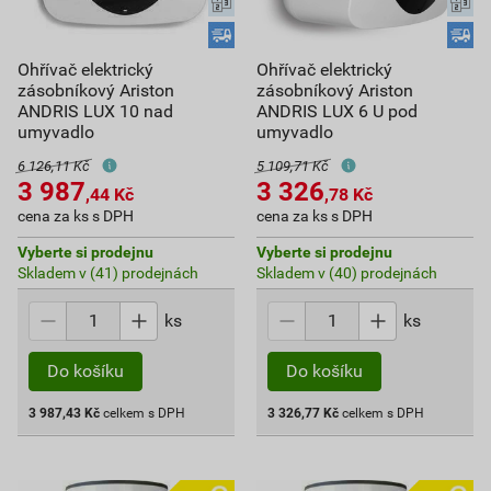
Ohřívač elektrický
Ohřívač elektrický
zásobníkový Ariston
zásobníkový Ariston
ANDRIS LUX 10 nad
ANDRIS LUX 6 U pod
umyvadlo
umyvadlo
6 126,11 Kč
5 109,71 Kč
3 987
3 326
,44
Kč
,78
Kč
cena za ks s DPH
cena za ks s DPH
Vyberte si prodejnu
Vyberte si prodejnu
Skladem v (41) prodejnách
Skladem v (40) prodejnách
ks
ks
Do košíku
Do košíku
3 987,43
Kč
celkem s DPH
3 326,77
Kč
celkem s DPH