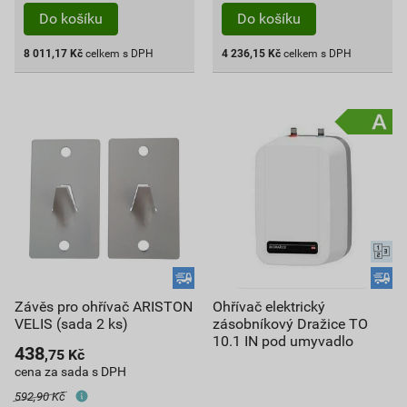
Do košíku
Do košíku
8 011,17
Kč
celkem s DPH
4 236,15
Kč
celkem s DPH
Závěs pro ohřívač ARISTON
Ohřívač elektrický
VELIS (sada 2 ks)
zásobníkový Dražice TO
10.1 IN pod umyvadlo
438
,75
Kč
cena za sada s DPH
592,90 Kč