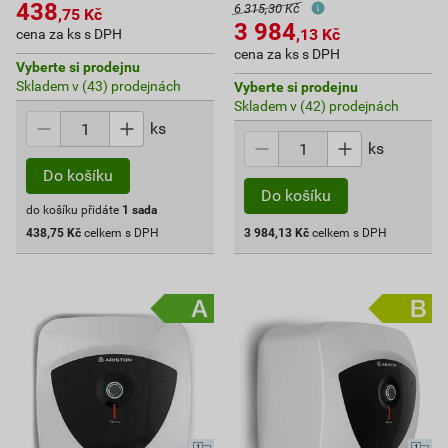
438
6 315,30 Kč
,75
Kč
3 984
,13
Kč
cena za ks s DPH
cena za ks s DPH
Vyberte si prodejnu
Skladem v (43) prodejnách
Vyberte si prodejnu
Skladem v (42) prodejnách
ks
ks
Do košíku
Do košíku
do košíku přidáte
1
sada
438,75
Kč
celkem s DPH
3 984,13
Kč
celkem s DPH