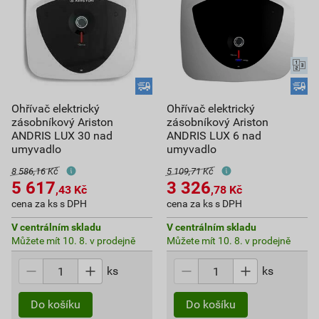
Ohřívač elektrický
Ohřívač elektrický
zásobníkový Ariston
zásobníkový Ariston
ANDRIS LUX 30 nad
ANDRIS LUX 6 nad
umyvadlo
umyvadlo
8 586,16 Kč
5 109,71 Kč
5 617
3 326
,43
Kč
,78
Kč
cena za ks s DPH
cena za ks s DPH
V centrálním skladu
V centrálním skladu
Můžete mít 10. 8. v prodejně
Můžete mít 10. 8. v prodejně
ks
ks
Do košíku
Do košíku