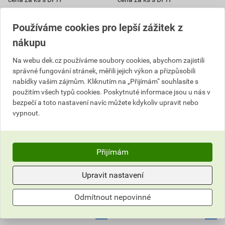
Vyberte si prodejnu
Vyberte si prodejnu
Skladem v (39) prodejnách
Skladem v (34) prodejnách
Používáme cookies pro lepší zážitek z
nákupu
ks
ks
Na webu dek.cz používáme soubory cookies, abychom zajistili
Do košíku
Do košíku
správné fungování stránek, měřili jejich výkon a přizpůsobili
nabídky vašim zájmům. Kliknutím na „Přijímám“ souhlasíte s
3 668,54
Kč
celkem s DPH
8 656,34
Kč
celkem s DPH
použitím všech typů cookies. Poskytnuté informace jsou u nás v
bezpečí a toto nastavení navíc můžete kdykoliv upravit nebo
vypnout.
Přijímám
Upravit nastavení
Odmítnout nepovinné