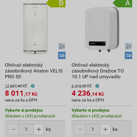
Ohřívač elektrický
Ohřívač elektrický
zásobníkový Ariston VELIS
zásobníkový Dražice TO
PRO 50
10.1 UP nad umyvadlo
12 857,46 Kč
6 315,30 Kč
8 011
4 236
,17
Kč
,14
Kč
cena za ks s DPH
cena za ks s DPH
Vyberte si prodejnu
Vyberte si prodejnu
Skladem v (43) prodejnách
Skladem v (43) prodejnách
ks
ks