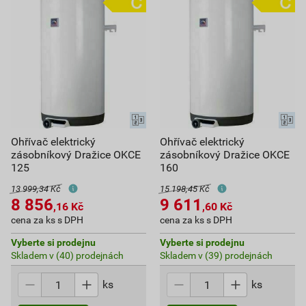
Ohřívač elektrický
Ohřívač elektrický
zásobníkový Dražice OKCE
zásobníkový Dražice OKCE
125
160
13 999,34 Kč
15 198,45 Kč
8 856
9 611
,16
Kč
,60
Kč
cena za ks s DPH
cena za ks s DPH
Vyberte si prodejnu
Vyberte si prodejnu
Skladem v (40) prodejnách
Skladem v (39) prodejnách
ks
ks