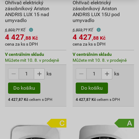
Ohřívač elektrický
Ohřívač elektrický
zásobníkový Ariston
zásobníkový Ariston
ANDRIS LUX 15 nad
ANDRIS LUX 15U pod
umyvadlo
umyvadlo
6 803,71 Kč
6 803,71 Kč
4 427
4 427
,88
Kč
,88
Kč
cena za ks s DPH
cena za ks s DPH
V centrálním skladu
V centrálním skladu
Můžete mít 10. 8. v prodejně
Můžete mít 10. 8. v prodejně
ks
ks
Do košíku
Do košíku
4 427,87
Kč
celkem s DPH
4 427,87
Kč
celkem s DPH