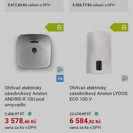
5 617,43
Kč
celkem s DPH
3 326,77
Kč
celkem s DPH
Ohřívač elektrický
Ohřívač elektrický
zásobníkový Ariston
zásobníkový Ariston LYDOS
ANDRIS R 10U pod
ECO 100 V
umyvadlo
5 496,91 Kč
10 074,46 Kč
3 578
6 584
,46
Kč
,82
Kč
cena za ks s DPH
cena za ks s DPH