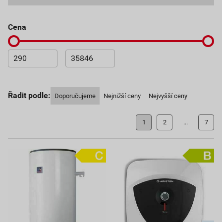
cena
Řadit podle:
Doporučujeme
Nejnižší ceny
Nejvyšší ceny
1
2
...
7