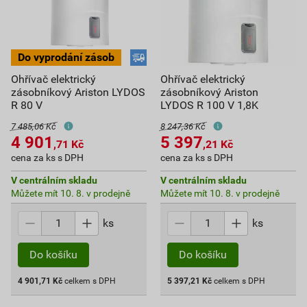
Ohřívač elektrický
Ohřívač elektrický
zásobníkový Ariston LYDOS
zásobníkový Ariston
R 80 V
LYDOS R 100 V 1,8K
7 485,06 Kč
8 247,36 Kč
4 901
5 397
,71
Kč
,21
Kč
cena za ks s DPH
cena za ks s DPH
V centrálním skladu
V centrálním skladu
Můžete mít 10. 8. v prodejně
Můžete mít 10. 8. v prodejně
ks
ks
Do košíku
Do košíku
4 901,71
Kč
celkem s DPH
5 397,21
Kč
celkem s DPH