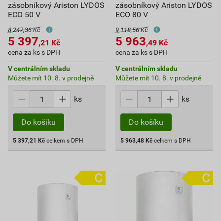
zásobníkový Ariston LYDOS
zásobníkový Ariston LYDOS
ECO 50 V
ECO 80 V
8 247,36 Kč
9 118,56 Kč
5 397
5 963
,21
Kč
,49
Kč
cena za ks s DPH
cena za ks s DPH
V centrálním skladu
V centrálním skladu
Můžete mít 10. 8. v prodejně
Můžete mít 10. 8. v prodejně
ks
ks
Do košíku
Do košíku
5 397,21
Kč
celkem s DPH
5 963,48
Kč
celkem s DPH