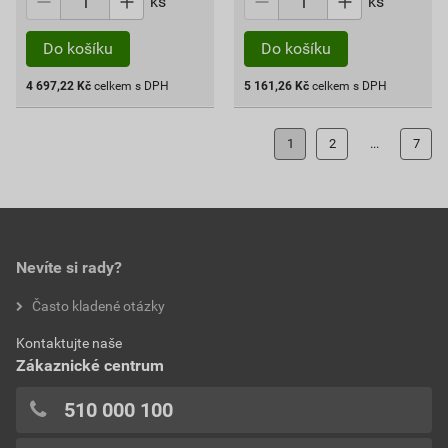
ks
ks
Do košíku
Do košíku
4 697,22
Kč
celkem s DPH
5 161,26
Kč
celkem s DPH
1
2
...
7
Nevíte si rady?
Často kladené otázky
Kontaktujte naše
Zákaznické centrum
510 000 100