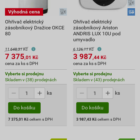
Ohřívač elektrický
Ohřívač elektrický
zásobníkový Dražice OKCE
zásobníkový Ariston
80
ANDRIS LUX 10U pod
umyvadlo
11 648,31 Kč
6 126,11 Kč
7 375
3 987
,01
Kč
,44
Kč
cena za ks s DPH
cena za ks s DPH
Vyberte si prodejnu
Vyberte si prodejnu
Skladem v (38) prodejnách
Skladem v (43) prodejnách
ks
ks
Do košíku
Do košíku
7 375,01
Kč
celkem s DPH
3 987,43
Kč
celkem s DPH