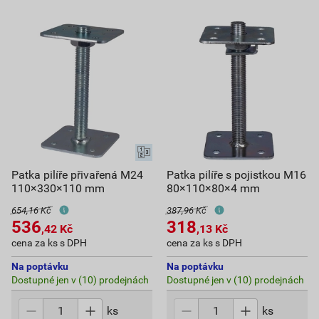
Patka pilíře přivařená M24
Patka pilíře s pojistkou M16
110×330×110 mm
80×110×80×4 mm
654,16 Kč
387,96 Kč
536
318
,42
Kč
,13
Kč
cena za ks s DPH
cena za ks s DPH
Na poptávku
Na poptávku
Dostupné jen v (10) prodejnách
Dostupné jen v (10) prodejnách
ks
ks