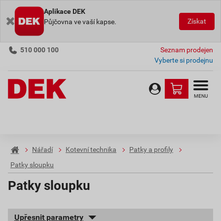
Aplikace DEK
Získat
Půjčovna ve vaší kapse.
510 000 100
Seznam prodejen
Vyberte si prodejnu
MENU
Nářadí
Kotevní technika
Patky a profily
Patky sloupku
Patky sloupku
Upřesnit parametry