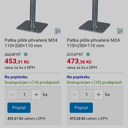
Patka pilíře přivařená M24
Patka pilíře přivařená M24
110×200×110 mm
110×250×110 mm
552,82 Kč
577,27 Kč
453
473
,31
Kč
,36
Kč
cena za ks s DPH
cena za ks s DPH
Na poptávku
Na poptávku
Dostupné jen v (14) prodejnách
Dostupné jen v (10) prodejnách
ks
ks
Poptat
Poptat
453,31
Kč
celkem s DPH
473,36
Kč
celkem s DPH