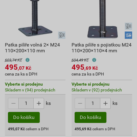
Patka pilíře volná 2× M24
Patka pilíře s pojistkou M24
110×200×110 mm
110×200×110×4 mm
603,74 Kč
604,49 Kč
495
495
,07
Kč
,69
Kč
cena za ks s DPH
cena za ks s DPH
Vyberte si prodejnu
Vyberte si prodejnu
Skladem v (94) prodejnách
Skladem v (92) prodejnách
ks
ks
Do košíku
Do košíku
495,07
Kč
celkem s DPH
495,69
Kč
celkem s DPH