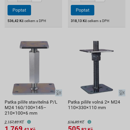
Poptat
Poptat
536,42
Kč
celkem s DPH
318,13
Kč
celkem s DPH
Patka pilíře stavitelná P/L
Patka pilíře volná 2× M24
M24 160/100×145–
110×330×110 mm
210×100×6 mm
2 157,83 Kč
616,85 Kč
1 769
505
,42
Kč
,82
Kč