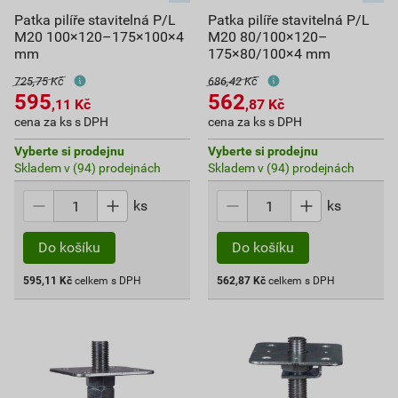
Patka pilíře stavitelná P/L
Patka pilíře stavitelná P/L
M20 100×120–175×100×4
M20 80/100×120–
mm
175×80/100×4 mm
725,75 Kč
686,42 Kč
595
562
,11
Kč
,87
Kč
cena za ks s DPH
cena za ks s DPH
Vyberte si prodejnu
Vyberte si prodejnu
Skladem v (94) prodejnách
Skladem v (94) prodejnách
ks
ks
Do košíku
Do košíku
595,11
Kč
celkem s DPH
562,87
Kč
celkem s DPH