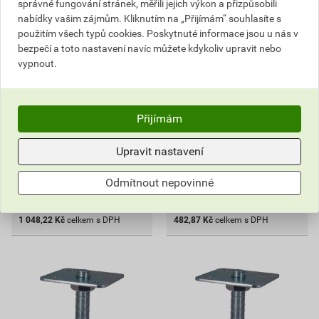
správné fungování stránek, měřili jejich výkon a přizpůsobili
Patka pilíře s pojistkou M30
Patka sloupku bez základny
nabídky vašim zájmům. Kliknutím na „Přijímám“ souhlasíte s
140/125×330×140/125×6
M24 100×330×100×6 mm
použitím všech typů cookies. Poskytnuté informace jsou u nás v
mm
bezpečí a toto nastavení navíc můžete kdykoliv upravit nebo
1 278,32 Kč
588,87 Kč
vypnout.
1 048
482
,22
Kč
,87
Kč
cena za ks s DPH
cena za ks s DPH
Vyberte si prodejnu
Vyberte si prodejnu
Přijímám
Skladem v (31) prodejnách
Skladem v (31) prodejnách
Upravit nastavení
ks
ks
Odmítnout nepovinné
Do košíku
Do košíku
1 048,22
Kč
celkem s DPH
482,87
Kč
celkem s DPH