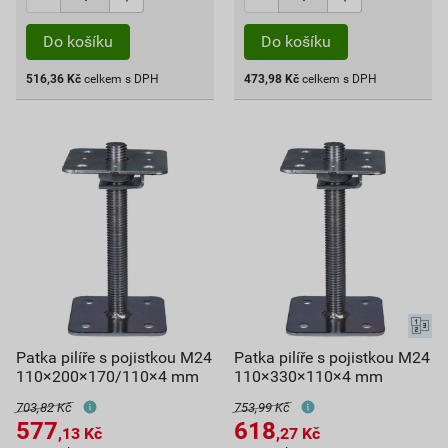
Do košíku
Do košíku
516,36
Kč
celkem s DPH
473,98
Kč
celkem s DPH
Patka pilíře s pojistkou M24
Patka pilíře s pojistkou M24
110×200×170/110×4 mm
110×330×110×4 mm
703,82 Kč
753,99 Kč
577
618
,13
Kč
,27
Kč