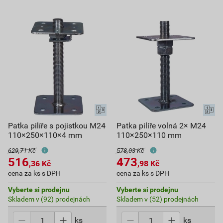
Patka pilíře s pojistkou M24
Patka pilíře volná 2× M24
110×250×110×4 mm
110×250×110 mm
629,71 Kč
578,03 Kč
516
473
,36
Kč
,98
Kč
cena za ks s DPH
cena za ks s DPH
Vyberte si prodejnu
Vyberte si prodejnu
Skladem v (92) prodejnách
Skladem v (52) prodejnách
ks
ks