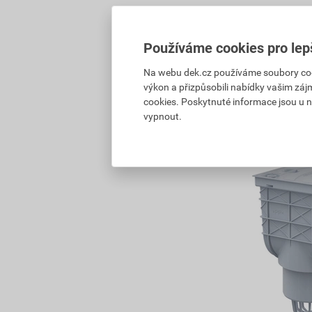
Vyberte si prod
Skladem v (84) 
Používáme cookies pro lep
Na webu dek.cz používáme soubory cooki
výkon a přizpůsobili nabídky vašim záj
272,08
Kč
celke
cookies. Poskytnuté informace jsou u n
vypnout.