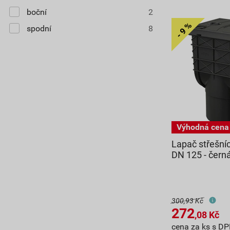
boční
2
spodní
8
Lapač střešní
DN 125 - čern
300,93 Kč
272
,08
Kč
cena za ks s D