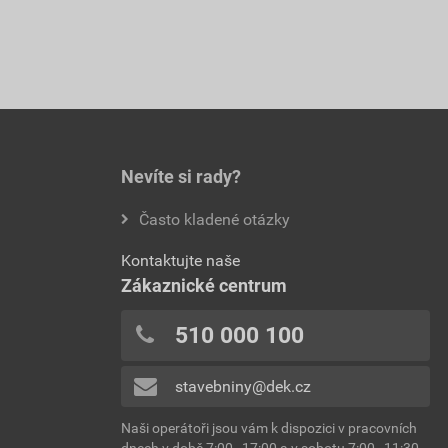
Nevíte si rady?
Často kladené otázky
Kontaktujte naše
Zákaznické centrum
510 000 100
stavebniny@dek.cz
Naši operátoři jsou vám k dispozici v pracovních
dnech v době 7:00–17:00 a v sobotu 7:00–11:30.