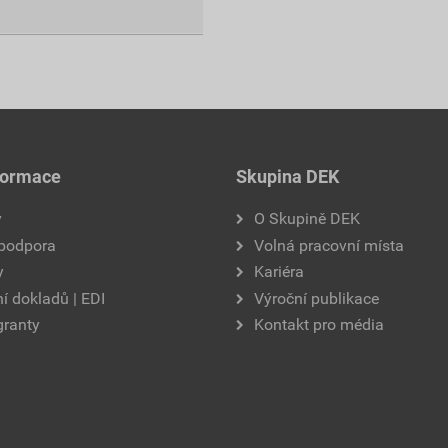
formace
Skupina DEK
y
O Skupině DEK
 podpora
Volná pracovní místa
y
Kariéra
í dokladů | EDI
Výroční publikace
granty
Kontakt pro média