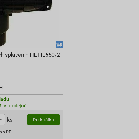
ch splavenin HL HL660/2
PH
ladu
. v prodejně
ks
Do košíku
m s DPH