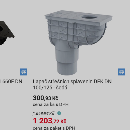
HL660E DN
Lapač střešních splavenin DEK DN
100/125 - šedá
300
,93
Kč
cena za ks s DPH
1 648,94 Kč
1 203
,72
Kč
cena za paket s DPH