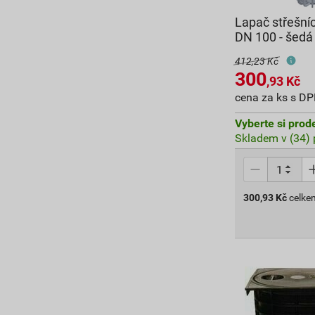
Lapač střešní
DN 100 - šedá
412,23 Kč
300
,93
Kč
cena za ks s D
Vyberte si prod
Skladem v (34) 
300,93
Kč
celke