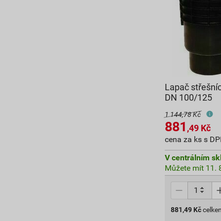
Lapač střešní
DN 100/125
1 144,78 Kč
881
,49
Kč
cena za ks s D
V centrálním sk
Můžete mít 11. 8
881,49
Kč
celke