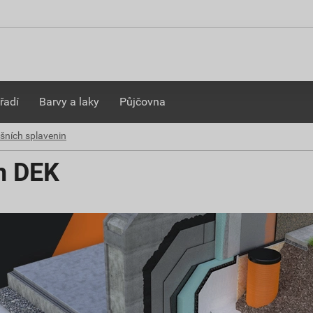
řadí
Barvy a laky
Půjčovna
šních splavenin
n DEK