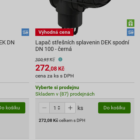
DEK DN
Lapač střešních splavenin DEK spodní
DN 100 - černá
300,93 Kč
272
,08
Kč
cena za ks s DPH
Vyberte si prodejnu
Skladem v (87) prodejnách
ks
Do košíku
Do košíku
272,08
Kč
celkem s DPH