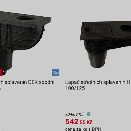
ch splavenin DEK spodní
Lapač střešních splavenin 
á
100/125
704,61 Kč
542
,55
Kč
PH
cena za ks s DPH