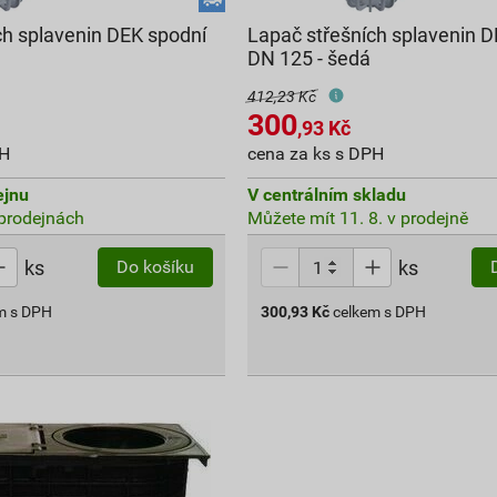
ch splavenin DEK spodní
Lapač střešních splavenin 
DN 125 - šedá
412,23 Kč
300
,93
Kč
PH
cena za ks s DPH
ejnu
V centrálním skladu
prodejnách
Můžete mít 11. 8. v prodejně
ks
ks
Do košíku
m s DPH
300,93
Kč
celkem s DPH