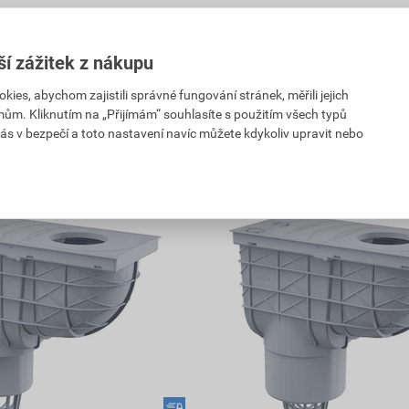
ejnu
Vyberte si prodejnu
prodejnách
Skladem v (73) prodejnách
ší zážitek z nákupu
ks
ks
Do košíku
es, abychom zajistili správné fungování stránek, měřili jejich
mům. Kliknutím na „Přijímám“ souhlasíte s použitím všech typů
m s DPH
542,55
Kč
celkem s DPH
ás v bezpečí a toto nastavení navíc můžete kdykoliv upravit nebo