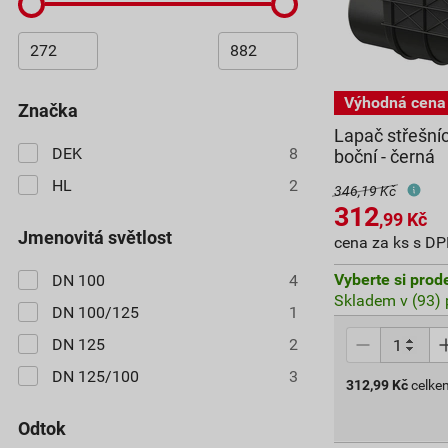
značka
Lapač střešní
DEK
8
boční - černá
HL
2
346,19 Kč
312
,99
Kč
jmenovitá světlost
cena za ks s D
Vyberte si prod
DN 100
4
Skladem v (93) 
DN 100/125
1
DN 125
2
DN 125/100
3
312,99
Kč
celke
odtok