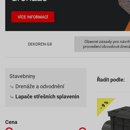
Obecné zásady pro návrh
DEKDREN G8
provedení obvodové dren
Stavebniny
Řadit podle:
Drenáže a odvodnění
Lapače střešních splavenin
cena