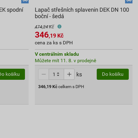
DEK spodní
Lapač střešních splavenin DEK DN 100
boční - šedá
474,24 Kč
346
,19
Kč
cena za ks s DPH
V centrálním skladu
Můžete mít 11. 8. v prodejně
ks
Do košíku
Do košíku
346,19
Kč
celkem s DPH