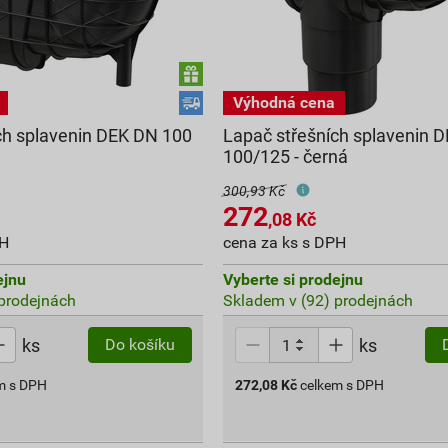
ch splavenin DEK DN 100
Lapač střešních splavenin 
100/125 - černá
300,93 Kč
272
,08
Kč
PH
cena za ks s DPH
ejnu
Vyberte si prodejnu
prodejnách
Skladem v (92) prodejnách
ks
ks
Do košíku
m s DPH
272,08
Kč
celkem s DPH