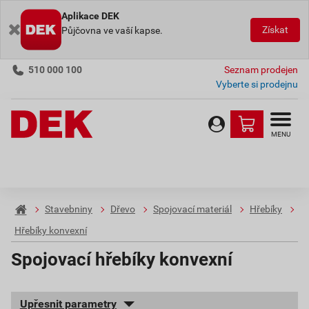
Aplikace DEK
Získat
Půjčovna ve vaší kapse.
510 000 100
Seznam prodejen
Vyberte si prodejnu
MENU
Stavebniny
Dřevo
Spojovací materiál
Hřebíky
Hřebíky konvexní
Spojovací hřebíky konvexní
Upřesnit parametry