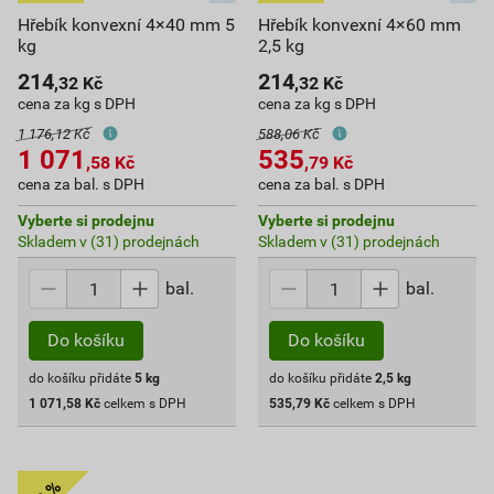
Hřebík konvexní 4×40 mm 5
Hřebík konvexní 4×60 mm
kg
2,5 kg
214
214
,32
Kč
,32
Kč
cena za kg s DPH
cena za kg s DPH
1 176,12 Kč
588,06 Kč
1 071
535
,58
Kč
,79
Kč
cena za bal. s DPH
cena za bal. s DPH
Vyberte si prodejnu
Vyberte si prodejnu
Skladem v (31) prodejnách
Skladem v (31) prodejnách
bal.
bal.
Do košíku
Do košíku
do košíku přidáte
5
kg
do košíku přidáte
2,5
kg
1 071,58
Kč
celkem s DPH
535,79
Kč
celkem s DPH