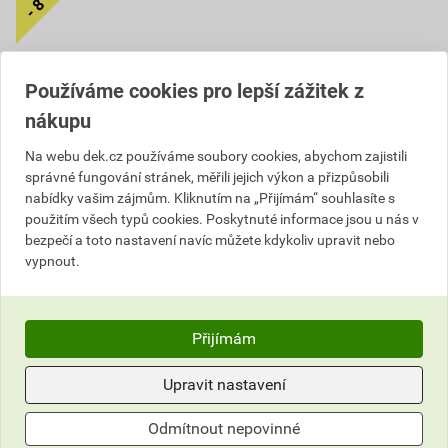
Používáme cookies pro lepší zážitek z
nákupu
Na webu dek.cz používáme soubory cookies, abychom zajistili
správné fungování stránek, měřili jejich výkon a přizpůsobili
Hřebík konvexní 4×50 mm 5
nabídky vašim zájmům. Kliknutím na „Přijímám“ souhlasíte s
kg
použitím všech typů cookies. Poskytnuté informace jsou u nás v
bezpečí a toto nastavení navíc můžete kdykoliv upravit nebo
214
,32
Kč
vypnout.
cena za kg s DPH
1 176,12 Kč
1 071
,58
Kč
Přijímám
cena za bal. s DPH
Na poptávku
Upravit nastavení
Dostupné jen v (30) prodejnách
Odmítnout nepovinné
bal.