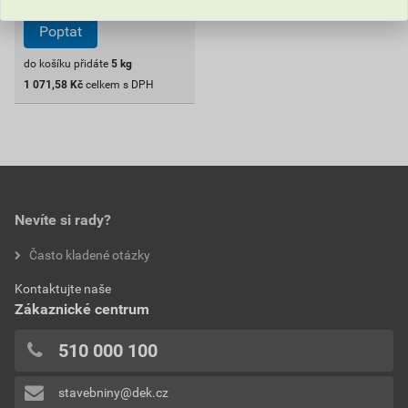
Poptat
do košíku přidáte
5
kg
1 071,58
Kč
celkem s DPH
Nevíte si rady?
Často kladené otázky
Kontaktujte naše
Zákaznické centrum
510 000 100
stavebniny@dek.cz