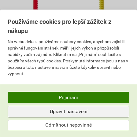
Používáme cookies pro lepší zážitek z
nákupu
Na webu dek.cz používáme soubory cookies, abychom zajistili
správné fungování stránek, měřili jejich výkon a přizpůsobili
Závity přímé Levelys 1,5
Závity přímé Levelys 2 mm
nabídky vašim zájmům. Kliknutím na „Přijímám“ souhlasíte s
mm 100 ks
100 ks
použitím všech typů cookies. Poskytnuté informace jsou u nás v
bezpečí a toto nastavení navíc můžete kdykoliv upravit nebo
2
2
,78
Kč
,78
Kč
vypnout.
cena za ks s DPH
cena za ks s DPH
277
277
,70
Kč
,70
Kč
cena za bal. s DPH
cena za bal. s DPH
Přijímám
Vyberte si prodejnu
Vyberte si prodejnu
Skladem v (89) prodejnách
Skladem v (73) prodejnách
Upravit nastavení
bal.
bal.
Odmítnout nepovinné
Do košíku
Do košíku