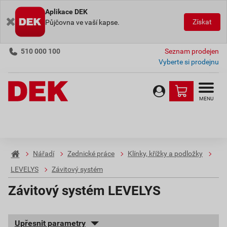
Aplikace DEK
Získat
Půjčovna ve vaší kapse.
510 000 100
Seznam prodejen
Vyberte si prodejnu
MENU
Nářadí
Zednické práce
Klínky, křížky a podložky
LEVELYS
Závitový systém
Závitový systém LEVELYS
Upřesnit parametry