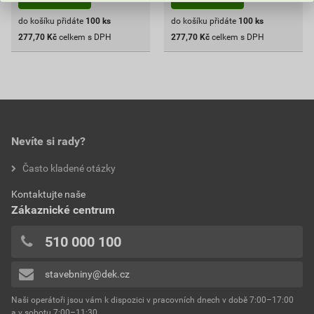
do košíku přidáte
100
ks
do košíku přidáte
100
ks
277,70
Kč
celkem s DPH
277,70
Kč
celkem s DPH
Nevíte si rady?
Často kladené otázky
Kontaktujte naše
Zákaznické centrum
510 000 100
stavebniny@dek.cz
Naši operátoři jsou vám k dispozici v pracovních dnech v době 7:00–17:00
a v sobotu 7:00–11:30.