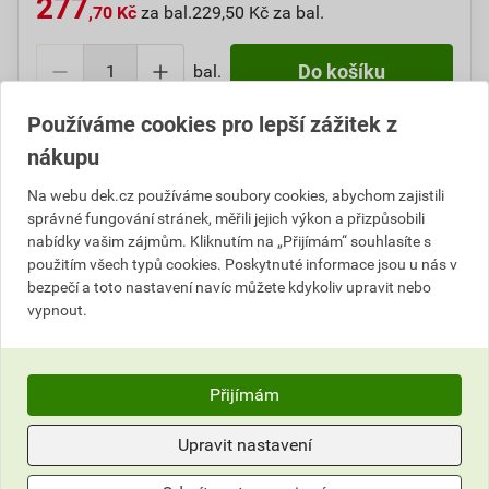
277
,70 Kč
za bal.
229,50 Kč za bal.
bal.
Do košíku
Používáme cookies pro lepší zážitek z
Do košíku přidáte
1 bal. / 100 ks
za
277,70
Kč
s DPH
nákupu
(
229,50
Kč
bez DPH).
Na webu dek.cz používáme soubory cookies, abychom zajistili
Číslo položky:
1211101371
Katalogový kód: Z46T3
správné fungování stránek, měřili jejich výkon a přizpůsobili
Výrobky značky:
Levelys
nabídky vašim zájmům. Kliknutím na „Přijímám“ souhlasíte s
použitím všech typů cookies. Poskytnuté informace jsou u nás v
bezpečí a toto nastavení navíc můžete kdykoliv upravit nebo
vypnout.
Popis
Závitový systém Levelys kombinuje výhody
Přijímám
předchozích systémů (klínového i maticového
systému). Vyrovnávací systém se závity a maticemi
Upravit nastavení
můžete využít při vodorovné podlaze, spádované