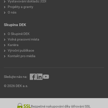
Vystavování dokladů | EDI
Projekty a granty
O nás
Skupina DEK
O Skupině DEK
Volná pracovní místa
Kariéra
Výroční publikace
Kontakt pro média
Sledujte nás na:
© 2026 DEK a.s.
Bezpečné nakupování díky šifrování SSL