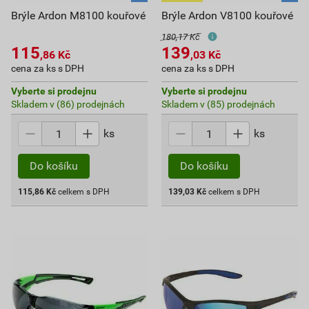
Brýle Ardon M8100 kouřové
Brýle Ardon V8100 kouřové
180,17 Kč
115
139
,86
Kč
,03
Kč
cena za ks s DPH
cena za ks s DPH
Vyberte si prodejnu
Vyberte si prodejnu
Skladem v (86) prodejnách
Skladem v (85) prodejnách
ks
ks
Do košíku
Do košíku
115,86
Kč
celkem s DPH
139,03
Kč
celkem s DPH