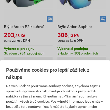
Brýle Ardon P2 kouřové
Brýle Ardon Saphire
203
306
,28
Kč
,13
Kč
cena za ks s DPH
cena za ks s DPH
Vyberte si prodejnu
Vyberte si prodejnu
Skladem v (84) prodejnách
Skladem v (83) prodejnách
ks
ks
Používáme cookies pro lepší zážitek z
Do košíku
Do košíku
nákupu
203,28
Kč
celkem s DPH
306,13
Kč
celkem s DPH
Na webu dek.cz používáme soubory cookies, abychom zajistili
správné fungování stránek, měřili jejich výkon a přizpůsobili
nabídky vašim zájmům. Kliknutím na „Přijímám“ souhlasíte s
použitím všech typů cookies. Poskytnuté informace jsou u nás v
bezpečí a toto nastavení navíc můžete kdykoliv upravit nebo