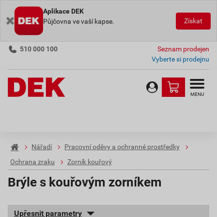
Aplikace DEK
Získat
Půjčovna ve vaší kapse.
510 000 100
Seznam prodejen
Vyberte si prodejnu
MENU
Nářadí
Pracovní oděvy a ochranné prostředky
Ochrana zraku
Zorník kouřový
Brýle s kouřovým zorníkem
Upřesnit parametry