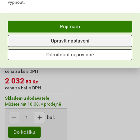
vypnout.
Přijímám
Upravit nastavení
Odmítnout nepovinné
Brýle Ardon M1100
203
,28
Kč
cena za ks s DPH
2 032
,80
Kč
cena za bal. s DPH
Skladem u dodavatele
Můžete mít 18.08. v prodejně
bal.
Do košíku