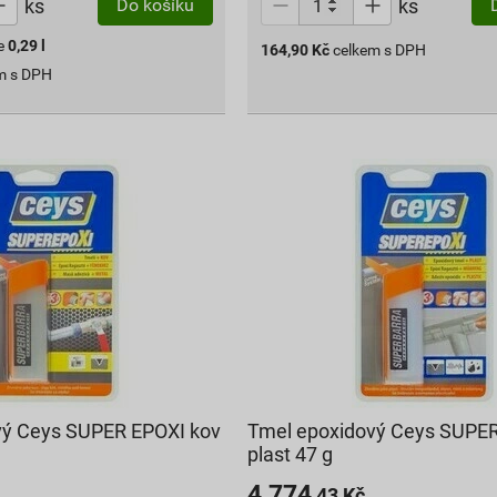
ks
ks
Do košíku
e
0,29
l
164,90
Kč
celkem s DPH
m s DPH
vý Ceys SUPER EPOXI kov
Tmel epoxidový Ceys SUPE
plast 47 g
4 774
,43
Kč