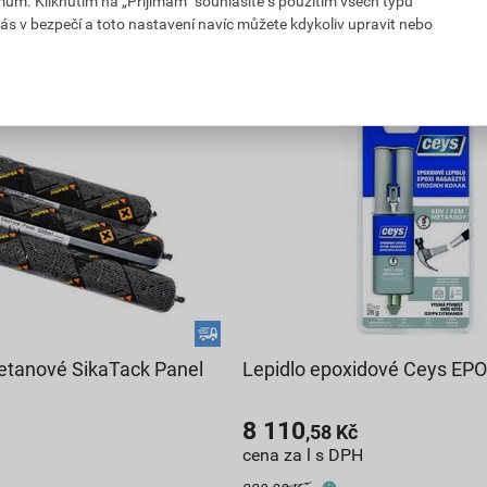
mům. Kliknutím na „Přijímám“ souhlasíte s použitím všech typů
m s DPH
186,15
Kč
celkem s DPH
ás v bezpečí a toto nastavení navíc můžete kdykoliv upravit nebo
retanové SikaTack Panel
Lepidlo epoxidové Ceys EPO
8 110
,58
Kč
cena za l s DPH