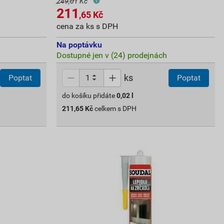
249,01 Kč
211
,65
Kč
cena za ks s DPH
Na poptávku
Dostupné jen v (24) prodejnách
ks
Poptat
Poptat
do košíku přidáte
0,02
l
211,65
Kč
celkem s DPH