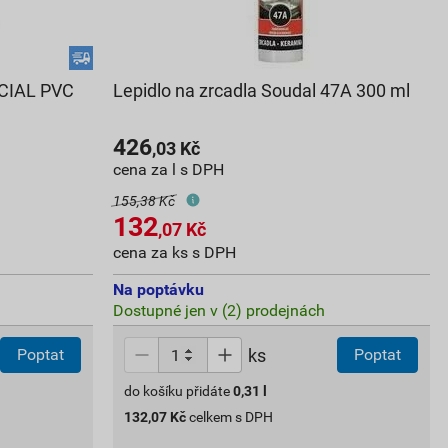
ECIAL PVC
Lepidlo na zrcadla Soudal 47A 300 ml
426
,03
Kč
cena za l s DPH
155,38 Kč
132
,07
Kč
cena za ks s DPH
Na poptávku
Dostupné jen v (2) prodejnách
ks
Poptat
Poptat
do košíku přidáte
0,31
l
132,07
Kč
celkem s DPH