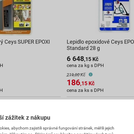
vý Ceys SUPER EPOXI
Lepidlo epoxidové Ceys EPO
Standard 28 g
6 648
,15
Kč
PH
cena za kg s DPH
219,00 Kč
186
,15
Kč
PH
cena za ks s DPH
ejnu
Vyberte si prodejnu
prodejnách
Skladem v (31) prodejnách
ší zážitek z nákupu
ks
ks
Do košíku
es, abychom zajistili správné fungování stránek, měřili jejich
e
0,05
kg
do košíku přidáte
0,03
kg