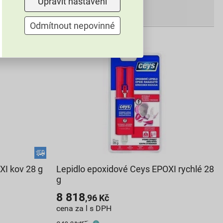
Upravit nastavení
530,62
Kč
celkem s DPH
Odmítnout nepovinné
XI kov 28 g
Lepidlo epoxidové Ceys EPOXI rychlé 28
g
8 818
,96
Kč
cena za l s DPH