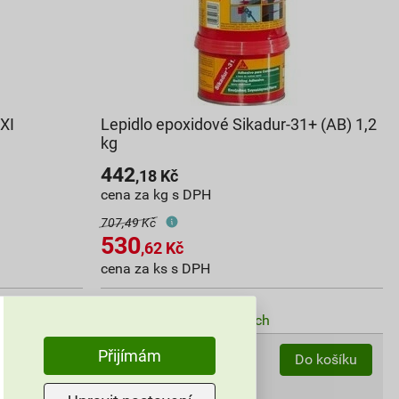
XI
Lepidlo epoxidové Sikadur-31+ (AB) 1,2
kg
442
,18
Kč
cena za kg s DPH
707,49 Kč
530
,62
Kč
cena za ks s DPH
Vyberte si prodejnu
Skladem v (31) prodejnách
Přijímám
ks
Do košíku
Do košíku
do košíku přidáte
1,2
kg