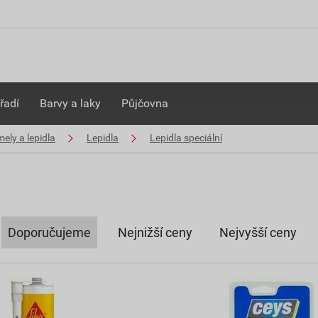
řadí
Barvy a laky
Půjčovna
ely a lepidla
Lepidla
Lepidla speciální
Doporučujeme
Nejnižší ceny
Nejvyšší ceny