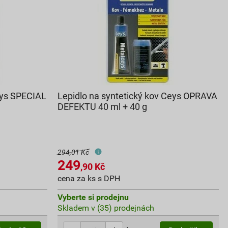
eys SPECIAL
Lepidlo na syntetický kov Ceys OPRAVA
DEFEKTU 40 ml + 40 g
294,01 Kč
249
,90
Kč
cena za ks s DPH
Vyberte si prodejnu
Skladem v (35) prodejnách