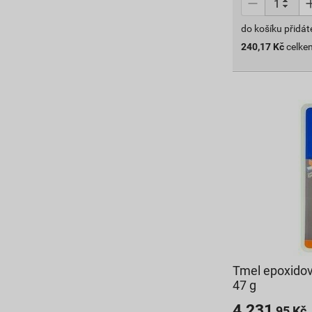
do košíku přidát
240,17
Kč
celke
Tmel epoxido
47 g
4 231
,95
Kč