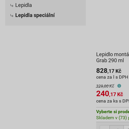
Lepidla
Lepidla speciální
Lepidlo montá
Grab 290 ml
828
,17
Kč
cena za l s DPH
329,00 Kč
240
,17
Kč
cena za ks s D
Vyberte si prod
Skladem v (73) 