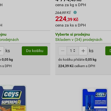
PH
cena za kg s DPH
264,00 Kč
224
,39
Kč
PH
cena za ks s DPH
ejnu
Vyberte si prodejnu
prodejnách
Skladem v (34) prodejnách
ks
ks
Do košíku
e
0,05
kg
do košíku přidáte
0,05
kg
m s DPH
224,39
Kč
celkem s DPH