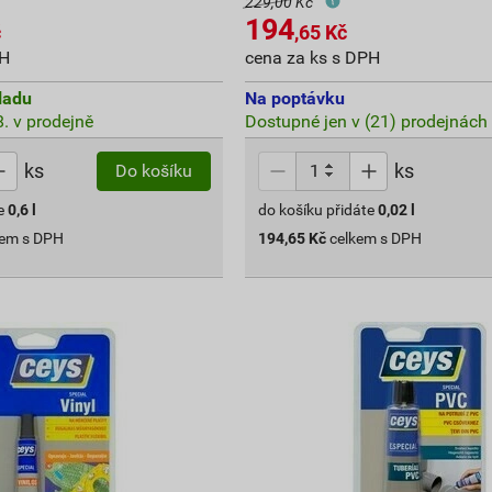
229,00 Kč
194
č
,65
Kč
PH
cena za ks s DPH
ladu
Na poptávku
. v prodejně
Dostupné jen v (21) prodejnách
ks
ks
Do košíku
e
0,6
l
do košíku přidáte
0,02
l
kem s DPH
194,65
Kč
celkem s DPH