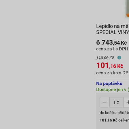
Lepidlo na mě
SPECIAL VINY
6 743
,54
Kč
cena za l s DPH
119,00 Kč
101
,16
Kč
cena za ks s D
Na poptávku
Dostupné jen v 
do košíku přidát
101,16
Kč
celke