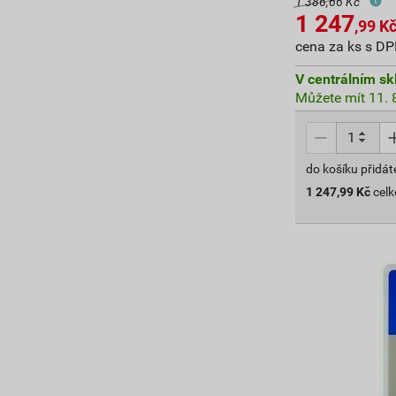
1 386,66 Kč
1 247
,99
K
cena za ks s D
V centrálním sk
Můžete mít 11. 8
do košíku přidát
1 247,99
Kč
cel