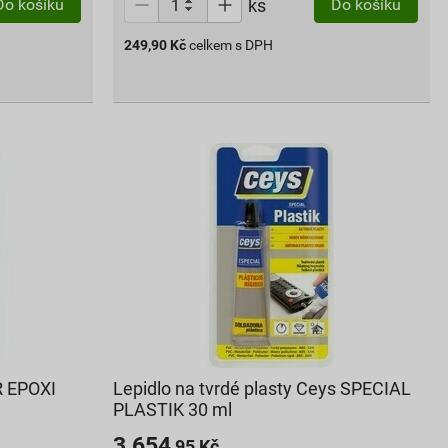
ks
Do košíku
Do košíku
249,90
Kč
celkem s DPH
R EPOXI
Lepidlo na tvrdé plasty Ceys SPECIAL
PLASTIK 30 ml
3 654
,95
Kč