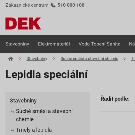
Zákaznické centrum
510 000 100
Stavebniny
Elektromateriál
Voda Topení Sanita
Ná
Stavebniny
Suché směsi a stavební chemie
Tm
Lepidla speciální
Řadit podle:
Stavebniny
Suché směsi a stavební
chemie
Tmely a lepidla