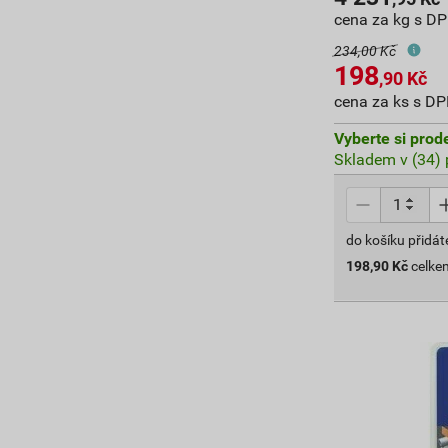
cena za kg s D
234,00 Kč
198
,90
Kč
cena za ks s D
Vyberte si prod
Skladem v (34) 
do košíku přidát
198,90
Kč
celke