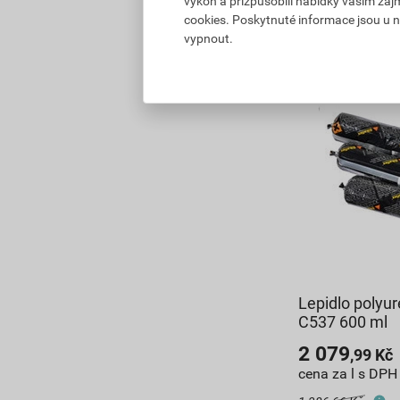
výkon a přizpůsobili nabídky vašim záj
198,90
Kč
celke
cookies. Poskytnuté informace jsou u n
vypnout.
Lepidlo polyu
C537 600 ml
2 079
,99
Kč
cena za l s DPH