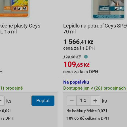
kčené plasty Ceys
Lepidlo na potrubí Ceys SP
L 15 ml
70 ml
1 566
,41
Kč
cena za l s DPH
129,00 Kč
109
,65
Kč
PH
cena za ks s DPH
Na poptávku
(1) prodejně
Dostupné jen v (28) prodejnách
ks
ks
Poptat
e
0,02
l
do košíku přidáte
0,07
l
m s DPH
109,65
Kč
celkem s DPH