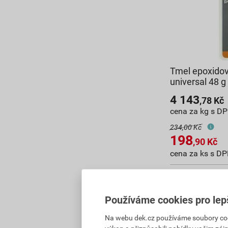
Tmel epoxido
universal 48 g
4 143
,78
Kč
cena za kg s D
234,00 Kč
198
,90
Kč
cena za ks s D
Vyberte si prod
Skladem v (33) 
Používáme cookies pro lep
Na webu dek.cz používáme soubory cooki
do košíku přidát