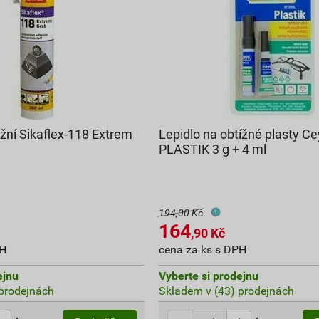
žní Sikaflex-118 Extrem
Lepidlo na obtížné plasty C
PLASTIK 3 g + 4 ml
194,00 Kč
164
,90
Kč
PH
cena za ks s DPH
ejnu
Vyberte si prodejnu
prodejnách
Skladem v (43) prodejnách