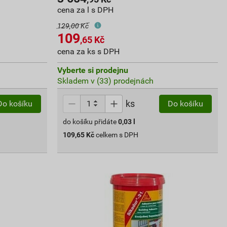
cena za l s DPH
129,00 Kč
109
,65
Kč
cena za ks s DPH
Vyberte si prodejnu
Skladem v (33) prodejnách
ks
Do košíku
Do košíku
do košíku přidáte
0,03
l
109,65
Kč
celkem s DPH