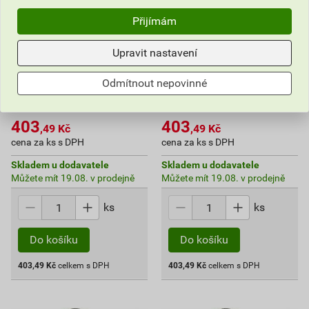
Přijímám
Upravit nastavení
Odmítnout nepovinné
Košile Ardon Urban černá
Košile Ardon Urban černá
45–46
47–48
403
403
,49
Kč
,49
Kč
cena za ks s DPH
cena za ks s DPH
Skladem u dodavatele
Skladem u dodavatele
Můžete mít 19.08. v prodejně
Můžete mít 19.08. v prodejně
ks
ks
Do košíku
Do košíku
403,49
Kč
celkem s DPH
403,49
Kč
celkem s DPH