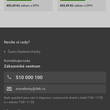
403,49
Kč
celkem s DPH
403,49
Kč
celkem s DPH
Nevíte si rady?
Často kladené otázky
Kontaktujte naše
Zákaznické centrum
510 000 100
stavebniny@dek.cz
Naši operátoři jsou vám k dispozici v pracovních dnech v době 7:00–17:00
a v sobotu 7:00–11:30.