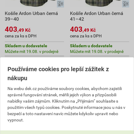
Košile Ardon Urban černá
Košile Ardon Urban černá
39–40
41–42
403
403
,49
Kč
,49
Kč
cena za ks s DPH
cena za ks s DPH
Skladem u dodavatele
Skladem u dodavatele
Můžete mít 19.08. v prodejně
Můžete mít 19.08. v prodejně
ks
ks
Používáme cookies pro lepší zážitek z
nákupu
Do košíku
Do košíku
Na webu dek.cz používáme soubory cookies, abychom zajistili
403,49
Kč
celkem s DPH
403,49
Kč
celkem s DPH
správné fungování stránek, měřili jejich výkon a přizpůsobili
nabídky vašim zájmům. Kliknutím na „Přijímám“ souhlasíte s
použitím všech typů cookies. Poskytnuté informace jsou u nás v
bezpečí a toto nastavení navíc můžete kdykoliv upravit nebo
vypnout.