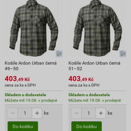
Košile Ardon Urban černá
Košile Ardon Urban černá
49–50
51–52
403
403
,49
Kč
,49
Kč
cena za ks s DPH
cena za ks s DPH
Skladem u dodavatele
Skladem u dodavatele
Můžete mít 19.08. v prodejně
Můžete mít 19.08. v prodejně
ks
ks
Do košíku
Do košíku