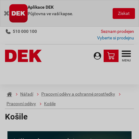
Aplikace DEK
Získat
Půjčovna ve vaší kapse.
510 000 100
Seznam prodejen
Vyberte si prodejnu
MENU
Nářadí
Pracovní oděvy a ochranné prostředky
Pracovní oděvy
Košile
Košile