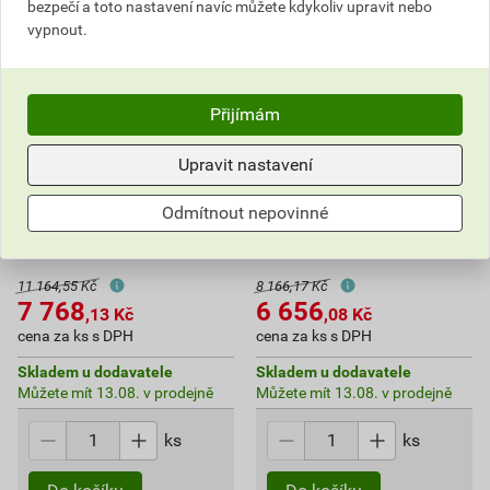
bezpečí a toto nastavení navíc můžete kdykoliv upravit nebo
vypnout.
Přijímám
Upravit nastavení
Odmítnout nepovinné
Laser křížový Bosch GCL 2-
Laser křížový Bosch GCL 2-
50 C L-BOXX + držák RM2
50 G
11 164,55 Kč
8 166,17 Kč
7 768
6 656
,13
Kč
,08
Kč
cena za ks s DPH
cena za ks s DPH
Skladem u dodavatele
Skladem u dodavatele
Můžete mít 13.08. v prodejně
Můžete mít 13.08. v prodejně
ks
ks