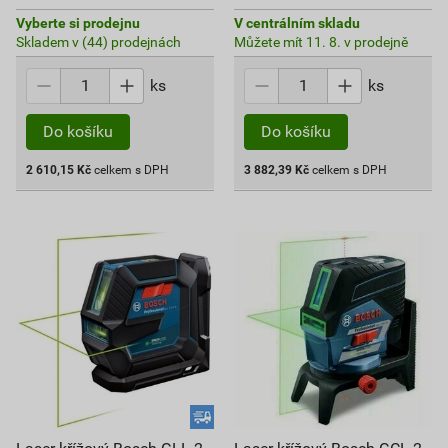
Vyberte si prodejnu
V centrálním skladu
Skladem v (44) prodejnách
Můžete mít 11. 8. v prodejně
ks
ks
Do košíku
Do košíku
2 610,15
Kč
celkem s DPH
3 882,39
Kč
celkem s DPH