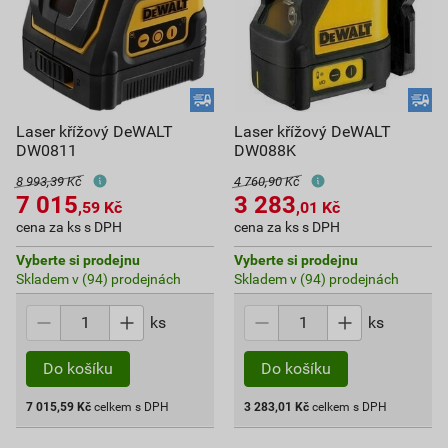
Laser křížový DeWALT
Laser křížový DeWALT
DW0811
DW088K
8 993,39 Kč
4 760,90 Kč
7 015
3 283
,59
Kč
,01
Kč
cena za ks s DPH
cena za ks s DPH
Vyberte si prodejnu
Vyberte si prodejnu
Skladem v (94) prodejnách
Skladem v (94) prodejnách
ks
ks
Do košíku
Do košíku
7 015,59
Kč
celkem s DPH
3 283,01
Kč
celkem s DPH