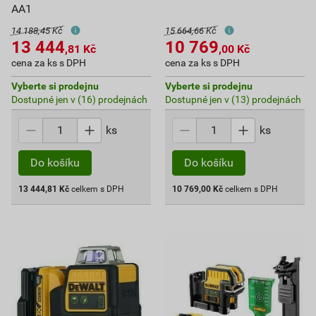
AA1
14 188,45 Kč
15 664,66 Kč
13 444
10 769
,81
Kč
,00
Kč
cena za ks s DPH
cena za ks s DPH
Vyberte si prodejnu
Vyberte si prodejnu
Dostupné jen v (16) prodejnách
Dostupné jen v (13) prodejnách
ks
ks
Do košíku
Do košíku
13 444,81
Kč
celkem s DPH
10 769,00
Kč
celkem s DPH