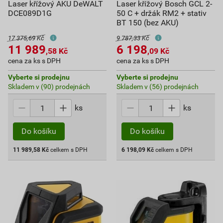
Laser křížový AKU DeWALT
Laser křížový Bosch GCL 2-
DCE089D1G
50 C + držák RM2 + stativ
BT 150 (bez AKU)
17 375,69 Kč
9 787,33 Kč
11 989
6 198
,58
Kč
,09
Kč
cena za ks s DPH
cena za ks s DPH
Vyberte si prodejnu
Vyberte si prodejnu
Skladem v (90) prodejnách
Skladem v (56) prodejnách
ks
ks
Do košíku
Do košíku
11 989,58
Kč
celkem s DPH
6 198,09
Kč
celkem s DPH