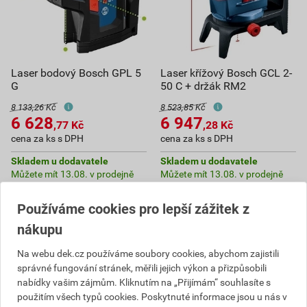
Laser bodový Bosch GPL 5
Laser křížový Bosch GCL 2-
G
50 C + držák RM2
8 133,26 Kč
8 523,85 Kč
6 628
6 947
,77
Kč
,28
Kč
cena za ks s DPH
cena za ks s DPH
Skladem u dodavatele
Skladem u dodavatele
Můžete mít 13.08. v prodejně
Můžete mít 13.08. v prodejně
ks
ks
Používáme cookies pro lepší zážitek z
nákupu
Do košíku
Do košíku
Na webu dek.cz používáme soubory cookies, abychom zajistili
6 628,77
Kč
celkem s DPH
6 947,28
Kč
celkem s DPH
správné fungování stránek, měřili jejich výkon a přizpůsobili
nabídky vašim zájmům. Kliknutím na „Přijímám“ souhlasíte s
použitím všech typů cookies. Poskytnuté informace jsou u nás v