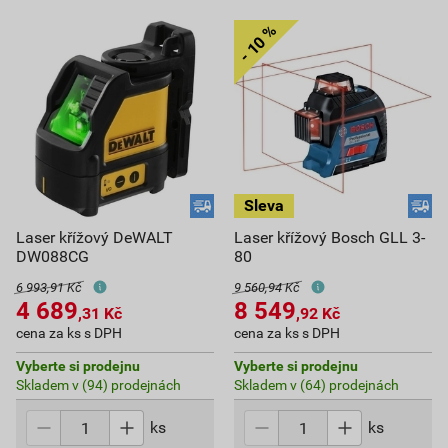
Laser křížový DeWALT
Laser křížový Bosch GLL 3-
DW088CG
80
6 993,91 Kč
9 560,94 Kč
4 689
8 549
,31
Kč
,92
Kč
cena za ks s DPH
cena za ks s DPH
Vyberte si prodejnu
Vyberte si prodejnu
Skladem v (94) prodejnách
Skladem v (64) prodejnách
ks
ks