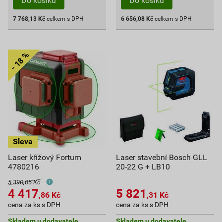
Do košíku
Do košíku
7 768,13
Kč
celkem s DPH
6 656,08
Kč
celkem s DPH
Laser křížový Fortum
Laser stavební Bosch GLL
4780216
20-22 G + LB10
5 390,05 Kč
4 417
5 821
,86
Kč
,31
Kč
cena za ks s DPH
cena za ks s DPH
Skladem u dodavatele
Skladem u dodavatele