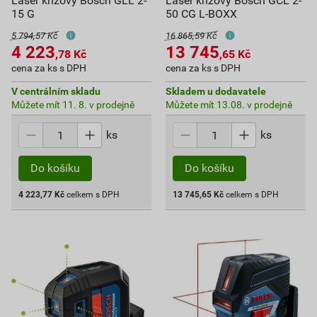
Laser křížový Bosch GLL 2-
Laser křížový Bosch GCL 2-
15 G
50 CG L-BOXX
5 794,57 Kč
16 865,59 Kč
4 223
13 745
,78
Kč
,65
Kč
cena za ks s DPH
cena za ks s DPH
V centrálním skladu
Skladem u dodavatele
Můžete mít 11. 8. v prodejně
Můžete mít 13.08. v prodejně
ks
ks
Do košíku
Do košíku
4 223,77
Kč
celkem s DPH
13 745,65
Kč
celkem s DPH