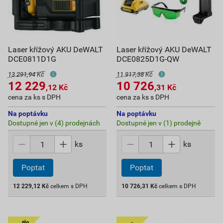
Laser křížový AKU DeWALT
Laser křížový AKU DeWALT
DCE0811D1G
DCE0825D1G-QW
13 291,94 Kč
11 917,38 Kč
12 229
10 726
,12
Kč
,31
Kč
cena za ks s DPH
cena za ks s DPH
Na poptávku
Na poptávku
Dostupné jen v (4) prodejnách
Dostupné jen v (1) prodejně
ks
ks
Poptat
Poptat
12 229,12
Kč
celkem s DPH
10 726,31
Kč
celkem s DPH