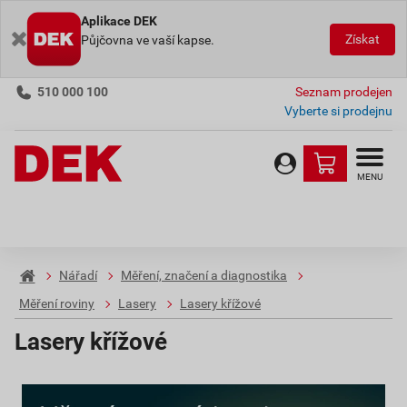
Aplikace DEK
Získat
Půjčovna ve vaší kapse.
510 000 100
Seznam prodejen
Vyberte si prodejnu
MENU
Nářadí
Měření, značení a diagnostika
Měření roviny
Lasery
Lasery křížové
Lasery křížové