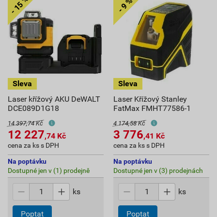
Laser křížový AKU DeWALT
Laser Křížový Stanley
DCE089D1G18
FatMax FMHT77586-1
14 397,74 Kč
4 174,58 Kč
12 227
3 776
,74
Kč
,41
Kč
cena za ks s DPH
cena za ks s DPH
Na poptávku
Na poptávku
Dostupné jen v (1) prodejně
Dostupné jen v (3) prodejnách
ks
ks
Poptat
Poptat