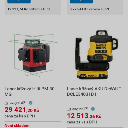
12 227,74
Kč
celkem s DPH
3 776,41
Kč
celkem s DPH
Laser křížový Hilti PM 30-
Laser křížový AKU DeWALT
MG
DCLE34031D1
31 979,03 Kč
29 421
13 902,99 Kč
,20
Kč
12 513
cena za ks s DPH
,36
Kč
cena za ks s DPH
Není skladem