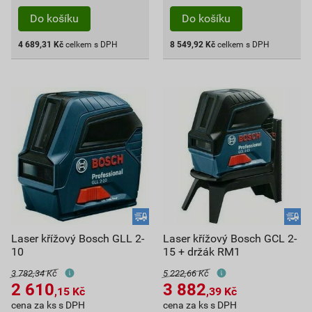
Do košíku
Do košíku
4 689,31
Kč
celkem s DPH
8 549,92
Kč
celkem s DPH
Laser křížový Bosch GLL 2-
Laser křížový Bosch GCL 2-
10
15 + držák RM1
3 782,34 Kč
5 222,66 Kč
2 610
3 882
,15
Kč
,39
Kč
cena za ks s DPH
cena za ks s DPH