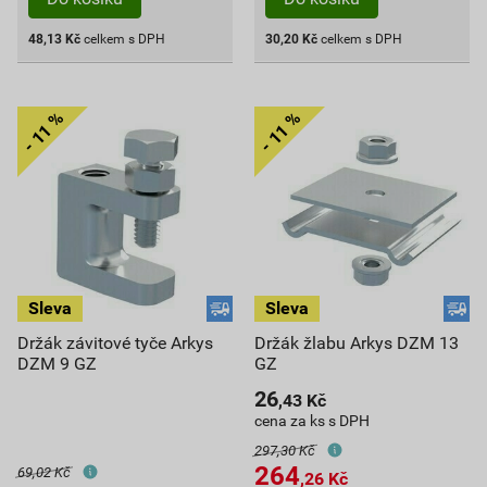
48,13
Kč
celkem s DPH
30,20
Kč
celkem s DPH
Držák závitové tyče Arkys
Držák žlabu Arkys DZM 13
DZM 9 GZ
GZ
26
,43
Kč
cena za ks s DPH
297,30 Kč
264
69,02 Kč
,26
Kč