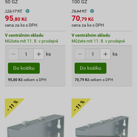
50 GZ
100 GZ
123,17 Kč
79,64 Kč
95
70
,80
Kč
,79
Kč
cena za ks s DPH
cena za ks s DPH
V centrálním skladu
V centrálním skladu
Můžete mít 11. 8. v prodejně
Můžete mít 11. 8. v prodejně
ks
ks
Do košíku
Do košíku
95,80
Kč
celkem s DPH
70,79
Kč
celkem s DPH