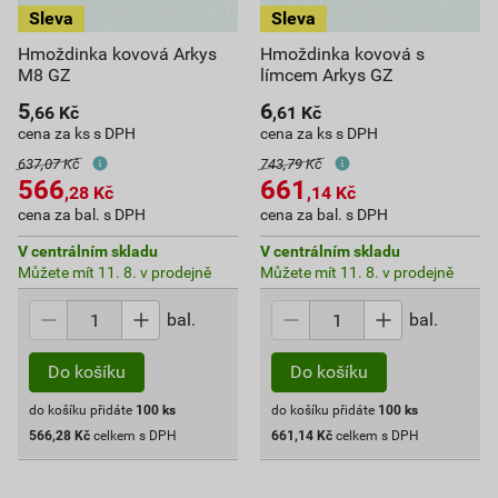
Hmoždinka kovová Arkys
Hmoždinka kovová s
M8 GZ
límcem Arkys GZ
5
6
,66
Kč
,61
Kč
cena za ks s DPH
cena za ks s DPH
637,07 Kč
743,79 Kč
566
661
,28
Kč
,14
Kč
cena za bal. s DPH
cena za bal. s DPH
V centrálním skladu
V centrálním skladu
Můžete mít 11. 8. v prodejně
Můžete mít 11. 8. v prodejně
bal.
bal.
Do košíku
Do košíku
do košíku přidáte
100
ks
do košíku přidáte
100
ks
566,28
Kč
celkem s DPH
661,14
Kč
celkem s DPH