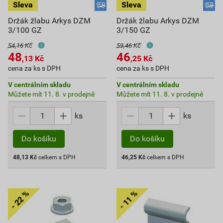
Držák žlabu Arkys DZM
Držák žlabu Arkys DZM
3/100 GZ
3/150 GZ
54,16 Kč
59,46 Kč
48
46
,13
Kč
,25
Kč
cena za ks s DPH
cena za ks s DPH
V centrálním skladu
V centrálním skladu
Můžete mít 11. 8. v prodejně
Můžete mít 11. 8. v prodejně
ks
ks
Do košíku
Do košíku
48,13
Kč
celkem s DPH
46,25
Kč
celkem s DPH