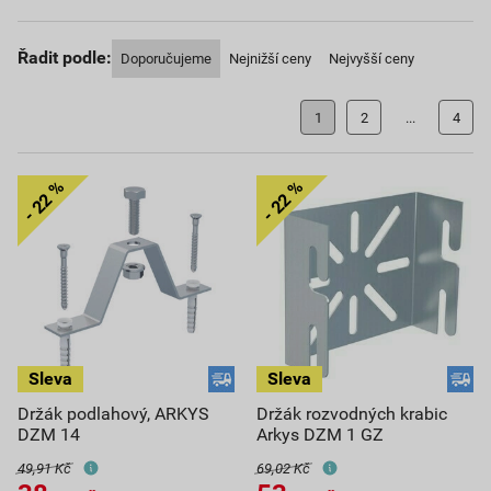
Řadit podle:
Doporučujeme
Nejnižší ceny
Nejvyšší ceny
1
2
...
4
Držák podlahový, ARKYS
Držák rozvodných krabic
DZM 14
Arkys DZM 1 GZ
49,91 Kč
69,02 Kč