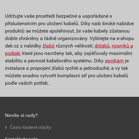
Udržujte vaše prostředí bezpečné a uspořádané s
příslušenstvím pro uložení kabelů. Díky naši široké nabídce
produktů se můžete spolehnout, že vaše kabely zůstanou
dobře chráněny a řádně organizovány. Vybírejte na e-shopu
dek.cz z nabídky
žlabů
různých velikostí,
držáků
,
nosníků a
podpěr
, které jsou navrženy tak, aby zajišťovaly maximální
stabilitu a pevnost kabelového systému. Díky
spojkám
je
instalace a propojení žlabů rychlé a jednoduché, a vy tak
můžete snadno vytvořit komplexní síť pro uložení kabelů
podle vašich potřeb.
Nevíte si rady?
Často kladené otázky
Kontaktujte naše