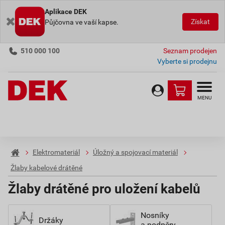
Aplikace DEK
Získat
Půjčovna ve vaší kapse.
510 000 100
Seznam prodejen
Vyberte si prodejnu
MENU
Elektromateriál
Úložný a spojovací materiál
Žlaby kabelové drátěné
Žlaby drátěné pro uložení kabelů
Nosníky
Držáky
a podpěry