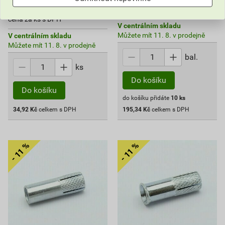
34
,92
Kč
cena za bal. s DPH
cena za ks s DPH
V centrálním skladu
Můžete mít 11. 8. v prodejně
V centrálním skladu
Můžete mít 11. 8. v prodejně
bal.
ks
Do košíku
Do košíku
do košíku přidáte
10
ks
34,92
Kč
celkem s DPH
195,34
Kč
celkem s DPH