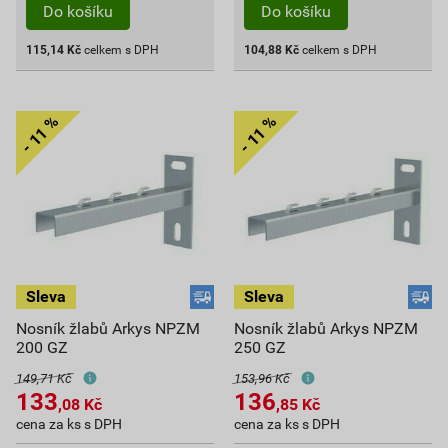
Do košíku
Do košíku
115,14
Kč
celkem s DPH
104,88
Kč
celkem s DPH
Nosník žlabů Arkys NPZM
Nosník žlabů Arkys NPZM
200 GZ
250 GZ
149,71 Kč
153,96 Kč
133
136
,08
Kč
,85
Kč
cena za ks s DPH
cena za ks s DPH