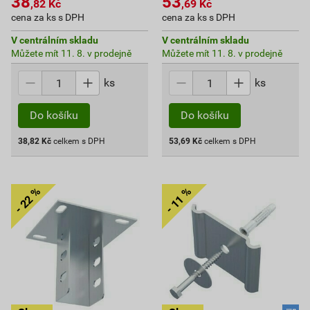
38
53
,82
Kč
,69
Kč
cena za ks s DPH
cena za ks s DPH
V centrálním skladu
V centrálním skladu
Můžete mít 11. 8. v prodejně
Můžete mít 11. 8. v prodejně
ks
ks
Do košíku
Do košíku
38,82
Kč
celkem s DPH
53,69
Kč
celkem s DPH