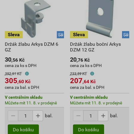
Držák žlabu Arkys DZM 6
Držák žlabu boční Arkys
GZ
DZM 12 GZ
30
20
,56
Kč
,76
Kč
cena za ks s DPH
cena za ks s DPH
392,91 Kč
233,59 Kč
305
207
,60
Kč
,64
Kč
cena za bal. s DPH
cena za bal. s DPH
V centrálním skladu
V centrálním skladu
Můžete mít 11. 8. v prodejně
Můžete mít 11. 8. v prodejně
bal.
bal.
Do košíku
Do košíku