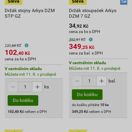
Držák stojny Arkys DZM
Držák stoupaček Arkys
STP GZ
DZM 7 GZ
34
,92
Kč
cena za ks s DPH
392,91 Kč
349
131,66 Kč
,25
Kč
102
,40
Kč
cena za bal. s DPH
cena za ks s DPH
V centrálním skladu
Můžete mít 11. 8. v prodejně
V centrálním skladu
Můžete mít 11. 8. v prodejně
bal.
ks
Do košíku
Do košíku
do košíku přidáte
10
ks
102,40
Kč
celkem s DPH
349,25
Kč
celkem s DPH