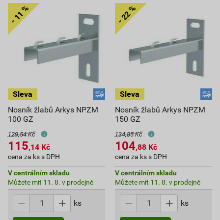
Nosník žlabů Arkys NPZM
Nosník žlabů Arkys NPZM
100 GZ
150 GZ
129,54 Kč
134,85 Kč
115
104
,14
Kč
,88
Kč
cena za ks s DPH
cena za ks s DPH
V centrálním skladu
V centrálním skladu
Můžete mít 11. 8. v prodejně
Můžete mít 11. 8. v prodejně
ks
ks