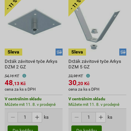
Držák závitové tyče Arkys
Držák závitové tyče Arkys
DZM 2 GZ
DZM 5 GZ
54,16 Kč
33,98 Kč
48
30
,13
Kč
,20
Kč
cena za ks s DPH
cena za ks s DPH
V centrálním skladu
V centrálním skladu
Můžete mít 11. 8. v prodejně
Můžete mít 11. 8. v prodejně
ks
ks
Do košíku
Do košíku