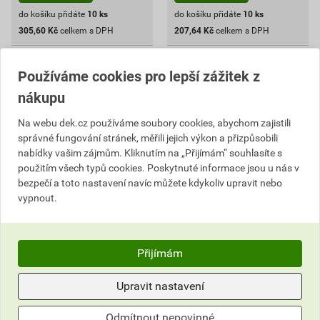
do košíku přidáte
10
ks
do košíku přidáte
10
ks
305,60
Kč
celkem s DPH
207,64
Kč
celkem s DPH
Používáme cookies pro lepší zážitek z
nákupu
Na webu dek.cz používáme soubory cookies, abychom zajistili
správné fungování stránek, měřili jejich výkon a přizpůsobili
nabídky vašim zájmům. Kliknutím na „Přijímám“ souhlasíte s
použitím všech typů cookies. Poskytnuté informace jsou u nás v
bezpečí a toto nastavení navíc můžete kdykoliv upravit nebo
vypnout.
Držák žlabu nástěnný Arkys
Držák žlabu nástěnný Arkys
DZM 10 GZ
DZM 8 GZ
Přijímám
19
,53
Kč
cena za ks s DPH
Upravit nastavení
219,76 Kč
195
39,29 Kč
Odmítnout nepovinné
,34
Kč