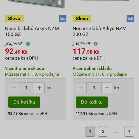
Nosník žlabů Arkys NZM
Nosník žlabů Arkys NZM
150 GZ
200 GZ
104,06 Kč
132,72 Kč
92
117
,49
Kč
,98
Kč
cena za ks s DPH
cena za ks s DPH
V centrálním skladu
V centrálním skladu
Můžete mít 11. 8. v prodejně
Můžete mít 11. 8. v prodejně
ks
ks
Do košíku
Do košíku
92,49
Kč
celkem s DPH
117,98
Kč
celkem s DPH
1
2
...
4