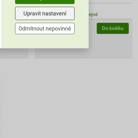
Skladem u dodavatele
Upravit nastavení
Můžete mít 20.08. v prodejně
ks
Odmítnout nepovinné
Do košíku
Do košíku
763,68
Kč
celkem s DPH