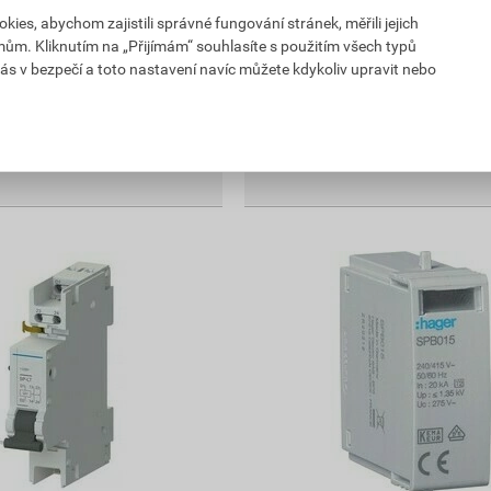
es, abychom zajistili správné fungování stránek, měřili jejich
vatele
Skladem u dodavatele
mům. Kliknutím na „Přijímám“ souhlasíte s použitím všech typů
8. v prodejně
Můžete mít 20.08. v prodejně
ás v bezpečí a toto nastavení navíc můžete kdykoliv upravit nebo
ks
ks
Do košíku
m s DPH
443,66
Kč
celkem s DPH