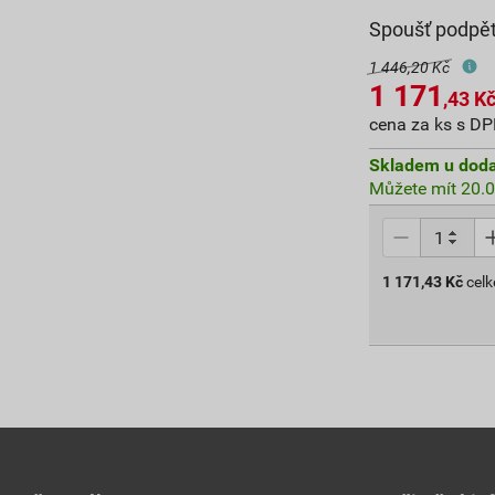
Spoušť podpě
1 446,20 Kč
1 171
,43
K
cena za ks s D
Skladem u doda
Můžete mít 20.0
1 171,43
Kč
cel