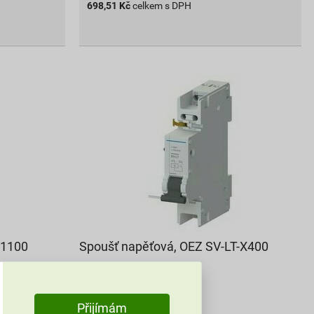
698,51
Kč
celkem s DPH
-1100
Spoušť napěťová, OEZ SV-LT-X400
942,82 Kč
763
,68
Kč
cena za ks s DPH
Přijímám