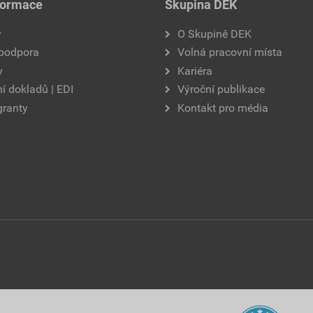
formace
Skupina DEK
y
O Skupině DEK
 podpora
Volná pracovní místa
y
Kariéra
í dokladů | EDI
Výroční publikace
granty
Kontakt pro média