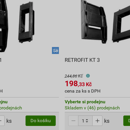
1
RETROFIT KT 3
244,86 Kč
198
,33
Kč
PH
cena za ks s DPH
ejnu
Vyberte si prodejnu
prodejnách
Skladem v (46) prodejnách
ks
ks
Do košíku