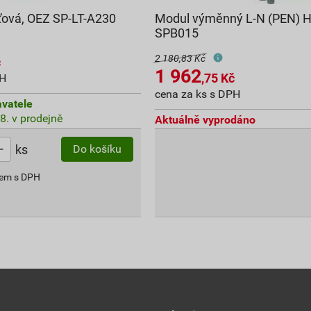
ťová, OEZ SP-LT-A230
Modul výměnný L-N (PEN) 
SPB015
2 180,83 Kč
č
1 962
,75
Kč
PH
cena za ks s DPH
vatele
8. v prodejně
Aktuálně vyprodáno
ks
Do košíku
kem s DPH