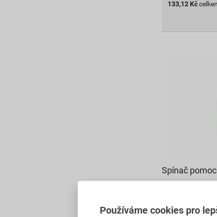
133,12
Kč
celke
Spínač pomoc
1 000,59 Kč
845
,50
Kč
Používáme cookies pro lep
cena za ks s D