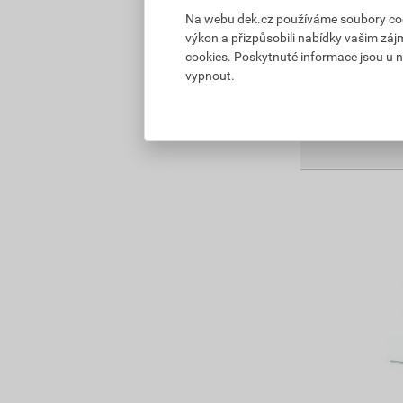
Na webu dek.cz používáme soubory cooki
Skladem u doda
výkon a přizpůsobili nabídky vašim záj
Můžete mít 20.0
cookies. Poskytnuté informace jsou u n
vypnout.
845,50
Kč
celke