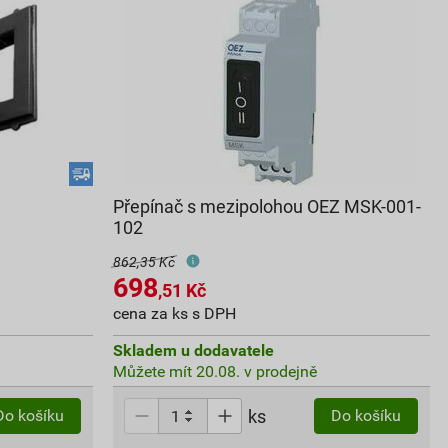
Přepínač s mezipolohou OEZ MSK-001-
102
862,35 Kč
698
,51
Kč
cena za ks s DPH
Skladem u dodavatele
Můžete mít 20.08. v prodejně
ks
Do košíku
Do košíku