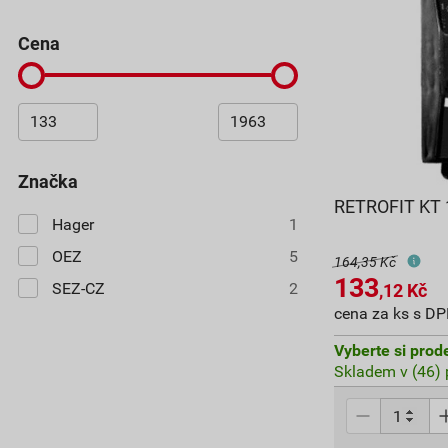
cena
značka
RETROFIT KT 
Hager
1
OEZ
5
164,35 Kč
133
SEZ-CZ
2
,12
Kč
cena za ks s D
Vyberte si prod
Skladem v (46) 