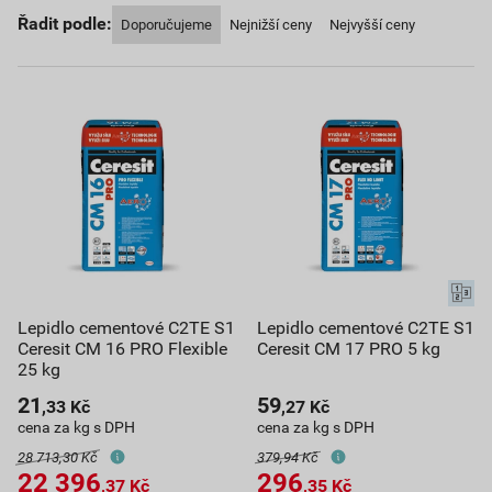
Řadit podle:
Doporučujeme
Nejnižší ceny
Nejvyšší ceny
Lepidlo cementové C2TE S1
Lepidlo cementové C2TE S1
Ceresit CM 16 PRO Flexible
Ceresit CM 17 PRO 5 kg
25 kg
21
59
,33
Kč
,27
Kč
cena za kg s DPH
cena za kg s DPH
28 713,30 Kč
379,94 Kč
22 396
296
,37
Kč
,35
Kč