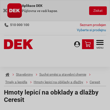
Aplikace DEK
Získat
Půjčovna ve vaší kapse.
510 000 100
Seznam prodejen
Vyberte si prodejnu
MENU
Stavebniny
Suché směsi a stavební chemie
Tmely a lepidla
Hmoty lepicí na obklady a dlažby
Ceresit
Hmoty lepicí na obklady a dlažby
Ceresit