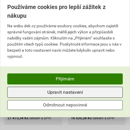
Používáme cookies pro lepší zážitek z
Lepidlo cementové C2TE
Lepidlo cementové C1T
nákupu
Ceresit CM 14 Universal 25
Ceresit CM 11 Plus 25 kg
kg
Na webu dek.cz používáme soubory cookies, abychom zajistili
správné fungování stránek, měřili jejich výkon a přizpůsobili
17
,90
Kč
nabídky vašim zájmům. Kliknutím na „Přijímám“ souhlasíte s
13
cena za kg s DPH
,78
Kč
použitím všech typů cookies. Poskytnuté informace jsou u nás v
cena za kg s DPH
27 529,92 Kč
bezpečí a toto nastavení navíc můžete kdykoliv upravit nebo
21 473
21 199,20 Kč
,34
Kč
vypnout.
16 535
cena za paleta s DPH
,38
Kč
cena za paleta s DPH
Na poptávku
Dostupné jen v (26) prodejnách
Na poptávku
Přijímám
paleta
paleta
Upravit nastavení
Poptat
Poptat
Odmítnout nepovinné
do košíku přidáte
1 200
kg
do košíku přidáte
1 200
kg
21 473,34
Kč
celkem s DPH
16 535,38
Kč
celkem s DPH