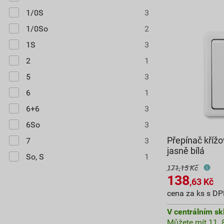
1/0S
3
1/0So
2
1S
3
2
1
5
3
6
1
6+6
3
6So
3
Přepínač křížo
7
3
jasně bílá
So, S
1
171,15 Kč
138
,63
Kč
cena za ks s D
V centrálním sk
Můžete mít 11. 8