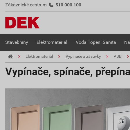
Zákaznické centrum
510 000 100
Stavebniny
Elektromateriál
Voda Topení Sanita
Ná
Elektromateriál
Vypínače a zásuvky
ABB
Vypínače, spínače, přepín