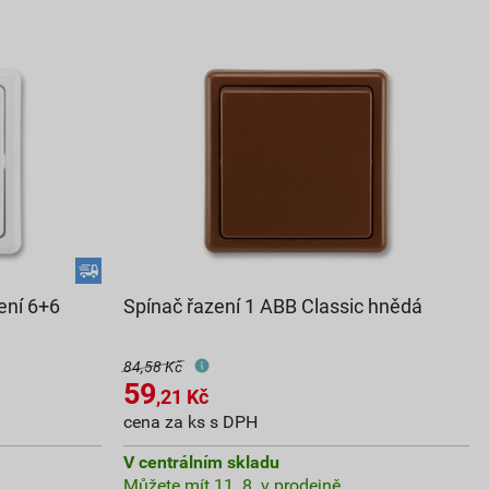
zení 6+6
Spínač řazení 1 ABB Classic hnědá
84,58 Kč
59
,21
Kč
cena za ks s DPH
V centrálním skladu
Můžete mít 11. 8. v prodejně