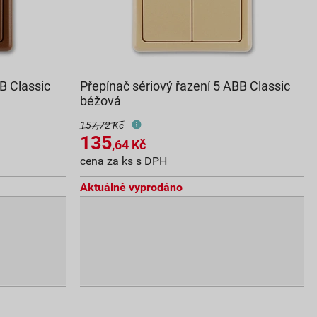
B Classic
Přepínač sériový řazení 5 ABB Classic
béžová
157,72 Kč
135
,64
Kč
cena za ks s DPH
Aktuálně vyprodáno