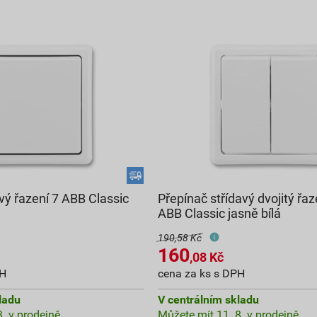
vý řazení 7 ABB Classic
Přepínač střídavý dvojitý řa
ABB Classic jasně bílá
190,58 Kč
160
,08
Kč
PH
cena za ks s DPH
ladu
V centrálním skladu
. v prodejně
Můžete mít 11. 8. v prodejně