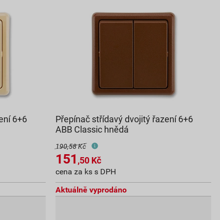
zení 6+6
Přepínač střídavý dvojitý řazení 6+6
ABB Classic hnědá
190,58 Kč
151
,50
Kč
cena za ks s DPH
Aktuálně vyprodáno