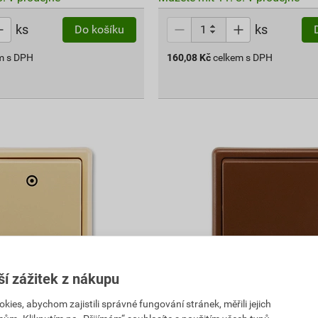
ks
ks
Do košíku
m s DPH
160,08
Kč
celkem s DPH
ší zážitek z nákupu
í 1/0So ABB Classic
Přepínač střídavý řazení 6 A
es, abychom zajistili správné fungování stránek, měřili jejich
hnědá