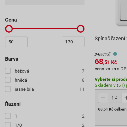
cena
Spínač řazení 
84,58 Kč
barva
68
,51
Kč
cena za ks s D
béžová
7
Vyberte si prod
hnědá
8
Skladem v (51) 
jasně bílá
11
Řazení
68,51
Kč
celkem
1
2
1/0
2