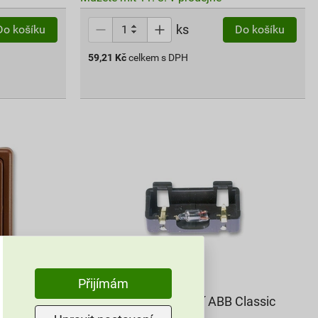
ks
Do košíku
Do košíku
59,21
Kč
celkem s DPH
Přijímám
BB Classic
Doutnavka univerzální ABB Classic