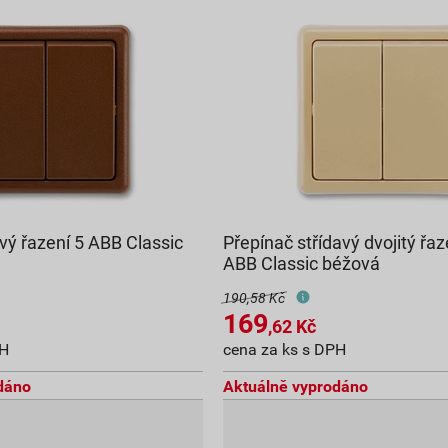
vý řazení 5 ABB Classic
Přepínač střídavý dvojitý řa
ABB Classic béžová
190,58 Kč
169
,62
Kč
PH
cena za ks s DPH
dáno
Aktuálně vyprodáno