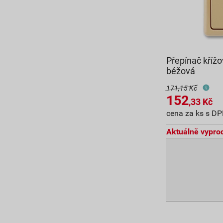
Přepínač křížo
béžová
171,15 Kč
152
,33
Kč
cena za ks s D
Aktuálně vypro