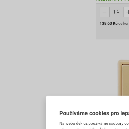
138,63
Kč
celke
Používáme cookies pro lep
Tlačítko řazen
Na webu dek.cz používáme soubory cooki
béžová