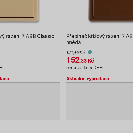
vý řazení 7 ABB Classic
Přepínač křížový řazení 7 AB
hnědá
171,15 Kč
152
,33
Kč
PH
cena za ks s DPH
dáno
Aktuálně vyprodáno