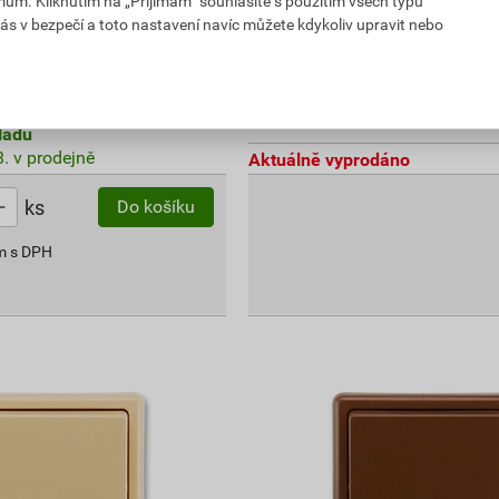
mům. Kliknutím na „Přijímám“ souhlasíte s použitím všech typů
ás v bezpečí a toto nastavení navíc můžete kdykoliv upravit nebo
91,66 Kč
64
,17
Kč
PH
cena za ks s DPH
ladu
. v prodejně
Aktuálně vyprodáno
ks
Do košíku
m s DPH