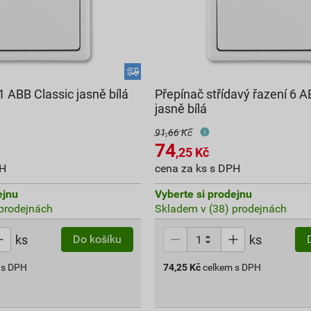
1 ABB Classic jasně bílá
Přepínač střídavý řazení 6 A
jasně bílá
91,66 Kč
74
,25
Kč
PH
cena za ks s DPH
ejnu
Vyberte si prodejnu
prodejnách
Skladem v (38) prodejnách
ks
ks
Do košíku
 s DPH
74,25
Kč
celkem s DPH