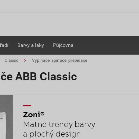
řadí
Barvy a laky
Půjčovna
Classic
Vypínače, spínače, přepínače
ače ABB Classic