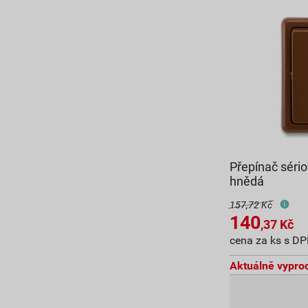
Přepínač sério
hnědá
157,72 Kč
140
,37
Kč
cena za ks s D
Aktuálně vypro