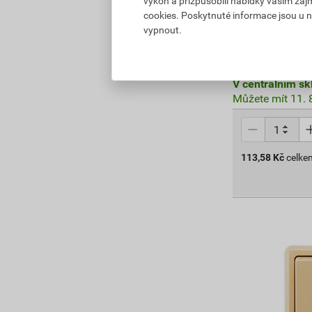
výkon a přizpůsobili nabídky vašim záj
cookies. Poskytnuté informace jsou u n
162,26 Kč
vypnout.
113
,58
Kč
cena za ks s D
V centrálním sk
Můžete mít 11. 8
113,58
Kč
celke