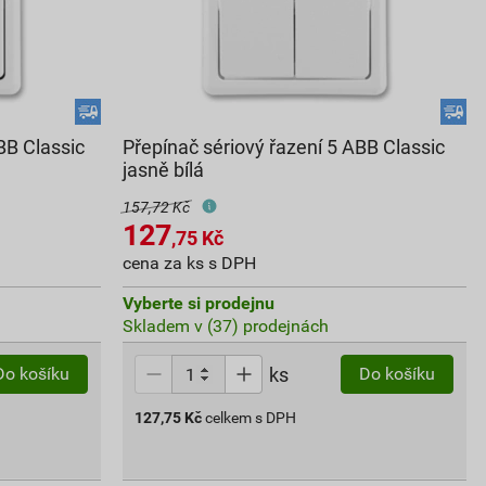
BB Classic
Přepínač sériový řazení 5 ABB Classic
jasně bílá
157,72 Kč
127
,75
Kč
cena za ks s DPH
Vyberte si prodejnu
Skladem v (37) prodejnách
ks
Do košíku
Do košíku
127,75
Kč
celkem s DPH