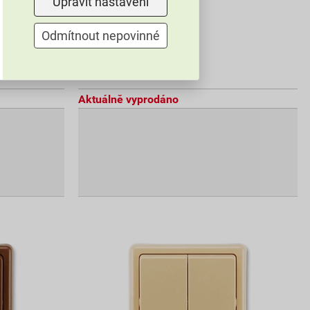
Upravit nastavení
Odmítnout nepovinné
56,27 Kč
50
,08
Kč
cena za ks s DPH
Aktuálně vyprodáno