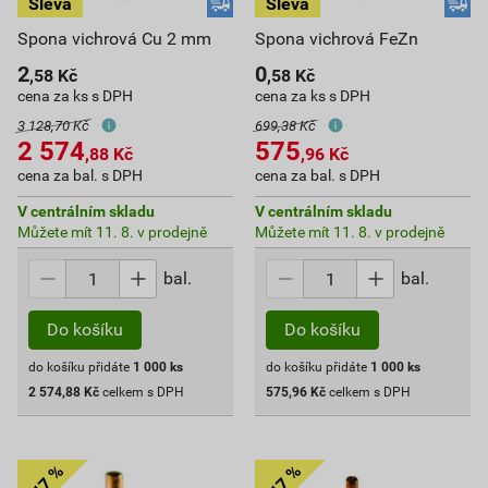
Spona vichrová Cu 2 mm
Spona vichrová FeZn
2
0
,58
Kč
,58
Kč
cena za ks s DPH
cena za ks s DPH
3 128,70 Kč
699,38 Kč
2 574
575
,88
Kč
,96
Kč
cena za bal. s DPH
cena za bal. s DPH
V centrálním skladu
V centrálním skladu
Můžete mít 11. 8. v prodejně
Můžete mít 11. 8. v prodejně
bal.
bal.
Do košíku
Do košíku
do košíku přidáte
1 000
ks
do košíku přidáte
1 000
ks
2 574,88
Kč
celkem s DPH
575,96
Kč
celkem s DPH