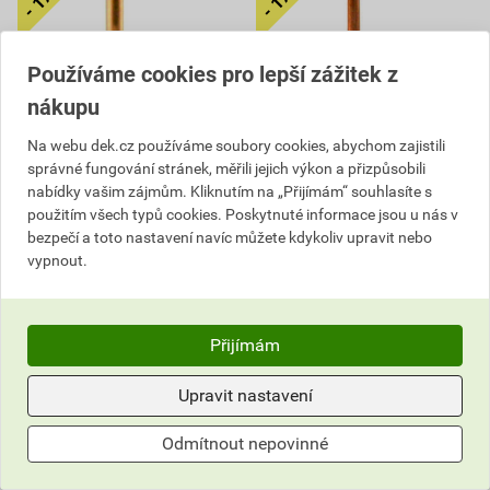
Používáme cookies pro lepší zážitek z
nákupu
Na webu dek.cz používáme soubory cookies, abychom zajistili
správné fungování stránek, měřili jejich výkon a přizpůsobili
nabídky vašim zájmům. Kliknutím na „Přijímám“ souhlasíte s
Spona vichrová talířová Cu
Spona vichrová Cu 1,8 mm
použitím všech typů cookies. Poskytnuté informace jsou u nás v
bezpečí a toto nastavení navíc můžete kdykoliv upravit nebo
3
,48
Kč
vypnout.
cena za ks s DPH
3
,01
Kč
cena za ks s DPH
4 239,48 Kč
3 489
,64
Kč
3 653,23 Kč
Přijímám
3 006
cena za bal. s DPH
,85
Kč
cena za bal. s DPH
Na poptávku
Upravit nastavení
Aktuálně vyprodáno
bal.
Odmítnout nepovinné
Poptat