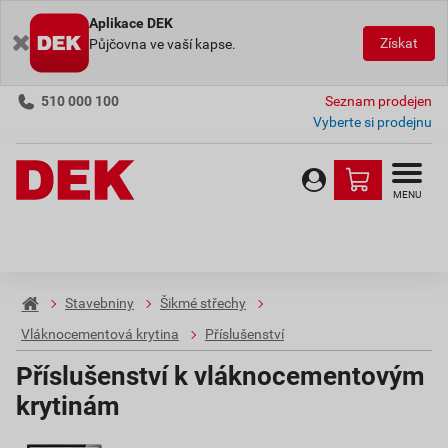
Aplikace DEK
Získat
Půjčovna ve vaší kapse.
510 000 100
Seznam prodejen
Vyberte si prodejnu
MENU
Stavebniny
Šikmé střechy
Vláknocementová krytina
Příslušenství
Příslušenství k vláknocementovým
krytinám