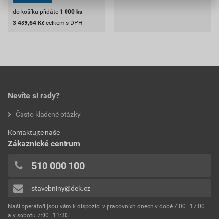
do košíku přidáte
1 000
ks
3 489,64
Kč
celkem s DPH
Nevíte si rady?
Často kladené otázky
Kontaktujte naše
Zákaznické centrum
510 000 100
stavebniny@dek.cz
Naši operátoři jsou vám k dispozici v pracovních dnech v době 7:00–17:00
a v sobotu 7:00–11:30.