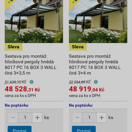
Sestava pro montáž
Sestava pro montáž
hliníkové pergoly hnědá
hliníkové pergoly hnědá
8017 PC 16 BOX 3 WALL
8017 PC 16 BOX 3 WALL
čirá 3×3,5 m
čirá 3×4 m
51 639,10 Kč
52 054,88 Kč
48 528
48 919
,31
Kč
,04
Kč
cena za ks s DPH
cena za ks s DPH
Na poptávku
Na poptávku
ks
ks
Poptat
Poptat