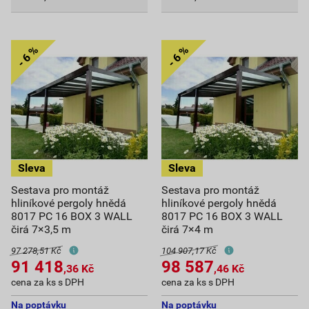
Sestava pro montáž
Sestava pro montáž
hliníkové pergoly hnědá
hliníkové pergoly hnědá
8017 PC 16 BOX 3 WALL
8017 PC 16 BOX 3 WALL
čirá 7×3,5 m
čirá 7×4 m
97 278,51 Kč
104 907,17 Kč
91 418
98 587
,36
Kč
,46
Kč
cena za ks s DPH
cena za ks s DPH
Na poptávku
Na poptávku