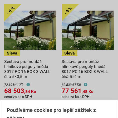
Sestava pro montáž
Sestava pro montáž
hliníkové pergoly hnědá
hliníkové pergoly hnědá
8017 PC 16 BOX 3 WALL
8017 PC 16 BOX 3 WALL
čirá 5×3,5 m
čirá 5×4 m
72 895,11 Kč
82 533,37 Kč
68 503
77 561
,84
Kč
,48
Kč
cena za ks s DPH
cena za ks s DPH
Na poptávku
Na poptávku
Používáme cookies pro lepší zážitek z
ks
ks