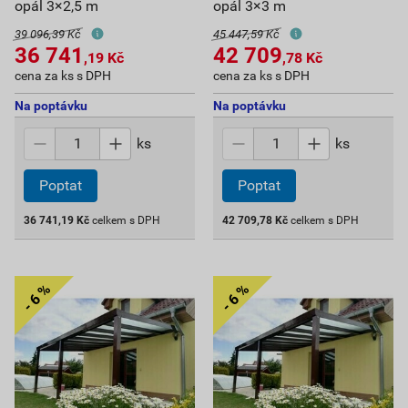
opál 3×2,5 m
opál 3×3 m
39 096,39 Kč
45 447,59 Kč
36 741
42 709
,19
Kč
,78
Kč
cena za ks s DPH
cena za ks s DPH
Na poptávku
Na poptávku
ks
ks
Poptat
Poptat
36 741,19
Kč
celkem s DPH
42 709,78
Kč
celkem s DPH