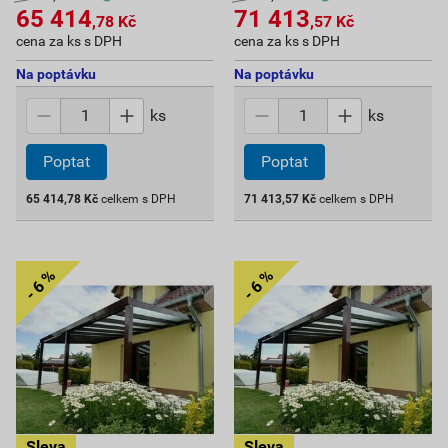
65 414
71 413
,78
Kč
,57
Kč
cena za ks s DPH
cena za ks s DPH
Na poptávku
Na poptávku
ks
ks
Poptat
Poptat
65 414,78
Kč
celkem s DPH
71 413,57
Kč
celkem s DPH