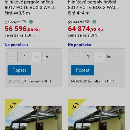
hliníkové pergoly hnědá
hliníkové pergoly hnědá
8017 PC 16 BOX 3 WALL
8017 PC 16 BOX 3 WALL
čirá 4×3,5 m
čirá 4×4 m
60 224,86 Kč
69 033,57 Kč
56 596
64 874
,85
Kč
,92
Kč
cena za ks s DPH
cena za ks s DPH
Na poptávku
Na poptávku
ks
ks
Poptat
Poptat
56 596,85
Kč
celkem s DPH
64 874,92
Kč
celkem s DPH