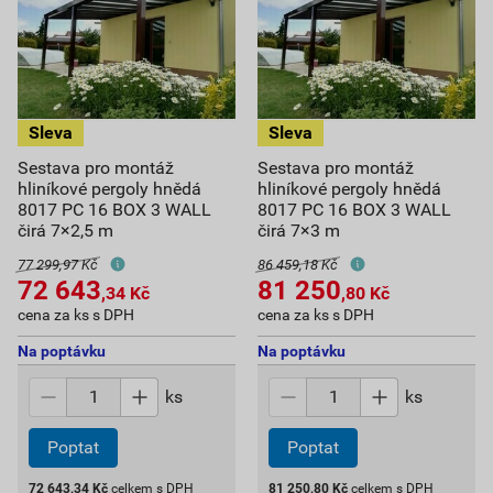
Sestava pro montáž
Sestava pro montáž
hliníkové pergoly hnědá
hliníkové pergoly hnědá
8017 PC 16 BOX 3 WALL
8017 PC 16 BOX 3 WALL
čirá 7×2,5 m
čirá 7×3 m
77 299,97 Kč
86 459,18 Kč
72 643
81 250
,34
Kč
,80
Kč
cena za ks s DPH
cena za ks s DPH
Na poptávku
Na poptávku
ks
ks
Poptat
Poptat
72 643,34
Kč
celkem s DPH
81 250,80
Kč
celkem s DPH