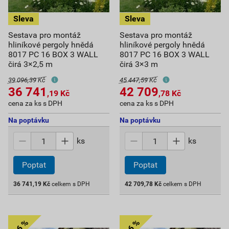
Sestava pro montáž
Sestava pro montáž
hliníkové pergoly hnědá
hliníkové pergoly hnědá
8017 PC 16 BOX 3 WALL
8017 PC 16 BOX 3 WALL
čirá 3×2,5 m
čirá 3×3 m
39 096,39 Kč
45 447,59 Kč
36 741
42 709
,19
Kč
,78
Kč
cena za ks s DPH
cena za ks s DPH
Na poptávku
Na poptávku
ks
ks
Poptat
Poptat
36 741,19
Kč
celkem s DPH
42 709,78
Kč
celkem s DPH