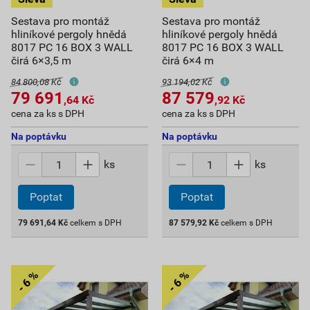
Sestava pro montáž
Sestava pro montáž
hliníkové pergoly hnědá
hliníkové pergoly hnědá
8017 PC 16 BOX 3 WALL
8017 PC 16 BOX 3 WALL
čirá 6×3,5 m
čirá 6×4 m
84 800,08 Kč
93 194,02 Kč
79 691
87 579
,64
Kč
,92
Kč
cena za ks s DPH
cena za ks s DPH
Na poptávku
Na poptávku
ks
ks
Poptat
Poptat
79 691,64
Kč
celkem s DPH
87 579,92
Kč
celkem s DPH