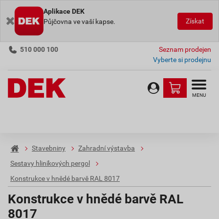
Aplikace DEK
Získat
Půjčovna ve vaší kapse.
510 000 100
Seznam prodejen
Vyberte si prodejnu
MENU
Stavebniny
Zahradní výstavba
Sestavy hliníkových pergol
Konstrukce v hnědé barvě RAL 8017
Konstrukce v hnědé barvě RAL
8017