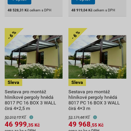
48 528,31
Kč
celkem s DPH
48 919,04
Kč
celkem s DPH
Sestava pro montáž
Sestava pro montáž
hliníkové pergoly hnědá
hliníkové pergoly hnědá
8017 PC 16 BOX 3 WALL
8017 PC 16 BOX 3 WALL
čirá 4×2,5 m
čirá 4×3 m
50 012,13 Kč
53 171,66 Kč
46 999
49 968
,35
Kč
,55
Kč
cena za ks s DPH
cena za ks s DPH