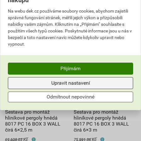
nákupu
Na webu dek.cz používáme soubory cookies, abychom zajistili
Poptat
Poptat
správné fungování stránek, měřili jejich výkon a přizpůsobili
nabídky vašim zájmům. Kliknutím na „Přijímám“ souhlasíte s
68 503,84
Kč
celkem s DPH
77 561,48
Kč
celkem s DPH
použitím všech typů cookies. Poskytnuté informace jsou u nás v
bezpečí a toto nastavení navíc můžete kdykoliv upravit nebo
vypnout.
Přijímám
Upravit nastavení
Odmítnout nepovinné
Sestava pro montáž
Sestava pro montáž
hliníkové pergoly hnědá
hliníkové pergoly hnědá
8017 PC 16 BOX 3 WALL
8017 PC 16 BOX 3 WALL
čirá 6×2,5 m
čirá 6×3 m
69 608,03 Kč
75 991,36 Kč