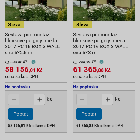
Sestava pro montáž
Sestava pro montáž
hliníkové pergoly hnědá
hliníkové pergoly hnědá
8017 PC 16 BOX 3 WALL
8017 PC 16 BOX 3 WALL
čirá 5×2,5 m
čirá 5×3 m
61 883,96 Kč
65 299,59 Kč
58 156
61 365
,01
Kč
,88
Kč
cena za ks s DPH
cena za ks s DPH
Na poptávku
Na poptávku
ks
ks
Poptat
Poptat
58 156,01
Kč
celkem s DPH
61 365,88
Kč
celkem s DPH