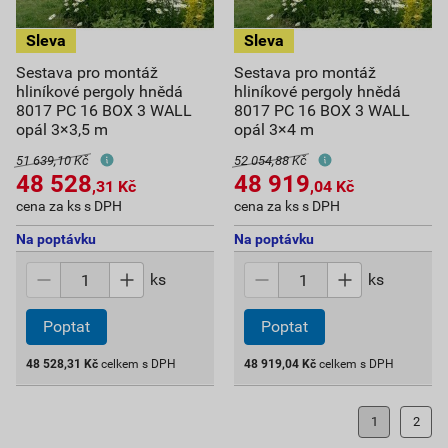
Sestava pro montáž
Sestava pro montáž
hliníkové pergoly hnědá
hliníkové pergoly hnědá
8017 PC 16 BOX 3 WALL
8017 PC 16 BOX 3 WALL
opál 3×3,5 m
opál 3×4 m
51 639,10 Kč
52 054,88 Kč
48 528
48 919
,31
Kč
,04
Kč
cena za ks s DPH
cena za ks s DPH
Na poptávku
Na poptávku
ks
ks
Poptat
Poptat
48 528,31
Kč
celkem s DPH
48 919,04
Kč
celkem s DPH
1
2