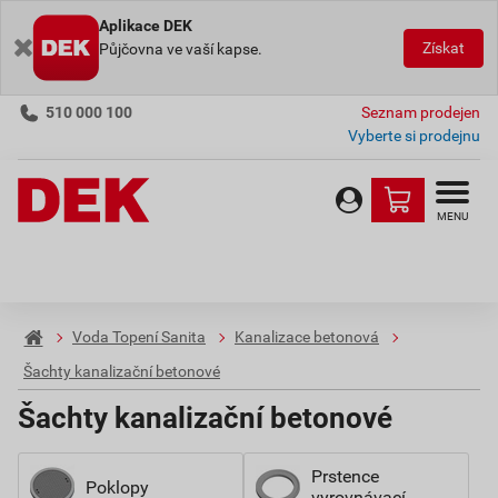
Aplikace DEK
Získat
Půjčovna ve vaší kapse.
510 000 100
Seznam prodejen
Vyberte si prodejnu
MENU
Voda Topení Sanita
Kanalizace betonová
Šachty kanalizační betonové
Šachty kanalizační betonové
Prstence
Poklopy
vyrovnávací