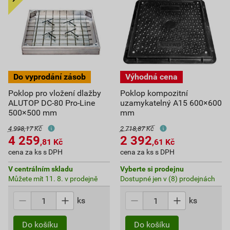
Poklop pro vložení dlažby
Poklop kompozitní
ALUTOP DC-80 Pro-Line
uzamykatelný A15 600×600
500×500 mm
mm
4 998,17 Kč
2 718,87 Kč
4 259
2 392
,81
Kč
,61
Kč
cena za ks s DPH
cena za ks s DPH
V centrálním skladu
Vyberte si prodejnu
Můžete mít 11. 8. v prodejně
Dostupné jen v (8) prodejnách
ks
ks
Do košíku
Do košíku