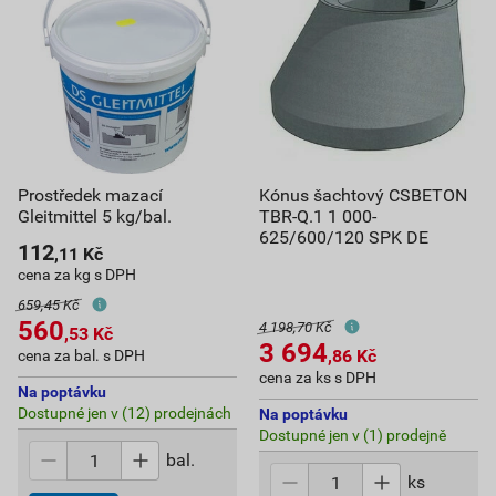
Prostředek mazací
Kónus šachtový CSBETON
Gleitmittel 5 kg/bal.
TBR-Q.1 1 000-
625/600/120 SPK DE
112
,11
Kč
cena za kg s DPH
659,45 Kč
560
4 198,70 Kč
,53
Kč
3 694
,86
Kč
cena za bal. s DPH
cena za ks s DPH
Na poptávku
Dostupné jen v (12) prodejnách
Na poptávku
Dostupné jen v (1) prodejně
bal.
ks