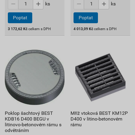
ks
ks
Poptat
Poptat
3 172,62
Kč
celkem s DPH
4 013,09
Kč
celkem s DPH
Poklop šachtový BEST
Mříž vtoková BEST KM12P
KDB16 D400 BEGU v
D400 v litino-betonovém
litinovo-betonovém rámu s
rámu
odvětráním