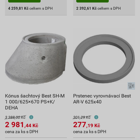
4 259,81
Kč
celkem s DPH
2 392,61
Kč
celkem s DPH
Kónus šachtový Best SH-M
Prstenec vyrovnávací Best
1 000/625×670 PS+K/
AR-V 625x40
DEHA
3 388,00 Kč
301,29 Kč
2 981
277
,44
Kč
,19
Kč
cena za ks s DPH
cena za ks s DPH