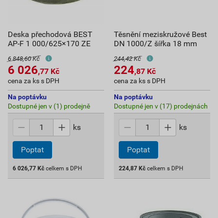
Deska přechodová BEST
Těsnění meziskružové Best
AP-F 1 000/625×170 ZE
DN 1000/Z šířka 18 mm
6 848,60 Kč
244,42 Kč
6 026
224
,77
Kč
,87
Kč
cena za ks s DPH
cena za ks s DPH
Na poptávku
Na poptávku
Dostupné jen v (1) prodejně
Dostupné jen v (17) prodejnách
ks
ks
Poptat
Poptat
6 026,77
Kč
celkem s DPH
224,87
Kč
celkem s DPH