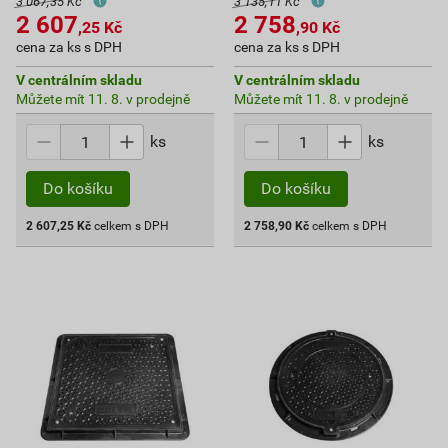
3 067,35 Kč
3 135,11 Kč
2 607
2 758
,25
Kč
,90
Kč
cena za ks s DPH
cena za ks s DPH
V centrálním skladu
V centrálním skladu
Můžete mít 11. 8. v prodejně
Můžete mít 11. 8. v prodejně
ks
ks
Do košíku
Do košíku
2 607,25
Kč
celkem s DPH
2 758,90
Kč
celkem s DPH