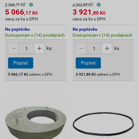
5 506,71 Kč
4 262,83 Kč
5 066
3 921
,17
Kč
,80
Kč
cena za ks s DPH
cena za ks s DPH
Na poptávku
Na poptávku
Dostupné jen v (14) prodejnách
Dostupné jen v (14) prodejnách
ks
ks
Poptat
Poptat
5 066,17
Kč
celkem s DPH
3 921,80
Kč
celkem s DPH