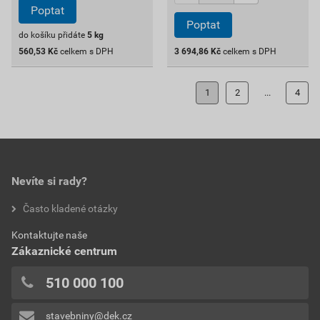
Poptat
Poptat
do košíku přidáte
5
kg
560,53
Kč
celkem s DPH
3 694,86
Kč
celkem s DPH
1
2
...
4
Nevíte si rady?
Často kladené otázky
Kontaktujte naše
Zákaznické centrum
510 000 100
stavebniny@dek.cz