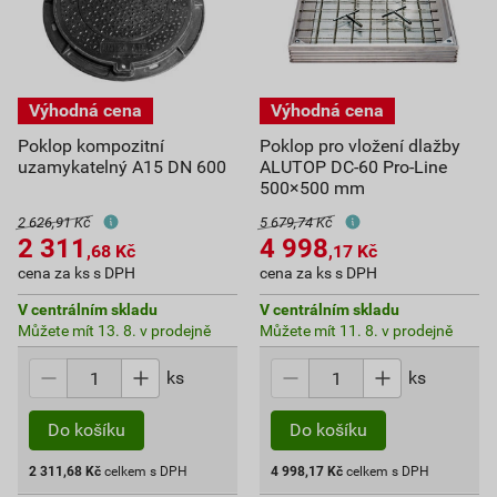
Poklop kompozitní
Poklop pro vložení dlažby
uzamykatelný A15 DN 600
ALUTOP DC-60 Pro-Line
500×500 mm
2 626,91 Kč
5 679,74 Kč
2 311
4 998
,68
Kč
,17
Kč
cena za ks s DPH
cena za ks s DPH
V centrálním skladu
V centrálním skladu
Můžete mít 13. 8. v prodejně
Můžete mít 11. 8. v prodejně
ks
ks
Do košíku
Do košíku
2 311,68
Kč
celkem s DPH
4 998,17
Kč
celkem s DPH