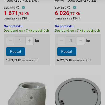
1 000×250 PS/DEHA
AP-M 1 000/625×270 ZE
1 899,70 Kč
6 848,60 Kč
1 671
6 026
,74
Kč
,77
Kč
cena za ks s DPH
cena za ks s DPH
Na poptávku
Na poptávku
Dostupné jen v (14) prodejnách
Dostupné jen v (14) prodejnách
ks
ks
Poptat
Poptat
1 671,74
Kč
celkem s DPH
6 026,77
Kč
celkem s DPH