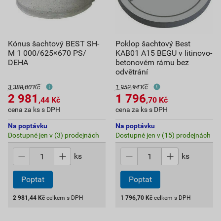
Kónus šachtový BEST SH-
Poklop šachtový Best
M 1 000/625×670 PS/
KAB01 A15 BEGU v litinovo-
DEHA
betonovém rámu bez
odvětrání
3 388,00 Kč
1 952,94 Kč
2 981
1 796
,44
Kč
,70
Kč
cena za ks s DPH
cena za ks s DPH
Na poptávku
Na poptávku
Dostupné jen v (3) prodejnách
Dostupné jen v (15) prodejnách
ks
ks
Poptat
Poptat
2 981,44
Kč
celkem s DPH
1 796,70
Kč
celkem s DPH