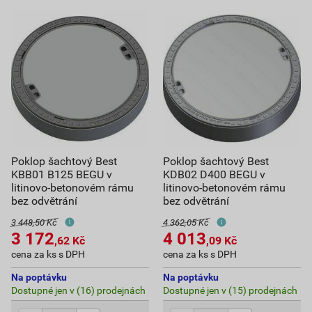
Poklop šachtový Best
Poklop šachtový Best
KBB01 B125 BEGU v
KDB02 D400 BEGU v
litinovo-betonovém rámu
litinovo-betonovém rámu
bez odvětrání
bez odvětrání
3 448,50 Kč
4 362,05 Kč
3 172
4 013
,62
Kč
,09
Kč
cena za ks s DPH
cena za ks s DPH
Na poptávku
Na poptávku
Dostupné jen v (16) prodejnách
Dostupné jen v (15) prodejnách