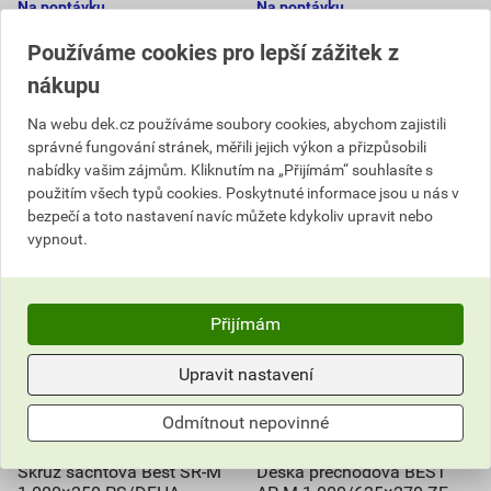
Na poptávku
Na poptávku
Dostupné jen v (15) prodejnách
Dostupné jen v (16) prodejnách
Používáme cookies pro lepší zážitek z
ks
ks
nákupu
Poptat
Poptat
Na webu dek.cz používáme soubory cookies, abychom zajistili
správné fungování stránek, měřili jejich výkon a přizpůsobili
2 981,44
Kč
celkem s DPH
277,19
Kč
celkem s DPH
nabídky vašim zájmům. Kliknutím na „Přijímám“ souhlasíte s
použitím všech typů cookies. Poskytnuté informace jsou u nás v
bezpečí a toto nastavení navíc můžete kdykoliv upravit nebo
vypnout.
Přijímám
Upravit nastavení
Odmítnout nepovinné
Skruž šachtová Best SR-M
Deska přechodová BEST