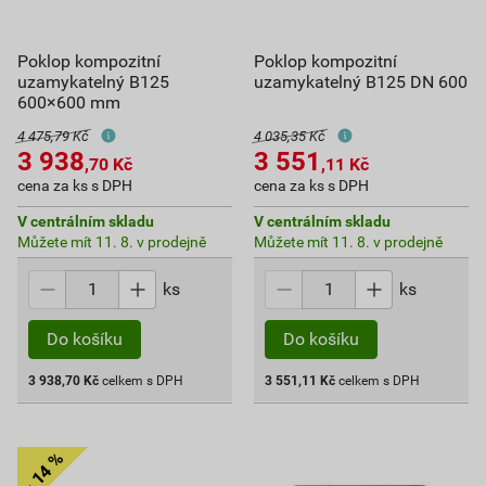
Poklop kompozitní
Poklop kompozitní
uzamykatelný B125
uzamykatelný B125 DN 600
600×600 mm
4 475,79 Kč
4 035,35 Kč
3 938
3 551
,70
Kč
,11
Kč
cena za ks s DPH
cena za ks s DPH
V centrálním skladu
V centrálním skladu
Můžete mít 11. 8. v prodejně
Můžete mít 11. 8. v prodejně
ks
ks
Do košíku
Do košíku
3 938,70
Kč
celkem s DPH
3 551,11
Kč
celkem s DPH