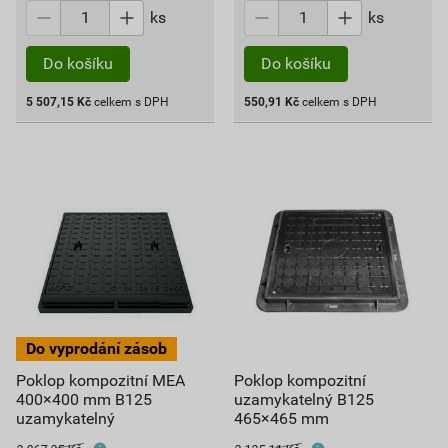
ks
ks
Do košíku
Do košíku
5 507,15
Kč
celkem s DPH
550,91
Kč
celkem s DPH
Poklop kompozitní MEA
Poklop kompozitní
400×400 mm B125
uzamykatelný B125
uzamykatelný
465×465 mm