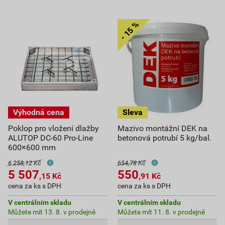
Poklop pro vložení dlažby
Mazivo montážní DEK na
ALUTOP DC-60 Pro-Line
betonová potrubí 5 kg/bal.
600×600 mm
6 258,12 Kč
654,78 Kč
5 507
550
,15
Kč
,91
Kč
cena za ks s DPH
cena za ks s DPH
V centrálním skladu
V centrálním skladu
Můžete mít 13. 8. v prodejně
Můžete mít 11. 8. v prodejně