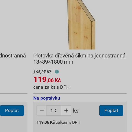
ednostranná
Plotovka dřevěná šikmina jednostranná
18×89×1800 mm
165,37 Kč
119
,06
Kč
cena za ks s DPH
Na poptávku
ks
Poptat
Poptat
119,06
Kč
celkem s DPH