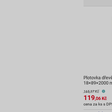
Plotovka dřev
18×89×2000
165,37 Kč
119
,06
Kč
cena za ks s D