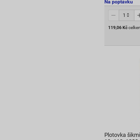
Na poptávku
119,06
Kč
celke
Plotovka šikm