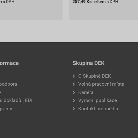
m s DPH
257,49
Kč
celkem s DPH
formace
Skupina DEK
y
O Skupině DEK
 podpora
Volná pracovní místa
y
Kariéra
í dokladů | EDI
Výroční publikace
granty
Kontakt pro média