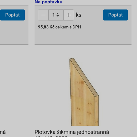
Na poptávku
ks
Poptat
Poptat
95,83
Kč
celkem s DPH
nná
Plotovka šikmina jednostranná