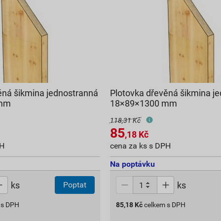
ěná šikmina jednostranná
Plotovka dřevěná šikmina j
 mm
18×89×1300 mm
118,31 Kč
85
,18
Kč
PH
cena za ks s DPH
Na poptávku
ks
ks
Poptat
 s DPH
85,18
Kč
celkem s DPH