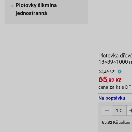
Plotovky šikmina
jednostranná
Plotovka dřev
18×89×1000
91,43 Kč
65
,82
Kč
cena za ks s D
Na poptávku
65,82
Kč
celkem