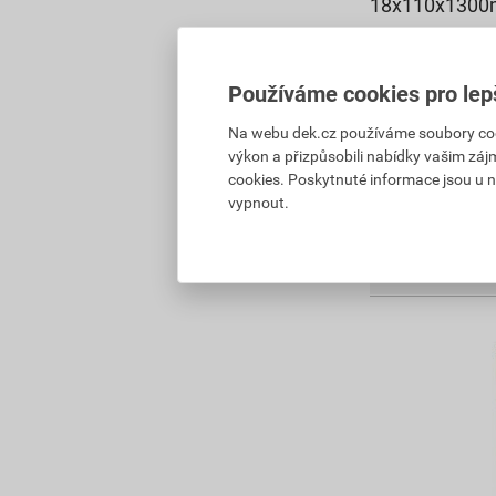
18x110x130
165,37 Kč
119
,06
Kč
Používáme cookies pro lep
cena za ks s D
Na webu dek.cz používáme soubory cooki
Na poptávku
výkon a přizpůsobili nabídky vašim záj
cookies. Poskytnuté informace jsou u n
vypnout.
119,06
Kč
celke