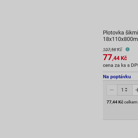
Plotovka šikm
18x110x800
107,56 Kč
77
,44
Kč
cena za ks s D
Na poptávku
77,44
Kč
celkem