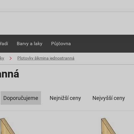
řadí
Barvy a laky
Půjčovna
vky
Plotovky šikmina jednostranná
anná
Doporučujeme
Nejnižší ceny
Nejvyšší ceny