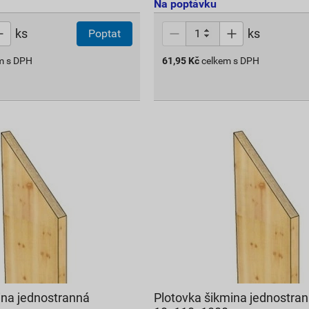
Na poptávku
ks
ks
Poptat
m s DPH
61,95
Kč
celkem s DPH
ina jednostranná
Plotovka šikmina jednostra