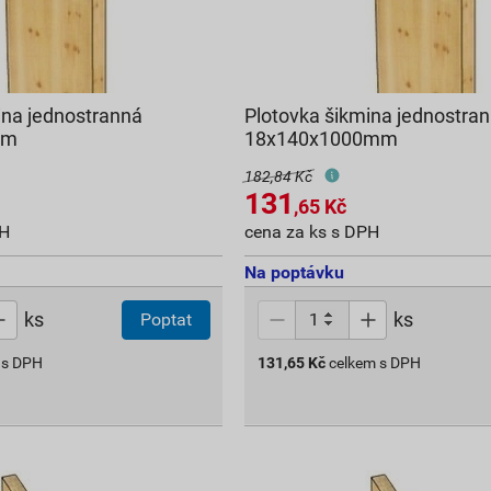
ina jednostranná
Plotovka šikmina jednostra
mm
18x140x1000mm
182,84 Kč
131
,65
Kč
PH
cena za ks s DPH
Na poptávku
ks
ks
Poptat
 s DPH
131,65
Kč
celkem s DPH