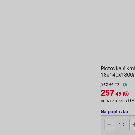
Plotovka šikm
18x140x180
357,63 Kč
257
,49
Kč
cena za ks s D
Na poptávku