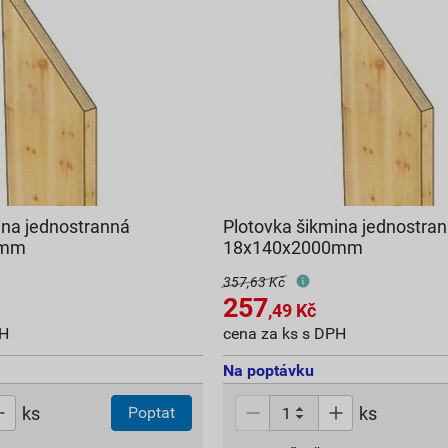
ina jednostranná
Plotovka šikmina jednostra
0mm
18x140x2000mm
357,63 Kč
257
,49
Kč
PH
cena za ks s DPH
Na poptávku
ks
ks
Poptat