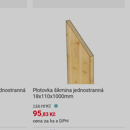
ednostranná
Plotovka šikmina jednostranná
18x110x1000mm
133,10 Kč
95
,83
Kč
cena za ks s DPH