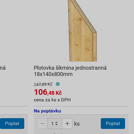
nná
Plotovka šikmina jednostranná
18x140x800mm
147,89 Kč
106
,48
Kč
cena za ks s DPH
Na poptávku
ks
Poptat
Poptat