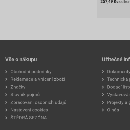
257,49
Kč
celke
Vše o nákupu
Užitečné in
Obchodní podmínky
Dokument
Reklamace a vrácení zboží
Technická
Značky
Dodací list
Slovník pojmů
Vystavován
Zpracování osobních údajů
Projekty a 
Nastavení cookies
O nás
ŠTĚDRÁ SEZÓNA