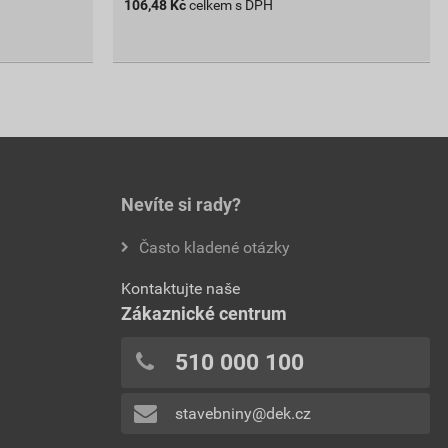
106,48
Kč
celkem s DPH
Nevíte si rady?
Často kladené otázky
Kontaktujte naše
Zákaznické centrum
510 000 100
stavebniny@dek.cz