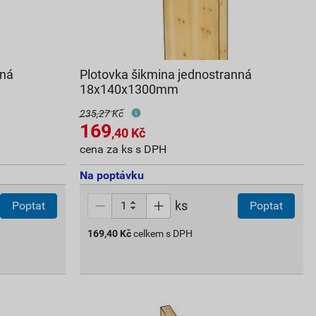
nná
Plotovka šikmina jednostranná
18x140x1300mm
235,27 Kč
169
,40
Kč
cena za ks s DPH
Na poptávku
ks
Poptat
Poptat
169,40
Kč
celkem s DPH