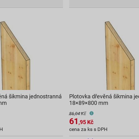
ěná šikmina jednostranná
Plotovka dřevěná šikmina j
 mm
18×89×800 mm
86,04 Kč
61
,95
Kč
PH
cena za ks s DPH