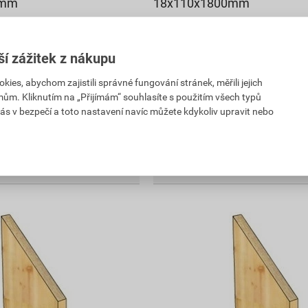
0mm
18x110x1800mm
258,13 Kč
185
,86
Kč
ší zážitek z nákupu
PH
cena za ks s DPH
es, abychom zajistili správné fungování stránek, měřili jejich
Na poptávku
mům. Kliknutím na „Přijímám“ souhlasíte s použitím všech typů
ás v bezpečí a toto nastavení navíc můžete kdykoliv upravit nebo
ks
ks
Poptat
m s DPH
185,86
Kč
celkem s DPH